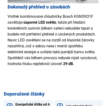
Dokonalý přehled o zásobách
Vnitřek kombinované chladničky Bosch KGN392I1F
osvětluje
úsporné LED světlo
, takže při hledání
konkrétních surovin během vaření nebudete tápat a
budete mít perfektní přehled o uložených produktech.
Navíc LED osvětlení se na rozdíl od klasické žárovky
nezahřívá, což s sebou nese i menší spotřebu
elektrické energie a uvítáte také jasnější barvu světla.
Spotřebič vás během provozu nebude nijak vyrušovat,
hodnota hluku nepřekročí úroveň
29 dB.
Doporučené články
Energetické štítky od A