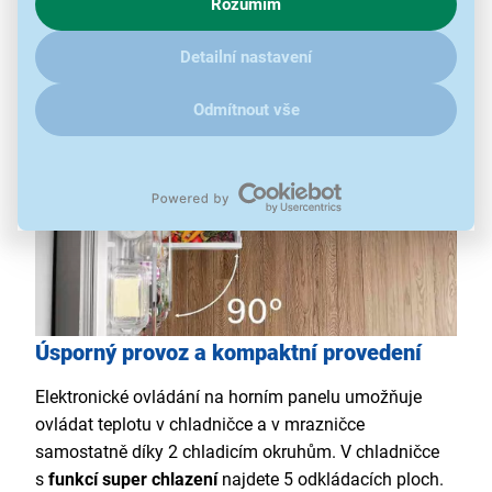
Rozumím
zajímají detaily, jak u nás s cookies a dalšími údaji pracujeme,
objem 260 l a dolní mrazicí prostor disponuje
klikněte
sem
.
objemem 103 l.
Detailní nastavení
Odmítnout vše
Úsporný provoz a kompaktní provedení
Elektronické ovládání na horním panelu umožňuje
ovládat teplotu v chladničce a v mrazničce
samostatně díky 2 chladicím okruhům. V chladničce
s
funkcí super chlazení
najdete 5 odkládacích ploch.