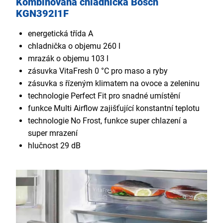
Kombinovaná chladnička Bosch
KGN392I1F
energetická třída A
chladnička o objemu 260 l
mrazák o objemu 103 l
zásuvka VitaFresh 0 °C pro maso a ryby
zásuvka s řízeným klimatem na ovoce a zeleninu
technologie Perfect Fit pro snadné umístění
funkce Multi Airflow zajišťující konstantní teplotu
technologie No Frost, funkce super chlazení a
super mrazení
hlučnost 29 dB