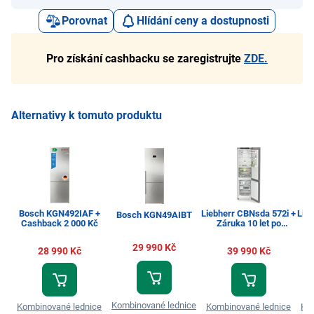
Porovnat
Hlídání ceny a dostupnosti
Pro získání cashbacku se zaregistrujte
ZDE.
Alternativy k tomuto produktu
Bosch KGN492IAF +
Liebherr CBNsda 572i +
Lie
Bosch KGN49AIBT
Cashback 2 000 Kč
Záruka 10 let po
registraci
29 990 Kč
28 990 Kč
39 990 Kč
Kombinované lednice
Kombinované lednice
Kombinované lednice
Ko