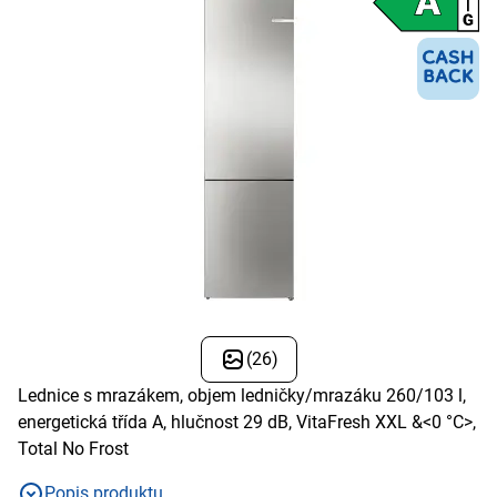
(26)
Lednice s mrazákem, objem ledničky/mrazáku 260/103 l,
energetická třída A, hlučnost 29 dB, VitaFresh XXL &<0 °C>,
Total No Frost
Popis produktu