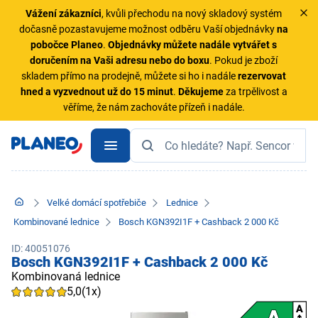
Vážení zákazníci
, kvůli přechodu na nový skladový systém
dočasně pozastavujeme možnost odběru Vaší objednávky
na
pobočce Planeo
.
Objednávky
můžete nadále vytvářet s
doručením na Vaši adresu nebo do boxu
. Pokud je zboží
skladem přímo na prodejně, můžete si ho i nadále
rezervovat
hned a vyzvednout už do 15 minut
.
Děkujeme
za trpělivost a
věříme, že nám zachováte přízeň i nadále.
Velké domácí spotřebiče
Lednice
Kombinované lednice
Bosch KGN392I1F + Cashback 2 000 Kč
ID: 40051076
Bosch KGN392I1F + Cashback 2 000 Kč
Kombinovaná lednice
5,0
(1x)