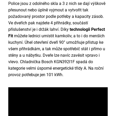
Police jsou z odolného skla a 3 z nich se dají výškově
přesunout nebo úplně vyjmout a vytvořit tak
požadovaný prostor podle potřeby a kapacity zásob.
Ve dveřích pak najdete 4 přihrádky, součástí
příslušenství je i držák lahví. Díky
technologii Perfect
Fit
můžete lednici umístit kamkoliv, a to i do menších
kuchyní. Úhel otevření dveří 90° umožňuje přístup ke
všem přihrádkám, a tak může spotřebič stát i přímo u
stěny a u nábytku. Dveře lze navíc zavěsit vpravo i
vlevo. Chladnička Bosch KGN392I1F spadá do
kategorie velmi úsporné energetické třídy A. Na roční
provoz potřebuje jen 101 kWh.