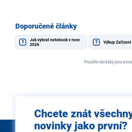
Doporučené články
Jak vybrat notebook v roce
Výkup Zařízení
2026
Použité obrázky jsou pouz
Zadejte
Chcete znát všechn
e-mail
novinky jako první?