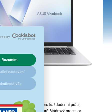
Rozumím
ailní nastavení
dmítnout vše
nní práci
abízí spolehlivý výkon pro každodenní práci,
u. O chod zařízení se stará 6jádrový procesor