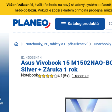
Vážení zákazníci
, kvůli přechodu na nový skladový systém dočasn
nebo do boxu
. Pokud je zboží skladem přímo na prodejně, může
Katalog produktů
Notebooky, PC, tablety a IT příslušenství
Notebooky
ID: 45033414
Asus Vivobook 15 M1502NAQ-B
Silver + Záruka 1 rok
Notebook
4,1
(5x)
1 recenze