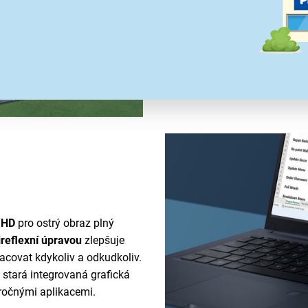
AMD Ryzen 5 s frekvencí až 4
Zajišťuje tak plynulý chod sy
běžné kancelářské úkoly, prohl
l HD
pro ostrý obraz plný
ireflexní úpravou
zlepšuje
racovat kdykoliv a odkudkoliv.
stará integrovaná grafická
áročnými aplikacemi.