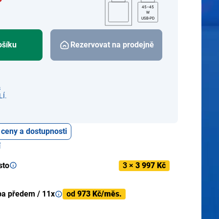
45–45
W
USB-PD
ošíku
Rezervovat na prodejně
s
Í.
 ceny a dostupnosti
í
sto
3 ×
3 997 Kč
ba předem / 11x
od
973 Kč/měs.