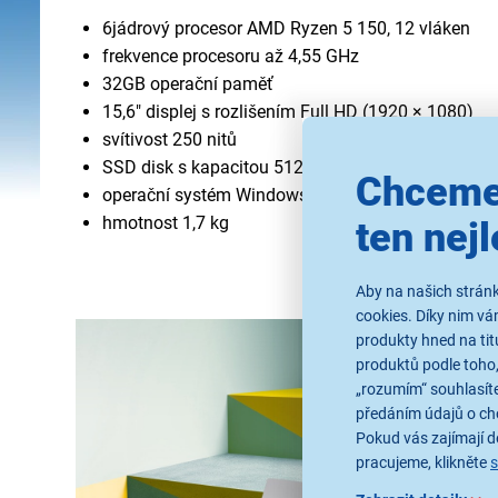
6jádrový procesor AMD Ryzen 5 150, 12 vláken
frekvence procesoru až 4,55 GHz
32GB operační paměť
15,6" displej s rozlišením Full HD (1920 × 1080)
svítivost 250 nitů
SSD disk s kapacitou 512 GB
Chceme
operační systém Windows 11 Home
hmotnost 1,7 kg
ten nejl
Aby na našich stránk
cookies. Díky nim v
produkty hned na tit
produktů podle toho,
„rozumím“ souhlasíte
předáním údajů o ch
Pokud vás zajímají de
pracujeme, klikněte