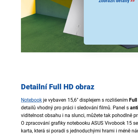
Zobrazit detaily
>>
Detailní Full HD obraz
Notebook
je vybaven 15,6" displejem s rozlišením
Ful
detailů vhodný pro práci i sledování filmů. Panel s
ant
viditelnost obsahu i na slunci, můžete tak pohodlně p
O zpracování grafiky notebooku ASUS Vivobook 15 se 
karta, která si poradí s jednoduchými hrami i méně n