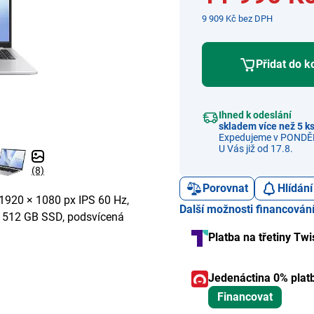
9 909 Kč bez DPH
Přidat do k
Ihned k odeslání
skladem více než 5 k
Expedujeme v PONDĚL
U Vás již od 17.8.
(8)
Porovnat
Hlídání
 1920 × 1080 px IPS 60 Hz,
Další možnosti financován
ě 512 GB SSD, podsvícená
Platba na třetiny Twi
Jedenáctina 0% plat
Financovat