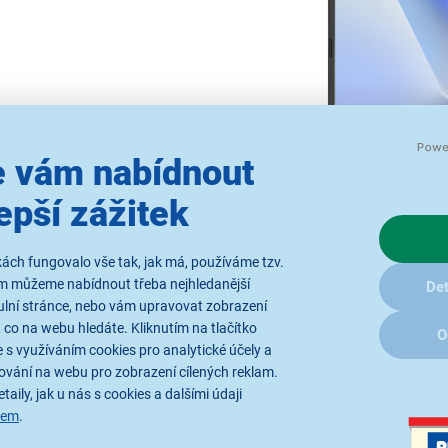
 vám nabídnout
epší zážitek
ách fungovalo vše tak, jak má, používáme tzv.
ám můžeme nabídnout třeba nejhledanější
Det
ulní stránce, nebo vám upravovat zobrazení
 co na webu hledáte. Kliknutím na tlačítko
O
 s využíváním cookies pro analytické účely a
Výkon pro každode
ování na webu pro zobrazení cílených reklam.
taily, jak u nás s cookies a dalšími údaji
sem
.
Notebook
ASUS Vivobook 15 n
studium i volnočasovou zábav