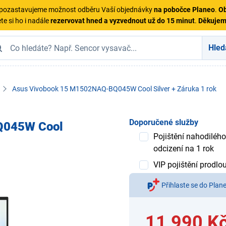
ě pozastavujeme možnost odběru Vaší objednávky
na pobočce Planeo
.
Ob
te si ho i nadále
rezervovat hned a vyzvednout už do 15 minut
.
Děkuje
Hled
Asus Vivobook 15 M1502NAQ-BQ045W Cool Silver + Záruka 1 rok
Doporučené služby
Q045W Cool
Pojištění nahodilého
odcizení na 1 rok
VIP pojištění prodlo
Přihlaste se do Plan
11 990 K