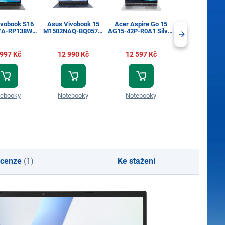
ivobook S16
Asus Vivobook 15
Acer Aspire Go 15
Lenovo IdeaPa
VA-RP138W
M1502NAQ-BQ057W
AG15-42P-R0A1 Silver
15AMN7 Cloud 
Záruka 1 rok
Blue + Záruka 1 rok
(NX.J7WEC.00M)
(82VG00WAC
 997 Kč
12 990 Kč
12 597 Kč
11 997 Kč
tebooky
Notebooky
Notebooky
Notebooky
cenze
(1)
Ke stažení