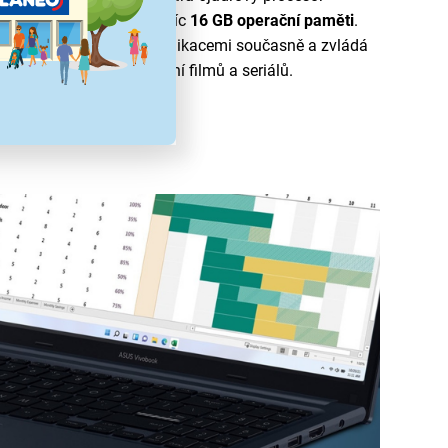
,55 GHz, doplňuje jej navíc
16 GB opera
čn
í pam
ěti
.
stému i při práci s více aplikacemi současně a zvládá
ížení internetu i sledování filmů a seriálů.