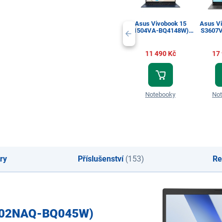
Asus Vivobook 15
Asus V
(X1504VA-BQ4148W) +
S3607
Záruka 1 rok
Gray + 
11 490 Kč
17
Notebooky
No
ry
Příslušenství
(153)
Re
1502NAQ-BQ045W)