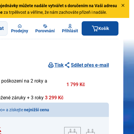
jednávky
můžete nadále vytvářet s doručením na Vaši adresu
me
za trpělivost a věříme, že nám zachováte přízeň i nadále.
at
Košík
Prodejny
Porovnání
Přihlásit
Tisk
Sdílet přes e-mail
 poškození na 2 roky a
1 799 Kč
užené záruky + 3 roky
3 299 Kč
eo+ a získejte
nejnižší cenu
č