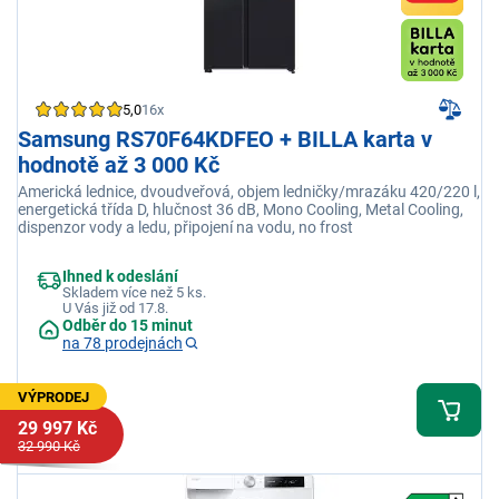
5,0
16x
Samsung RS70F64KDFEO + BILLA karta v
hodnotě až 3 000 Kč
Americká lednice, dvoudveřová, objem ledničky/mrazáku 420/220 l,
energetická třída D, hlučnost 36 dB, Mono Cooling, Metal Cooling,
dispenzor vody a ledu, připojení na vodu, no frost
Ihned k odeslání
Skladem více než 5 ks.
U Vás již od 17.8.
Odběr do 15 minut
na 78 prodejnách
VÝPRODEJ
29 997 Kč
32 990 Kč