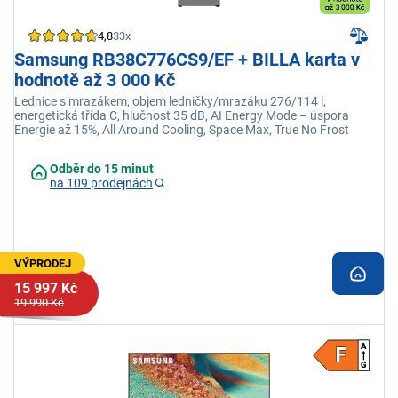
4,8
33x
Samsung RB38C776CS9/EF + BILLA karta v
hodnotě až 3 000 Kč
Lednice s mrazákem, objem ledničky/mrazáku 276/114 l,
energetická třída C, hlučnost 35 dB, AI Energy Mode – úspora
Energie až 15%, All Around Cooling, Space Max, True No Frost
Odběr do 15 minut
na 109 prodejnách
VÝPRODEJ
15 997 Kč
19 990 Kč