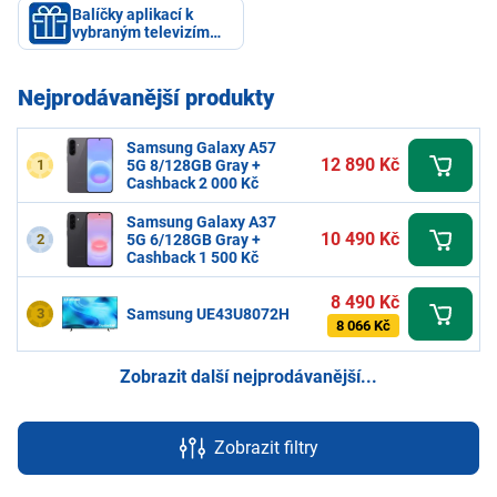
Balíčky aplikací k
vybraným televizím
Samsung
Nejprodávanější produkty
Samsung Galaxy A57
12 890 Kč
1
5G 8/128GB Gray +
Cashback 2 000 Kč
Samsung Galaxy A37
10 490 Kč
2
5G 6/128GB Gray +
Cashback 1 500 Kč
8 490 Kč
3
Samsung UE43U8072H
8 066 Kč
Zobrazit další nejprodávanější...
Zobrazit filtry