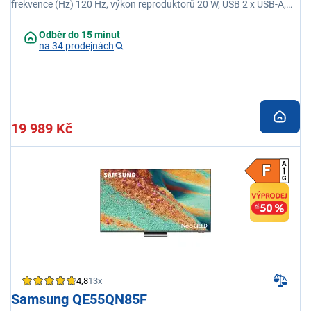
frekvence (Hz) 120 Hz, výkon reproduktorů 20 W, USB 2 x USB-A,
Wi-fi integrovaná, Eko senzor
Odběr do 15 minut
na 34 prodejnách
19 989 Kč
4,8
13x
Samsung QE55QN85F