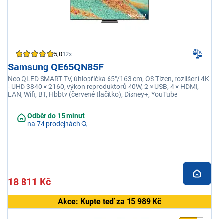
5,0
12x
Samsung QE65QN85F
Neo QLED SMART TV, úhlopříčka 65"/163 cm, OS Tizen, rozlišení 4K
- UHD 3840 × 2160, výkon reproduktorů 40W, 2 × USB, 4 × HDMI,
LAN, Wifi, BT, Hbbtv (červené tlačítko), Disney+, YouTube
Odběr do 15 minut
na 74 prodejnách
18 811 Kč
Akce: Kupte teď za 15 989 Kč