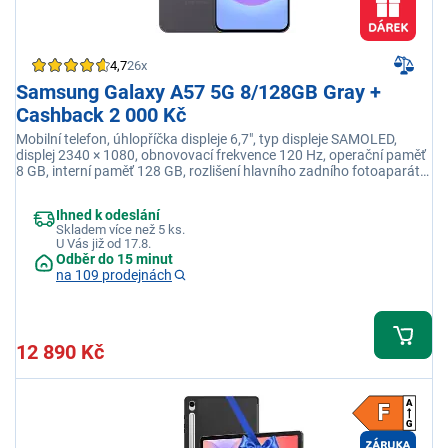
4,7
26x
Samsung Galaxy A57 5G 8/128GB Gray +
Cashback 2 000 Kč
Mobilní telefon, úhlopříčka displeje 6,7", typ displeje SAMOLED,
displej 2340 × 1080, obnovovací frekvence 120 Hz, operační paměť
8 GB, interní paměť 128 GB, rozlišení hlavního zadního fotoaparátu
50 Mpx, barva šedá
Ihned k odeslání
Skladem více než 5 ks.
U Vás již od 17.8.
Odběr do 15 minut
na 109 prodejnách
12 890 Kč