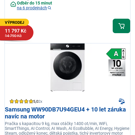
Odběr do 15 minut
na 6 prodejnách
VÝPRODEJ
11 797 Kč
14 790 Kč
5,0
2x
Samsung WW90DB7U94GEU4 + 10 let záruka
navíc na motor
Pračka s kapacitou 9 kg, max otáčky 1400 ot/min, WiFi,
SmartThings, AI Control, AI Wash, AI EcoBubble, AI Energy, Hygiene
Steam, odložený konec, dětská pojistka, tichý invertorový motor