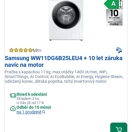
5,0
3x
Samsung WW11DG6B25LEU4 + 10 let záruka
navíc na motor
Pračka s kapacitou 11 kg, max otáčky 1400 ot/min, WiFi,
SmartThings, AI Control, AI EcoBubble, AI Energy, Hygiene Steam,
odložený konec, dětská pojistka, tichý invertorový motor
Ihned k odeslání
Skladem 2 ks.
U Vás již od 17.8.
Odběr do 15 minut
na 1 prodejně