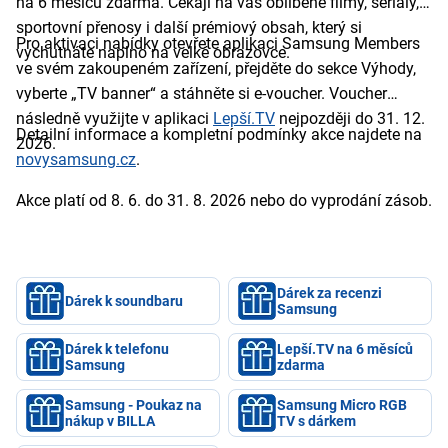
na 6 měsíců zdarma. Čekají na vás oblíbené filmy, seriály,
sportovní přenosy i další prémiový obsah, který si
Pro aktivaci nabídky otevřete aplikaci Samsung Members
vychutnáte naplno na velké obrazovce.
ve svém zakoupeném zařízení, přejděte do sekce Výhody,
vyberte „TV banner“ a stáhněte si e-voucher. Voucher
následně využijte v aplikaci
Lepší.TV
nejpozději do 31. 12.
Detailní informace a kompletní podmínky akce najdete na
2026.
novysamsung.cz
.
Akce platí od 8. 6. do 31. 8. 2026 nebo do vyprodání zásob.
Dárek za recenzi
Dárek k soundbaru
Samsung
Dárek k telefonu
Lepší.TV na 6 měsíců
Samsung
zdarma
Samsung - Poukaz na
Samsung Micro RGB
nákup v BILLA
TV s dárkem