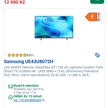
12 990 Kč
5,0
3x
Samsung UE43U8072H
LED SMART televize, úhlopříčka 43"/108 cm, operační systém Tizen
Smart TV, rozlišení 4K - UHD 3840 × 2160, obnovovací frekvence
(Hz) 50Hz, výkon reproduktorů 20 W, USB 1 x USB-A, Wi-fi
integrovaná, DLNA
Ihned k odeslání
Skladem více než 5 ks.
U Vás již od 17.8.
Odběr do 15 minut
na 110 prodejnách