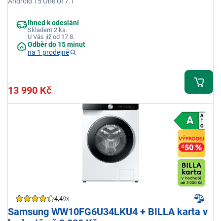
Android 15 One UI 7.1
Ihned k odeslání
Skladem 2 ks.
U Vás již od 17.8.
Odběr do 15 minut
na 1 prodejně
13 990 Kč
4,4
9x
Samsung WW10FG6U34LKU4 + BILLA karta v