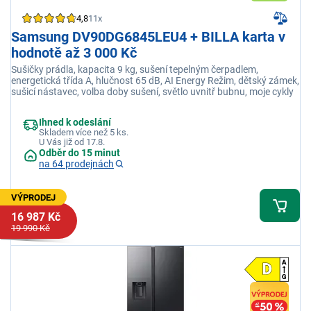
4,8
11x
Samsung DV90DG6845LEU4 + BILLA karta v
hodnotě až 3 000 Kč
Sušičky prádla, kapacita 9 kg, sušení tepelným čerpadlem,
energetická třída A, hlučnost 65 dB, AI Energy Režim, dětský zámek,
sušicí nástavec, volba doby sušení, světlo uvnitř bubnu, moje cykly
Ihned k odeslání
Skladem více než 5 ks.
U Vás již od 17.8.
Odběr do 15 minut
na 64 prodejnách
VÝPRODEJ
16 987 Kč
19 990 Kč