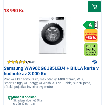
13 990 Kč
4,9
44x
Samsung WW90DG6U85LEU4 + BILLA karta v
hodnotě až 3 000 Kč
Pračka s kapacitou 9 kg, max otáčky 1400 ot/min, WiFi,
SmartThings, AI Energy, AI Wash, AI EcoBubble, SuperSpeed,
dětská pojistka, invertorový motor
Ihned k odeslání
Skladem více než 5 ks.
U Vás již od 17.8.