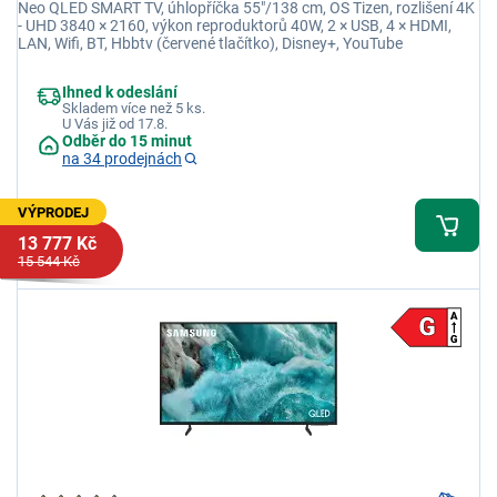
Neo QLED SMART TV, úhlopříčka 55"/138 cm, OS Tizen, rozlišení 4K
- UHD 3840 × 2160, výkon reproduktorů 40W, 2 × USB, 4 × HDMI,
LAN, Wifi, BT, Hbbtv (červené tlačítko), Disney+, YouTube
Ihned k odeslání
Skladem více než 5 ks.
U Vás již od 17.8.
Odběr do 15 minut
na 34 prodejnách
VÝPRODEJ
13 777 Kč
15 544 Kč