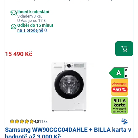
Ihned k odeslání
Skladem 3 ks.
U Vás již od 17.8.
Odběr do 15 minut
na 1 prodejně
15 490 Kč
4,8
113x
Samsung WW90CGC04DAHLE + BILLA karta v
hodnotě až 3 000 Kč