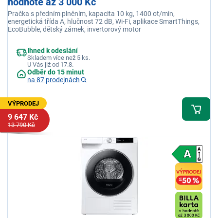
hodnotě až 3 000 Kč
Pračka s předním plněním, kapacita 10 kg, 1400 ot/min,
energetická třída A, hlučnost 72 dB, Wi-Fi, aplikace SmartThings,
EcoBubble, dětský zámek, invertorový motor
Ihned k odeslání
Skladem více než 5 ks.
U Vás již od 17.8.
Odběr do 15 minut
na 87 prodejnách
VÝPRODEJ
9 647 Kč
13 790 Kč