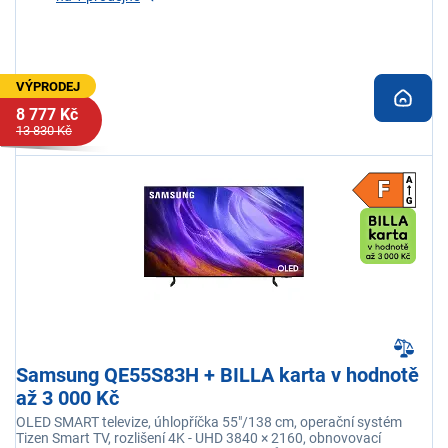
VÝPRODEJ
8 777 Kč
13 830 Kč
Samsung QE55S83H + BILLA karta v hodnotě
až 3 000 Kč
OLED SMART televize, úhlopříčka 55"/138 cm, operační systém
Tizen Smart TV, rozlišení 4K - UHD 3840 × 2160, obnovovací