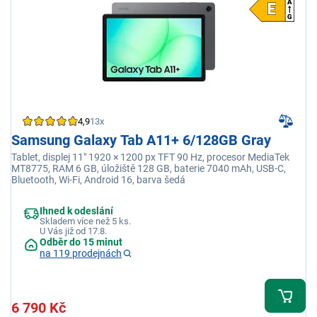
4,9
13x
Samsung Galaxy Tab A11+ 6/128GB Gray
Tablet, displej 11" 1920 × 1200 px TFT 90 Hz, procesor MediaTek
MT8775, RAM 6 GB, úložiště 128 GB, baterie 7040 mAh, USB-C,
Bluetooth, Wi-Fi, Android 16, barva šedá
Ihned k odeslání
Skladem více než 5 ks.
U Vás již od 17.8.
Odběr do 15 minut
na 119 prodejnách
6 790 Kč