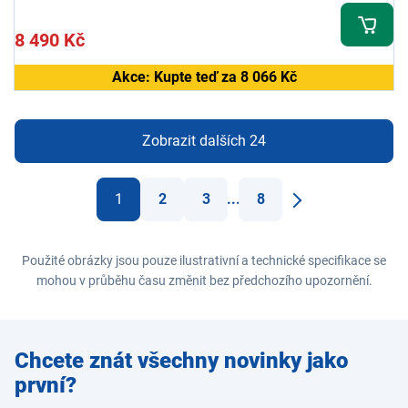
8 490 Kč
Akce: Kupte teď za 8 066 Kč
Zobrazit dalších 24
1
2
3
...
8
Další
Použité obrázky jsou pouze ilustrativní a technické specifikace se
mohou v průběhu času změnit bez předchozího upozornění.
Zadejte
Chcete znát všechny novinky jako
e-mail
první?