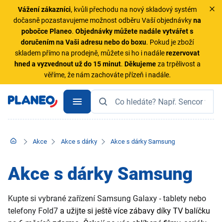
Vážení zákazníci
, kvůli přechodu na nový skladový systém
dočasně pozastavujeme možnost odběru Vaší objednávky
na
pobočce Planeo
.
Objednávky
můžete nadále vytvářet s
doručením na Vaši adresu nebo do boxu
. Pokud je zboží
skladem přímo na prodejně, můžete si ho i nadále
rezervovat
hned a vyzvednout už do 15 minut
.
Děkujeme
za trpělivost a
věříme, že nám zachováte přízeň i nadále.
Akce
Akce s dárky
Akce s dárky Samsung
Akce s dárky Samsung
Kupte si vybrané zařízení Samsung Galaxy - tablety nebo
telefony Fold7
a užijte si ještě více zábavy díky TV balíčku