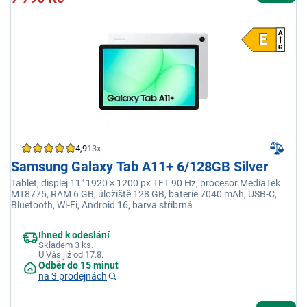
4,9
13x
Samsung Galaxy Tab A11+ 6/128GB Silver
Tablet, displej 11" 1920 × 1200 px TFT 90 Hz, procesor MediaTek
MT8775, RAM 6 GB, úložiště 128 GB, baterie 7040 mAh, USB-C,
Bluetooth, Wi-Fi, Android 16, barva stříbrná
Ihned k odeslání
Skladem 3 ks.
U Vás již od 17.8.
Odběr do 15 minut
na 3 prodejnách