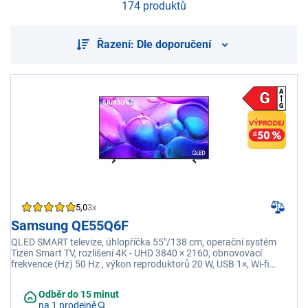
174 produktů
Řazení: Dle doporučení
5,0
3x
Samsung QE55Q6F
QLED SMART televize, úhlopříčka 55"/138 cm, operační systém
Tizen Smart TV, rozlišení 4K - UHD 3840 × 2160, obnovovací
frekvence (Hz) 50 Hz , výkon reproduktorů 20 W, USB 1×, Wi-fi
integrovaná, energetická třída G
Odběr do 15 minut
na 1 prodejně