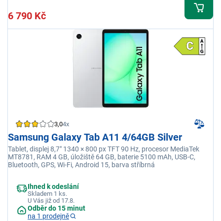
6 790 Kč
3,0
4x
Samsung Galaxy Tab A11 4/64GB Silver
Tablet, displej 8,7" 1340 × 800 px TFT 90 Hz, procesor MediaTek
MT8781, RAM 4 GB, úložiště 64 GB, baterie 5100 mAh, USB-C,
Bluetooth, GPS, Wi-Fi, Android 15, barva stříbrná
Ihned k odeslání
Skladem 1 ks.
U Vás již od 17.8.
Odběr do 15 minut
na 1 prodejně