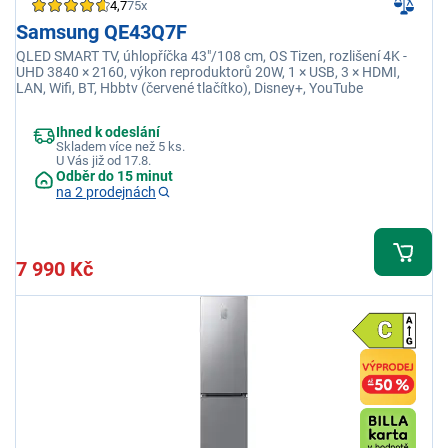
4,7
75x
Samsung QE43Q7F
QLED SMART TV, úhlopříčka 43"/108 cm, OS Tizen, rozlišení 4K -
UHD 3840 × 2160, výkon reproduktorů 20W, 1 × USB, 3 × HDMI,
LAN, Wifi, BT, Hbbtv (červené tlačítko), Disney+, YouTube
Ihned k odeslání
Skladem více než 5 ks.
U Vás již od 17.8.
Odběr do 15 minut
na 2 prodejnách
7 990 Kč