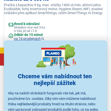
Pračka s kapacitou 9 kg, max. otáčky 1400 ot/min, aktivní pěna
EcoBubble, tichý invertorový motor, Hygiene Steam, WiFi, snadné
ovládání přes aplikaci Smartthings, režim SmartThings AI Energy
Ihned k odeslání
Skladem více než 5 ks.
U Vás již od 17.8.
Odběr do 15 minut
na 74 prodejnách
VÝPRODEJ
8 697 Kč
9 690 Kč
Chceme vám nabídnout ten
nejlepší zážitek
Aby na našich stránkách fungovalo vše tak, jak má,
používáme tzv. cookies. Díky nim vám můžeme nabídnout
třeba nejhledanější produkty hned na titulní stránce, nebo
vám upravovat zobrazení produktů podle toho, co na webu