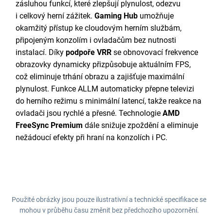
zásluhou funkcí, které zlepšují plynulost, odezvu
i celkový herní zážitek.
Gaming Hub
umožňuje
okamžitý přístup ke cloudovým herním službám,
připojeným konzolím i ovladačům bez nutnosti
instalací. Díky
podpoře VRR
se obnovovací frekvence
obrazovky dynamicky přizpůsobuje aktuálním FPS,
což eliminuje trhání obrazu a zajišťuje maximální
plynulost. Funkce ALLM automaticky přepne televizi
do herního režimu s minimální latencí, takže reakce na
ovladači jsou rychlé a přesné. Technologie
AMD
FreeSync Premium
dále snižuje zpoždění a eliminuje
nežádoucí efekty při hraní na konzolích i PC.
Použité obrázky jsou pouze ilustrativní a technické specifikace se
mohou v průběhu času změnit bez předchozího upozornění.