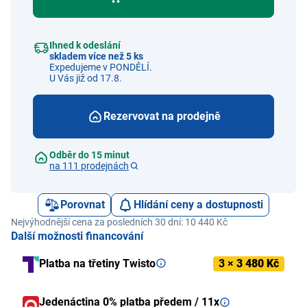
Ihned k odeslání
skladem více než 5 ks
Expedujeme v PONDĚLÍ.
U Vás již od 17.8.
Rezervovat na prodejně
Odběr do 15 minut
na 111 prodejnách
Porovnat
Hlídání ceny a dostupnosti
Nejvýhodnější cena za posledních 30 dní: 10 440 Kč
Další možnosti financování
Platba na třetiny Twisto
3 ×
3 480 Kč
Jedenáctina 0% platba předem / 11x