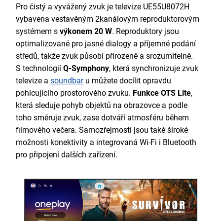
Pro čistý a vyvážený zvuk je televize UE55U8072H
vybavena vestavěným 2kanálovým reproduktorovým
systémem s
výkonem 20 W
. Reproduktory jsou
optimalizované pro jasné dialogy a příjemné podání
středů, takže zvuk působí přirozeně a srozumitelně.
S technologií
Q-Symphony
, která synchronizuje zvuk
televize a
soundbar
u můžete docílit opravdu
pohlcujícího prostorového zvuku.
Funkce OTS Lite
,
která sleduje pohyb objektů na obrazovce a podle
toho směruje zvuk, zase dotváří atmosféru během
filmového večera. Samozřejmostí jsou také široké
možnosti konektivity a integrovaná Wi-Fi i Bluetooth
pro připojení dalších zařízení.