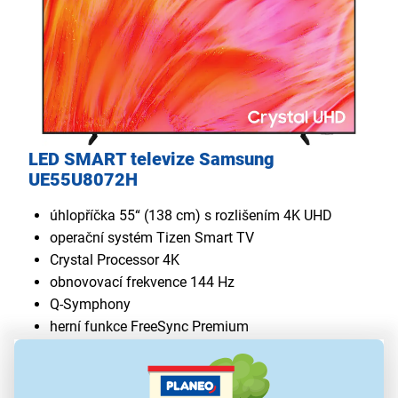
LED SMART televize Samsung
UE55U8072H
úhlopříčka 55“ (138 cm) s rozlišením 4K UHD
operační systém Tizen Smart TV
Crystal Processor 4K
obnovovací frekvence 144 Hz
Q-Symphony
herní funkce FreeSync Premium
platforma SmartThings
Wi-Fi, Bluetooth