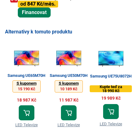
od
847 Kč/měs.
Financovat
Alternativy k tomuto produktu
Samsung UE65M70H
Samsung UE50M70H
Samsung UE75U8072H
S kuponem
S kuponem
Kupte teď za
15 190 Kč
10 189 Kč
18 990 Kč
19 989 Kč
18 987 Kč
11 987 Kč
LED Televize
LED Televize
LED Televize