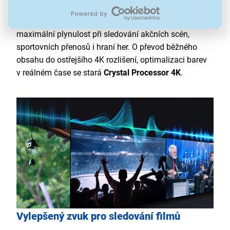
vyniknou světlé i tmavé scény a barvy jsou
realističtější.
Obnovovací frekvence 144 Hz
zajišťuje
maximální plynulost při sledování akčních scén,
sportovních přenosů i hraní her. O převod běžného
obsahu do ostřejšího 4K rozlišení, optimalizaci barev
v reálném čase se stará
Crystal Processor 4K
.
Vylepšený zvuk pro sledování filmů