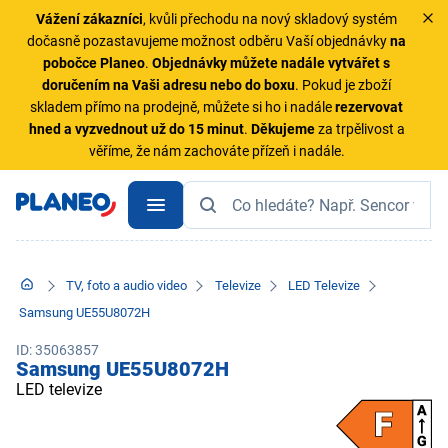
Vážení zákazníci
, kvůli přechodu na nový skladový systém
dočasně pozastavujeme možnost odběru Vaší objednávky
na
pobočce Planeo
.
Objednávky
můžete nadále vytvářet s
doručením na Vaši adresu nebo do boxu
. Pokud je zboží
skladem přímo na prodejně, můžete si ho i nadále
rezervovat
hned a vyzvednout už do 15 minut
.
Děkujeme
za trpělivost a
věříme, že nám zachováte přízeň i nadále.
TV, foto a audio video
Televize
LED Televize
Samsung UE55U8072H
ID: 35063857
Samsung UE55U8072H
LED televize