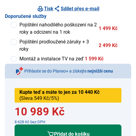
Tisk
Sdílet přes e-mail
Doporučené služby
Pojištění nahodilého poškození na 2
1 499 Kč
roky a odcizení na 1 rok
Pojištění prodloužené záruky + 3
2 499 Kč
roky
Montáž a instalace TV na zeď
1 599 Kč
Přihlaste se do Planeo+ a získejte
nejnižší cenu
Kupte teď a máte to jen za 10 440 Kč
(Sleva 549 Kč/5%)
10 989 Kč
8 628 Kč bez DPH
Přidat do košíku