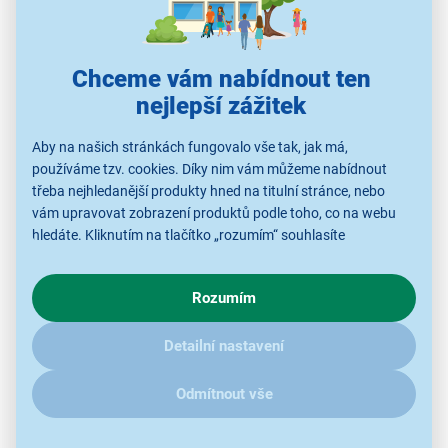
Chceme vám nabídnout ten
nejlepší zážitek
Aby na našich stránkách fungovalo vše tak, jak má,
používáme tzv. cookies. Díky nim vám můžeme nabídnout
třeba nejhledanější produkty hned na titulní stránce, nebo
vám upravovat zobrazení produktů podle toho, co na webu
hledáte. Kliknutím na tlačítko „rozumím“ souhlasíte
Ostrý obraz s plynulými pohyby
s využíváním cookies pro analytické účely a předáním údajů o
chování na webu pro zobrazení cílených reklam. Pokud vás
LED SMART televize
Samsung UE55U8072H
Rozumím
zajímají detaily, jak u nás s cookies a dalšími údaji pracujeme,
s úhlopříčkou 55“ (138 cm) nabízí 4K UHD rozlišení
klikněte
sem
.
(3840 × 2160), které zajišťuje ostrý obraz vykreslený
Detailní nastavení
do detailů. LED panel s technologií Mega Contrast
přináší hlubší černou, vyšší kontrast a lepší zobrazení
Odmítnout vše
jemných detailů. Edge LED podsvícení rovnoměrně
osvětluje celou obrazovku. S podporou HDR10 více