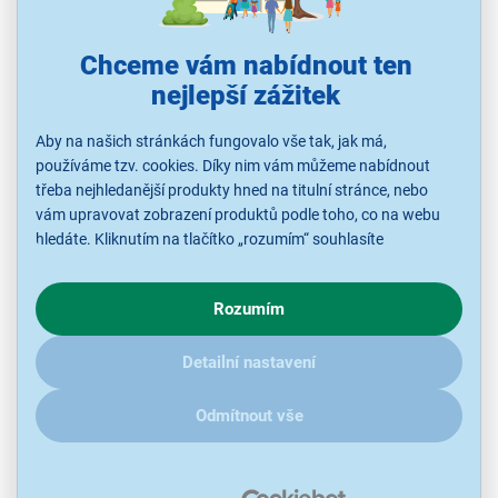
Chceme vám nabídnout ten
nejlepší zážitek
Aby na našich stránkách fungovalo vše tak, jak má,
používáme tzv. cookies. Díky nim vám můžeme nabídnout
třeba nejhledanější produkty hned na titulní stránce, nebo
vám upravovat zobrazení produktů podle toho, co na webu
4,3
13x
hledáte. Kliknutím na tlačítko „rozumím“ souhlasíte
Canon PIXMA TS4150i
s využíváním cookies pro analytické účely a předáním údajů o
Inkoustová multifunkční tiskárna, kopírka, skener, max. formát A4,
chování na webu pro zobrazení cílených reklam. Pokud vás
barevný tisk, rychlost tisku 14 str/min, náhradní náplň PG-595, CL-
Rozumím
zajímají detaily, jak u nás s cookies a dalšími údaji pracujeme,
586, PG-595XL, CL-586XL, připojení USB, Wi-Fi, barva bílá
klikněte
sem
.
Detailní nastavení
Ihned k odeslání
Skladem více než 5 ks.
U Vás již od 17.8.
Odmítnout vše
Odběr do 15 minut
na 115 prodejnách