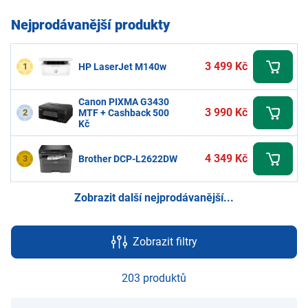
Nejprodávanější produkty
3 499 Kč
1
HP LaserJet M140w
Canon PIXMA G3430
3 990 Kč
2
MTF + Cashback 500
Kč
4 349 Kč
3
Brother DCP-L2622DW
Zobrazit další nejprodávanější...
Zobrazit filtry
203 produktů