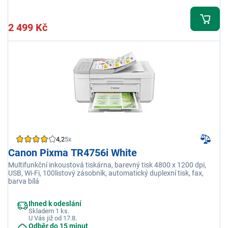
2 499 Kč
4,2
5x
Canon Pixma TR4756i White
Multifunkční inkoustová tiskárna, barevný tisk 4800 x 1200 dpi,
USB, Wi-Fi, 100listový zásobník, automatický duplexní tisk, fax,
barva bílá
Ihned k odeslání
Skladem 1 ks.
U Vás již od 17.8.
Odběr do 15 minut