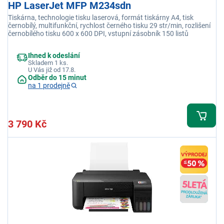
HP LaserJet MFP M234sdn
Tiskárna, technologie tisku laserová, formát tiskárny A4, tisk
černobílý, multifunkční, rychlost černého tisku 29 str/min, rozlišení
černobílého tisku 600 x 600 DPI, vstupní zásobník 150 listů
Ihned k odeslání
Skladem 1 ks.
U Vás již od 17.8.
Odběr do 15 minut
na 1 prodejně
3 790 Kč