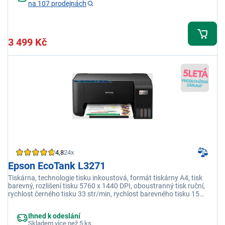
na 107 prodejnách
3 499 Kč
4,8
24x
Epson EcoTank L3271
Tiskárna, technologie tisku inkoustová, formát tiskárny A4, tisk
barevný, rozlišení tisku 5760 x 1440 DPI, oboustranný tisk ruční,
rychlost černého tisku 33 str/min, rychlost barevného tisku 15
str/min, USB, WiFi
Ihned k odeslání
Skladem více než 5 ks.