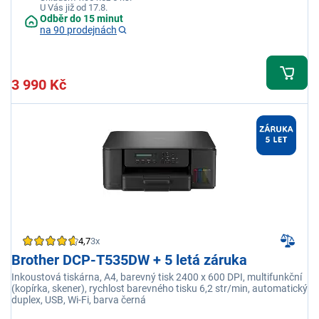
U Vás již od 17.8.
Odběr do 15 minut
na 90 prodejnách
3 990 Kč
4,7
3x
Brother DCP-T535DW + 5 letá záruka
Inkoustová tiskárna, A4, barevný tisk 2400 x 600 DPI, multifunkční
(kopírka, skener), rychlost barevného tisku 6,2 str/min, automatický
duplex, USB, Wi-Fi, barva černá