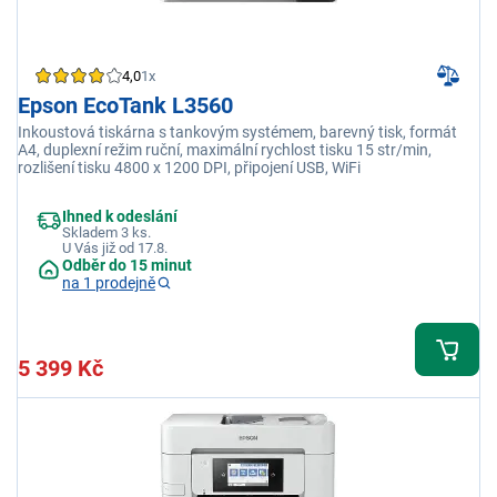
4,0
1x
Epson EcoTank L3560
Inkoustová tiskárna s tankovým systémem, barevný tisk, formát
A4, duplexní režim ruční, maximální rychlost tisku 15 str/min,
rozlišení tisku 4800 x 1200 DPI, připojení USB, WiFi
Ihned k odeslání
Skladem 3 ks.
U Vás již od 17.8.
Odběr do 15 minut
na 1 prodejně
5 399 Kč