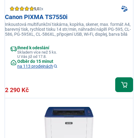
5,0
2x
Canon PIXMA TS7550i
Inkoustová multifunkční tiskárna, kopírka, skener, max. formát A4,
barevný tisk, rychlost tisku 14 str/min, náhradní náplň PG-595, CL-
586, PG-595XL, CL-586XL, připojení USB, Wi-Fi, displej, barva bílá
Ihned k odeslání
Skladem více než 5 ks.
U Vás již od 17.8.
Odběr do 15 minut
na 113 prodejnách
2 290 Kč