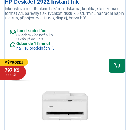
HP DeskJet 2922 Instant Ink
Inkoustová multifunkční tiskárna, tiskárna, kopírka, skener, max.
formát A4, barevný tisk, rychlost tisku 7,5 str./min., náhradní náplň
HP 308, připojení Wi-Fi, USB, displej, barva bílá
Ihned k odeslání
Skladem více než 5 ks.
U Vás již od 17.8.
Odběr do 15 minut
na 110 prodejnách
VÝPRODEJ
797 Kč
999 Kč