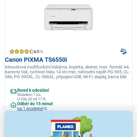
4,5
7x
Canon PIXMA TS6550i
Inkoustová multifunkční tiskárna, kopírka, skener, max. formát A4,
barevný tisk, rychlost tisku 14 str/min, náhradní náplň PG-595, CL-
586, PG-595XL, CL-586XL, připojení USB, Wi-Fi, displej, barva bílá
Ihned k odeslání
Skladem 1 ks.
U Vás již od 17.8.
Odběr do 15 minut
na 1 prodejně
1 490 Kč