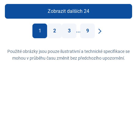
Zobrazit dalších 24
1
2
3
...
9
Další
Použité obrázky jsou pouze ilustrativní a technické specifikace se
mohou v průběhu času změnit bez předchozího upozornění.