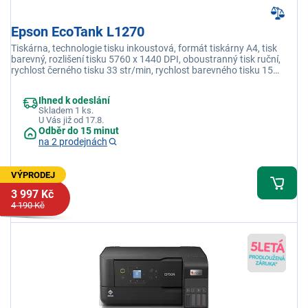
Epson EcoTank L1270
Tiskárna, technologie tisku inkoustová, formát tiskárny A4, tisk
barevný, rozlišení tisku 5760 x 1440 DPI, oboustranný tisk ruční,
rychlost černého tisku 33 str/min, rychlost barevného tisku 15
str/min, USB, WiFi
Ihned k odeslání
Skladem 1 ks.
U Vás již od 17.8.
Odběr do 15 minut
na 2 prodejnách
VÝPRODEJ
3 997 Kč
4 190 Kč