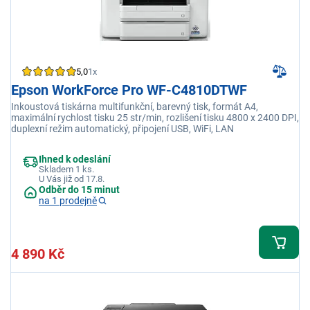
5,0
1x
Epson WorkForce Pro WF-C4810DTWF
Inkoustová tiskárna multifunkční, barevný tisk, formát A4,
maximální rychlost tisku 25 str/min, rozlišení tisku 4800 x 2400 DPI,
duplexní režim automatický, připojení USB, WiFi, LAN
Ihned k odeslání
Skladem 1 ks.
U Vás již od 17.8.
Odběr do 15 minut
na 1 prodejně
4 890 Kč