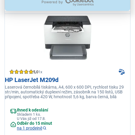
1 090 Kč
5,0
1x
HP LaserJet M209d
Laserová černobílá tiskárna, A4, 600 x 600 DPI, rychlost tisku 29
str/min, automatický duplexní režim, zásobník na 150 listů, USB
připojení, spotřeba 420 W, hmotnost 5,6 kg, barva černá, bílá
Ihned k odeslání
Skladem 1 ks.
U Vás již od 17.8.
Odběr do 15 minut
na 1 prodejně