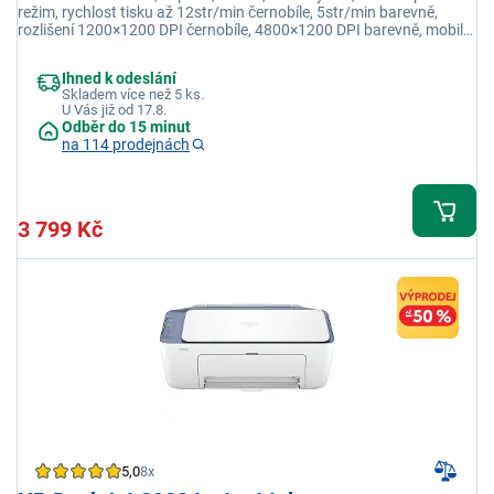
režim, rychlost tisku až 12str/min černobíle, 5str/min barevně,
rozlišení 1200×1200 DPI černobíle, 4800×1200 DPI barevně, mobilní
tisk, USB, WiFi
Ihned k odeslání
Skladem více než 5 ks.
U Vás již od 17.8.
Odběr do 15 minut
na 114 prodejnách
3 799 Kč
5,0
8x