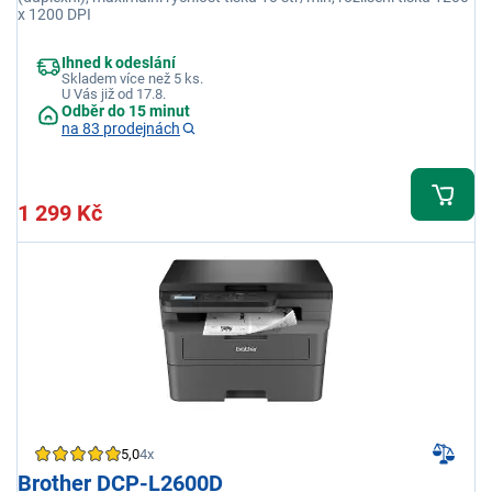
x 1200 DPI
Ihned k odeslání
Skladem více než 5 ks.
U Vás již od 17.8.
Odběr do 15 minut
na 83 prodejnách
1 299 Kč
5,0
4x
Brother DCP-L2600D