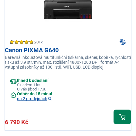
5,0
1x
Canon PIXMA G640
Barevná inkoustová multifunkční tiskárna, skener, kopírka, rychlosti
tisku až 3,9 str/min, max. rozlišení 4800×1200 DPI, formát A4,
vstupní zásobníky až 100 listů, WiFi, USB, LCD displej
Ihned k odeslání
Skladem 1 ks.
U Vás již od 17.8.
Odběr do 15 minut
na 2 prodejnách
6 790 Kč