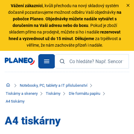
Vážení zákazníci
, kvůli přechodu na nový skladový systém
dočasně pozastavujeme možnost odběru Vaší objednávky
na
pobočce Planeo
.
Objednávky
můžete nadále vytvářet s
doručením na Vaši adresu nebo do boxu
. Pokud je zboží
skladem přímo na prodejně, můžete si ho i nadále
rezervovat
hned a vyzvednout už do 15 minut
.
Děkujeme
za trpělivost a
věříme, že nám zachováte přízeň i nadále.
Notebooky, PC, tablety a IT příslušenství
Tiskárny a skenery
Tiskárny
Dle formátu papíru
A4 tiskárny
A4 tiskárny