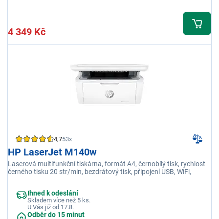
4 349 Kč
4,7
53x
HP LaserJet M140w
Laserová multifunkční tiskárna, formát A4, černobílý tisk, rychlost
černého tisku 20 str/min, bezdrátový tisk, připojení USB, WiFi,
Ihned k odeslání
Skladem více než 5 ks.
U Vás již od 17.8.
Odběr do 15 minut