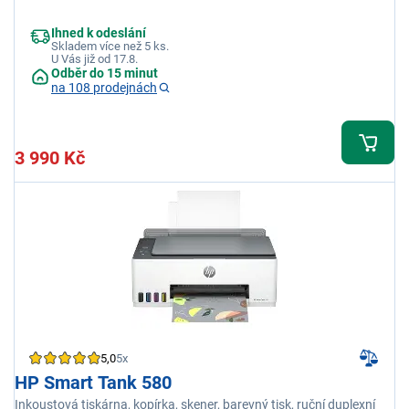
Ihned k odeslání
Skladem více než 5 ks.
U Vás již od 17.8.
Odběr do 15 minut
na 108 prodejnách
3 990 Kč
5,0
5x
HP Smart Tank 580
Inkoustová tiskárna, kopírka, skener, barevný tisk, ruční duplexní