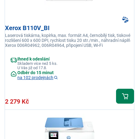
Xerox B110V_BI
Laserová tiskárna, kopírka, max. formát A4, černobílý tisk, tiskové
rozlišení 600 x 600 DPI, rychlost tisku 20 str./min., náhradní náplň
Xerox 006R04962, 006R04964, připojení USB, Wi-Fi
Ihned k odeslání
Skladem více než 5 ks.
U Vás již od 17.8.
Odběr do 15 minut
na 102 prodejnách
2 279 Kč