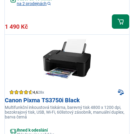
na 2 prodejnách
1 490 Kč
4,6
28x
Canon Pixma TS3750i Black
Multifunkční inkoustová tiskárna, barevný tisk 4800 x 1200 dpi,
bezokrajový tisk, USB, Wi-Fi, 60listový zásobník, manuální duplex,
barva černá
Ihned k odeslání