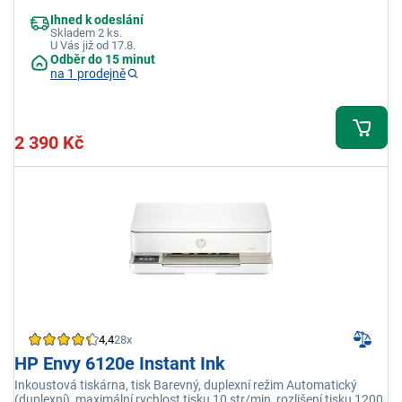
Ihned k odeslání
Skladem 2 ks.
U Vás již od 17.8.
Odběr do 15 minut
na 1 prodejně
2 390 Kč
4,4
28x
HP Envy 6120e Instant Ink
Inkoustová tiskárna, tisk Barevný, duplexní režim Automatický
(duplexní), maximální rychlost tisku 10 str/min, rozlišení tisku 1200