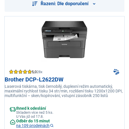
Řazení: Dle doporučení
5,0
28x
Brother DCP-L2622DW
Laserová tiskárna, tisk černobílý, duplexní režim automatický,
maximální rychlost tisku 34 str/min, rozlišení tisku 1200x1200 DPI,
multifunkční – sken/kopírování, vstupní zásobník 250 listů
Ihned k odeslání
Skladem více než 5 ks.
U Vás již od 17.8.
Odběr do 15 minut
na 109 prodejnách