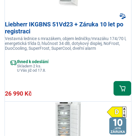
Liebherr IKGBNS 51Vd23 + Záruka 10 let po
registraci
Vestavná lednice s mrazákem, objem ledničky/mrazáku 174/70 l,
energetická třída D, hlučnost 34 dB, dotykový displej, NoFrost,
DuoCooling, SuperFrost, SuperCool, dveřní alarm
Ihned k odeslání
Skladem 2 ks.
U Vás již od 17.8.
26 990 Kč