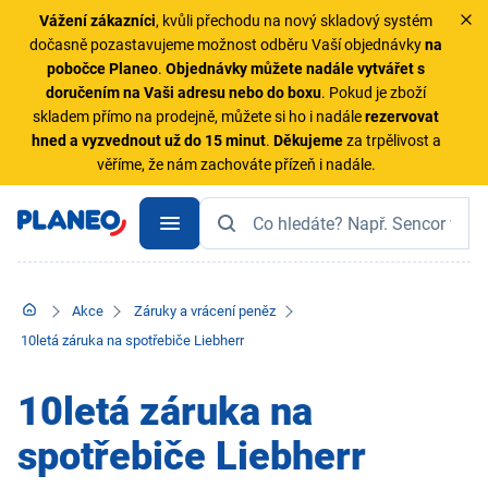
Vážení zákazníci
, kvůli přechodu na nový skladový systém
dočasně pozastavujeme možnost odběru Vaší objednávky
na
pobočce Planeo
.
Objednávky
můžete nadále vytvářet s
doručením na Vaši adresu nebo do boxu
. Pokud je zboží
skladem přímo na prodejně, můžete si ho i nadále
rezervovat
hned a vyzvednout už do 15 minut
.
Děkujeme
za trpělivost a
věříme, že nám zachováte přízeň i nadále.
Akce
Záruky a vrácení peněz
10letá záruka na spotřebiče Liebherr
10letá záruka na
spotřebiče Liebherr