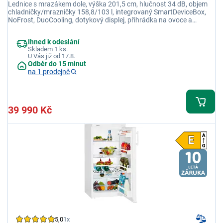
Lednice s mrazákem dole, výška 201,5 cm, hlučnost 34 dB, objem
chladničky/mrazničky 158,8/103 l, integrovaný SmartDeviceBox,
NoFrost, DuoCooling, dotykový displej, přihrádka na ovoce a
zeleninu
Ihned k odeslání
Skladem 1 ks.
U Vás již od 17.8.
Odběr do 15 minut
na 1 prodejně
39 990 Kč
5,0
1x