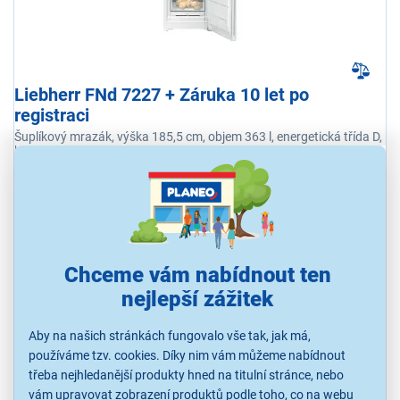
Liebherr FNd 7227 + Záruka 10 let po
registraci
Šuplíkový mrazák, výška 185,5 cm, objem 363 l, energetická třída D,
hlučnost 38 dB, NoFrost, SuperFrost, Touch-Display, Frost Protect,
VarioSpace
Ihned k odeslání
Skladem 3 ks.
U Vás již od 17.8.
Chceme vám nabídnout ten
nejlepší zážitek
21 590 Kč
Aby na našich stránkách fungovalo vše tak, jak má,
používáme tzv. cookies. Díky nim vám můžeme nabídnout
třeba nejhledanější produkty hned na titulní stránce, nebo
vám upravovat zobrazení produktů podle toho, co na webu