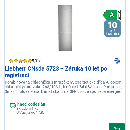
5,0
1x
Liebherr CNsda 5723 + Záruka 10 let po
registraci
Kombinovaná chladnička s mrazákem, energetická třída A, objem
chladničky/mrazáku 268/103 L, hlučnost 34 dBA, skleněné police,
Smart, nulová zóna, klimatická třída SN-T, roční spotřeba energie
104 kWh
Ihned k odeslání
Skladem 1 ks.
U Vás již od 17.8.