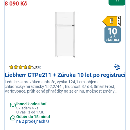
8 090 Kč
5,0
3x
Liebherr CTPe211 + Záruka 10 let po registraci
Lednice s mrazákem nahoře, výška 124,1 cm, objem
chladničky/mrazničky 152,2/44 l, hlučnost 37 dB, SmartFrost,
VarioSpace, průhledné přihrádky na zeleninu, možnost změny
směru otevírání dveří
Ihned k odeslání
Skladem 4 ks.
U Vás již od 17.8.
Odběr do 15 minut
na 2 prodejnách