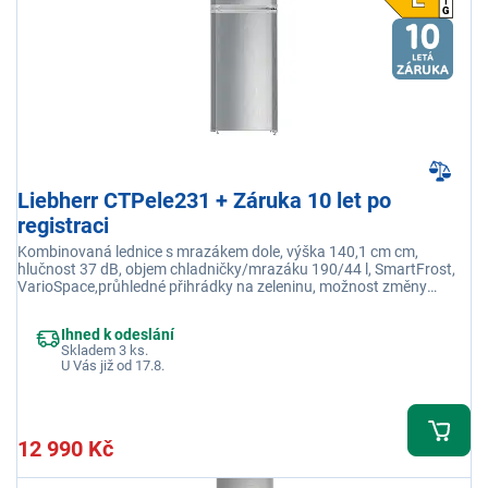
Liebherr CTPele231 + Záruka 10 let po
registraci
Kombinovaná lednice s mrazákem dole, výška 140,1 cm cm,
hlučnost 37 dB, objem chladničky/mrazáku 190/44 l, SmartFrost,
VarioSpace,průhledné přihrádky na zeleninu, možnost změny
směru otevírání dveří
Ihned k odeslání
Skladem 3 ks.
U Vás již od 17.8.
12 990 Kč