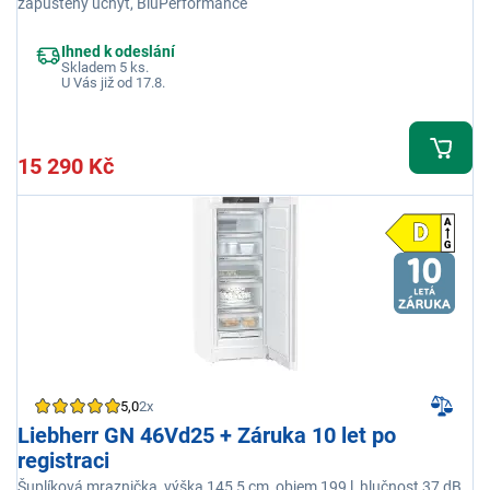
zapuštěný úchyt, BluPerformance
Ihned k odeslání
Skladem 5 ks.
U Vás již od 17.8.
15 290 Kč
5,0
2x
Liebherr GN 46Vd25 + Záruka 10 let po
registraci
Šuplíková mraznička, výška 145,5 cm, objem 199 l, hlučnost 37 dB,