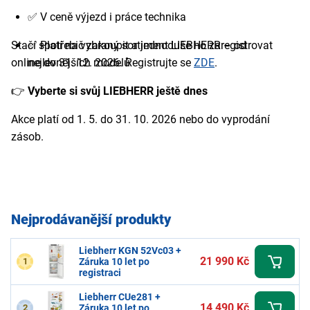
✅ V ceně výjezd i práce technika
Stačí spotřebič zakoupit a jednoduše ho zaregistrovat
✅ Platí na vybraný sortiment LIEBHERR – od
nejlevnějších modelů
online do 31. 12. 2026. Registrujte se
ZDE
.
👉
Vyberte si svůj LIEBHERR ještě dnes
Akce platí od 1. 5. do 31. 10. 2026 nebo do vyprodání
zásob.
Nejprodávanější produkty
Liebherr KGN 52Vc03 +
21 990 Kč
1
Záruka 10 let po
registraci
Liebherr CUe281 +
14 490 Kč
2
Záruka 10 let po