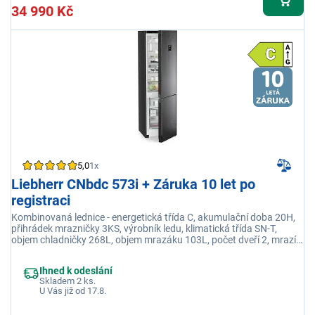
34 990 Kč
5,0
1x
Liebherr CNbdc 573i + Záruka 10 let po
registraci
Kombinovaná lednice - energetická třída C, akumulační doba 20H,
přihrádek mrazničky 3KS, výrobník ledu, klimatická třída SN-T,
objem chladničky 268L, objem mrazáku 103L, počet dveří 2, mrazící
výkon 10KG/H, volně stojící, roční spotřeba 162,06KWH, počet polic
5Ks, prázdninový řežim
Ihned k odeslání
Skladem 2 ks.
U Vás již od 17.8.