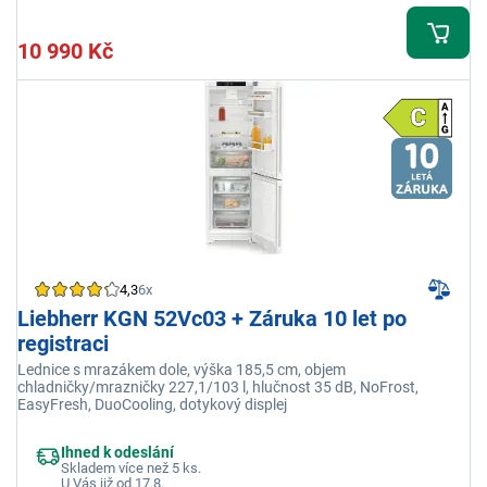
10 990 Kč
4,3
6x
Liebherr KGN 52Vc03 + Záruka 10 let po
registraci
Lednice s mrazákem dole, výška 185,5 cm, objem
chladničky/mrazničky 227,1/103 l, hlučnost 35 dB, NoFrost,
EasyFresh, DuoCooling, dotykový displej
Ihned k odeslání
Skladem více než 5 ks.
U Vás již od 17.8.