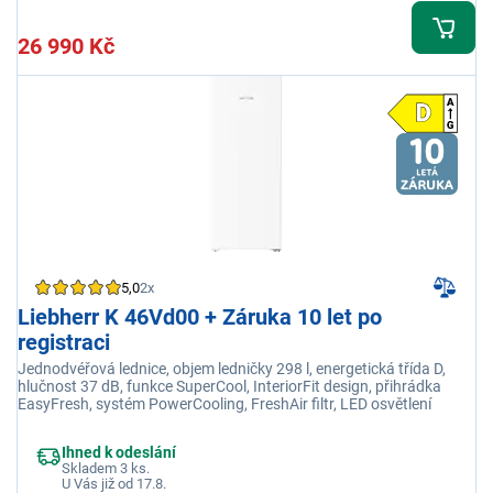
26 990 Kč
5,0
2x
Liebherr K 46Vd00 + Záruka 10 let po
registraci
Jednodvéřová lednice, objem ledničky 298 l, energetická třída D,
hlučnost 37 dB, funkce SuperCool, InteriorFit design, přihrádka
EasyFresh, systém PowerCooling, FreshAir filtr, LED osvětlení
Ihned k odeslání
Skladem 3 ks.
U Vás již od 17.8.