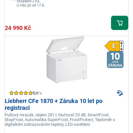
Skladem 2 ks.
U Vás již od 17.8.
24 990 Kč
5,0
1x
Liebherr CFe 1870 + Záruka 10 let po
registraci
Pultový mrazák, objem 281 l, hlučnost 33 dB, SmartFrost,
StopFrost, Automatika SuperFrost, FrostProtect, Teploměr s
digitálním zobrazováním teploty, LED osvětlení