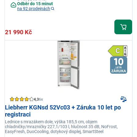
Odběr do 15 minut
na 92 prodejnách
21 990 Kč
4,3
6x
Liebherr KGNsd 52Vc03 + Záruka 10 let po
registraci
Lednice s mrazákem dole, výška 185,5 cm, objem
chladničky/mrazničky 227,1/103 l, hlučnost 35 dB, NoFrost,
EasyFresh, DuoCooling, dotykový displej, SmartSteel