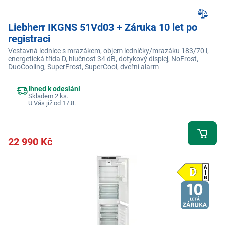
Liebherr IKGNS 51Vd03 + Záruka 10 let po
registraci
Vestavná lednice s mrazákem, objem ledničky/mrazáku 183/70 l,
energetická třída D, hlučnost 34 dB, dotykový displej, NoFrost,
DuoCooling, SuperFrost, SuperCool, dveřní alarm
Ihned k odeslání
Skladem 2 ks.
U Vás již od 17.8.
22 990 Kč