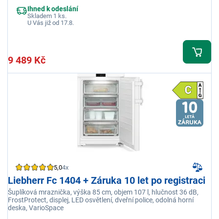
Ihned k odeslání
Skladem 1 ks.
U Vás již od 17.8.
9 489 Kč
5,0
4x
Liebherr Fc 1404 + Záruka 10 let po registraci
Šuplíková mraznička, výška 85 cm, objem 107 l, hlučnost 36 dB,
FrostProtect, displej, LED osvětlení, dveřní police, odolná horní
deska, VarioSpace