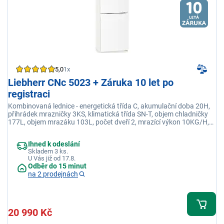
5,0
1x
Liebherr CNc 5023 + Záruka 10 let po
registraci
Kombinovaná lednice - energetická třída C, akumulační doba 20H,
přihrádek mrazničky 3KS, klimatická třída SN-T, objem chladničky
177L, objem mrazáku 103L, počet dveří 2, mrazící výkon 10KG/H,
volně stojící, roční spotřeba 152,94KWH, počet polic 4Ks,
prázdninový řežim
Ihned k odeslání
Skladem 3 ks.
U Vás již od 17.8.
Odběr do 15 minut
na 2 prodejnách
20 990 Kč