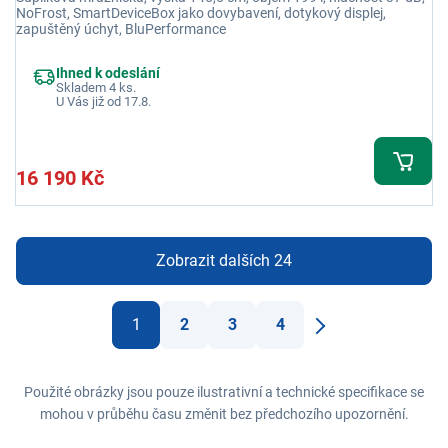
NoFrost, SmartDeviceBox jako dovybavení, dotykový displej,
zapuštěný úchyt, BluPerformance
Ihned k odeslání
Skladem 4 ks.
U Vás již od 17.8.
16 190 Kč
Zobrazit dalších 24
1
2
3
4
Další
Použité obrázky jsou pouze ilustrativní a technické specifikace se
mohou v průběhu času změnit bez předchozího upozornění.