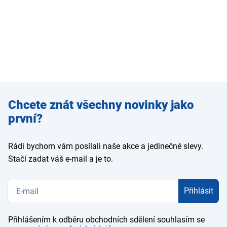
Zadejte
Chcete znát všechny novinky jako
e-mail
první?
Rádi bychom vám posílali naše akce a jedinečné slevy.
Stačí zadat váš e-mail a je to.
Přihlásit
Přihlášením k odběru obchodních sdělení souhlasím se