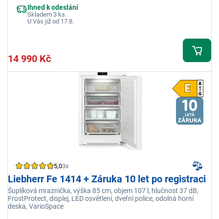
Ihned k odeslání
Skladem 3 ks.
U Vás již od 17.8.
14 990 Kč
5,0
3x
Liebherr Fe 1414 + Záruka 10 let po registraci
Šuplíková mraznička, výška 85 cm, objem 107 l, hlučnost 37 dB,
FrostProtect, displej, LED osvětlení, dveřní police, odolná horní
deska, VarioSpace