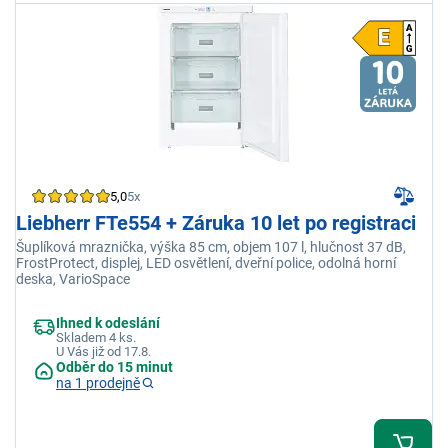
5,0
5x
Liebherr FTe554 + Záruka 10 let po registraci
Šuplíková mraznička, výška 85 cm, objem 107 l, hlučnost 37 dB,
FrostProtect, displej, LED osvětlení, dveřní police, odolná horní
deska, VarioSpace
Ihned k odeslání
Skladem 4 ks.
U Vás již od 17.8.
Odběr do 15 minut
na 1 prodejně