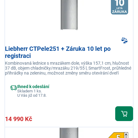
Liebherr CTPele251 + Záruka 10 let po
registraci
Kombinovaná lednice s mrazákem dole, výška 157,1 cm, hlučnost
37 dB, objem chladničky/mrazáku 219/55 l, SmartFrost, průhledné
přihrádky na zeleninu, možnost změny směru otevírání dveří
Ihned k odeslání
Skladem 1 ks.
U Vás již od 17.8.
14 990 Kč