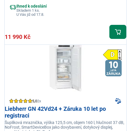
Ihned k odeslání
Skladem 1 ks.
U Vás již od 17.8.
11 990 Kč
5,0
2x
Liebherr GN 42Vd24 + Záruka 10 let po
registraci
Šuplíková mraznička, výška 125,5 cm, objem 160 l, hlučnost 37 dB,
NoFrost, SmartDeviceBox jako dovybavení, dotykový displej,