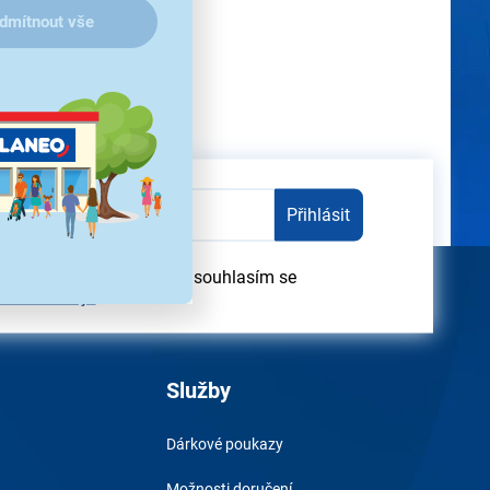
dmítnout vše
Přihlásit
dběru obchodních sdělení souhlasím se
obních údajů
Služby
Dárkové poukazy
Možnosti doručení