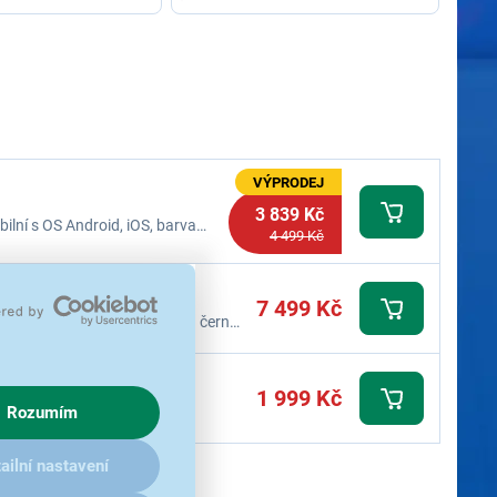
VÝPRODEJ
3 839 Kč
lní s OS Android, iOS, barva
4 499 Kč
7 499 Kč
lní s OS Android, iOS, barva černá,
1 999 Kč
Rozumím
hybu, postav/y, rozpoznání
ailní nastavení