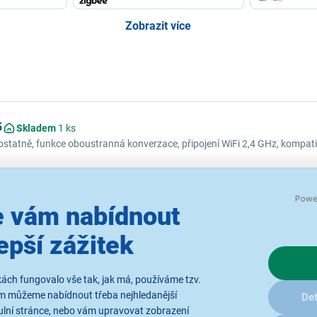
Zobrazit více
5
Skladem
1 ks
atně, funkce oboustranná konverzace, připojení WiFi 2,4 GHz, kompatibi
7
Skladem
1 ks
atně, funkce oboustranná konverzace, připojení WiFi 2,4 GHz, kompatibi
 vám nabídnout
epší zážitek
rická rotace, LED reflektor, sledování pohybu (auto tracking), detekce po
 - bílá
ách fungovalo vše tak, jak má, používáme tzv.
ám můžeme nabídnout třeba nejhledanější
Det
Zobrazit další nejprodávanější produkty značky...
ulní stránce, nebo vám upravovat zobrazení