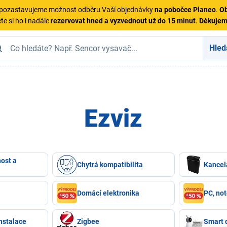
ě pozastavujeme možnost odběru Vaší objednávky
na pobočce Planeo
.
Ob
te si ho i nadále
rezervovat hned a vyzvednout už do 15 minut
.
Děkuje
Hled
Ezviz
ost a
Chytrá kompatibilita
Kancel
Domácí elektronika
PC, not
nstalace
Zigbee
Smart 