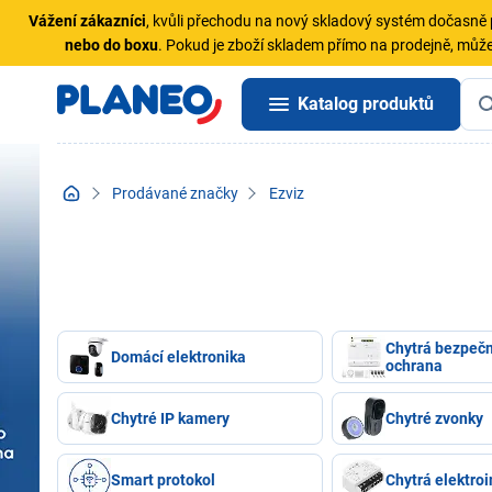
Vážení zákazníci
, kvůli přechodu na nový skladový systém dočasn
nebo do boxu
. Pokud je zboží skladem přímo na prodejně, může
Katalog produktů
Prodávané značky
Ezviz
Chytrá bezpečn
Domácí elektronika
ochrana
Chytré IP kamery
Chytré zvonky
Smart protokol
Chytrá elektroi