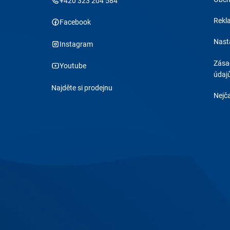
+420 323 204 584
Rekl
Facebook
Nast
Instagram
Zása
Youtube
údaj
Najděte si prodejnu
Nejča