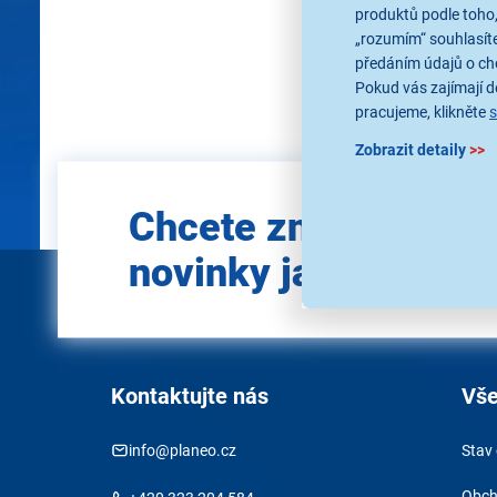
produktů podle toho,
„rozumím“ souhlasíte
předáním údajů o ch
Pokud vás zajímají de
pracujeme, klikněte
Zobrazit detaily
>>
Zadejte
Chcete znát všechn
e-mail
novinky jako první?
Kontaktujte nás
Vše
info@planeo.cz
Stav
Obch