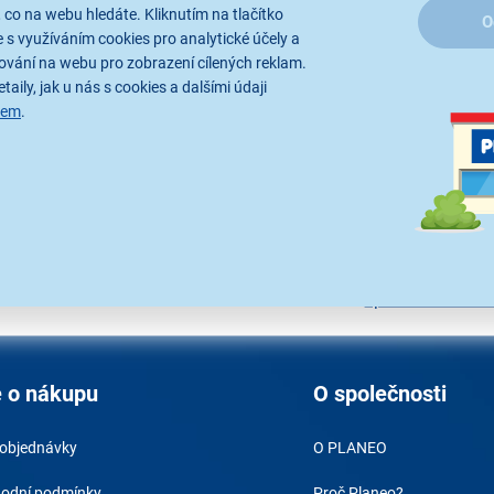
 co na webu hledáte. Kliknutím na tlačítko
O
 s využíváním cookies pro analytické účely a
ování na webu pro zobrazení cílených reklam.
taily, jak u nás s cookies a dalšími údaji
sem
.
y
Rádi bychom vám posílali naše
akce a jedinečné slevy. Stačí zadat
váš e-mail a je to.
Přihlášením k o
zpracováním os
 o nákupu
O společnosti
 objednávky
O PLANEO
odní podmínky
Proč Planeo?