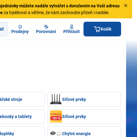
jednávky
můžete nadále vytvářet s doručením na Vaši adresu
me
za trpělivost a věříme, že nám zachováte přízeň i nadále.
at
Košík
Prodejny
Porovnání
Přihlásit
ářské stroje
Síťové prvky
ebooky a tablety
Síťové prvky
doplňky
Chytré energie