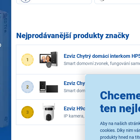
Nejprodávanější produkty značky
Ezviz Chytrý domácí interkom HP
1
Smart domovní zvonek, fungování samost
černá, černá/stříbrná
Ezviz Chytrý domácí interkom HP
2
Smart domovní zvonek, fungování samost
Chceme
černá/stříbrná
ten nejl
Ezviz H9c Dual 2K
Skladem
1 ks
3
IP kamera, typ úložiště Cloud, SD, moto
automobilů, napájení ze sítě, barva černá
Aby na našich stránk
cookies. Díky nim v
produkty hned na tit