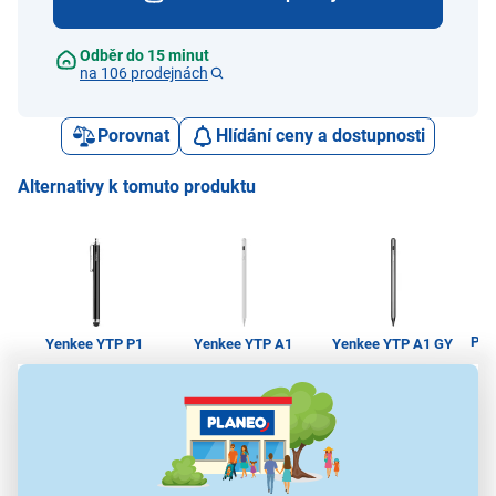
Odběr do 15 minut
na 106 prodejnách
Porovnat
Hlídání ceny a dostupnosti
Alternativy k tomuto produktu
Poc
Yenkee YTP P1
Yenkee YTP A1
Yenkee YTP A1 GY
69 Kč
599 Kč
599 Kč
Dotyková pera na
Dotyková pera na
Dotyková pera na
D