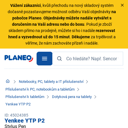
Vážení zákazníci
, kvůli přechodu na nový skladový systém
dočasně pozastavujeme možnost odběru Vaší objednávky
na
pobočce Planeo
.
Objednávky
můžete nadále vytvářet s
doručením na Vaši adresu nebo do boxu
. Pokud je zboží
skladem přímo na prodejně, můžete si ho i nadále
rezervovat
hned a vyzvednout už do 15 minut
.
Děkujeme
za trpělivost a
věříme, že nám zachováte přízeň i nadále.
Notebooky, PC, tablety a IT příslušenství
Příslušenství k PC, notebookům a tabletům
Příslušenství k tabletům
Dotyková pera na tablety
Yenkee YTP P2
ID: 45024385
Yenkee YTP P2
Stylus Pen