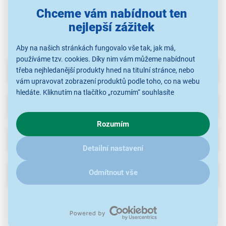
tablety
tablety
tablety
Chceme vám nabídnout ten
nejlepší zážitek
Aby na našich stránkách fungovalo vše tak, jak má,
používáme tzv. cookies. Díky nim vám můžeme nabídnout
Parametry
třeba nejhledanější produkty hned na titulní stránce, nebo
vám upravovat zobrazení produktů podle toho, co na webu
hledáte. Kliknutím na tlačítko „rozumím“ souhlasíte
Recenze
(3)
s využíváním cookies pro analytické účely a předáním údajů o
chování na webu pro zobrazení cílených reklam. Pokud vás
Rozumím
zajímají detaily, jak u nás s cookies a dalšími údaji pracujeme,
klikněte
sem
.
Ke stažení
Detailní nastavení
Popis
Odmítnout vše
Pasivní stylus 2v1
Dva módy psaní
Precizní Ovládání