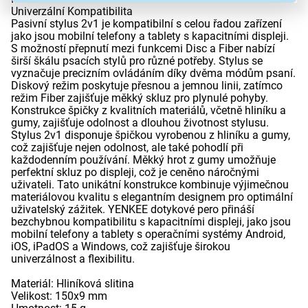
Univerzální Kompatibilita
Pasivní stylus 2v1 je kompatibilní s celou řadou zařízení
jako jsou mobilní telefony a tablety s kapacitními displeji.
S možností přepnutí mezi funkcemi Disc a Fiber nabízí
širší škálu psacích stylů pro různé potřeby. Stylus se
vyznačuje precizním ovládáním díky dvěma módům psaní.
Diskový režim poskytuje přesnou a jemnou linii, zatímco
režim Fiber zajišťuje měkký skluz pro plynulé pohyby.
Konstrukce špičky z kvalitních materiálů, včetně hliníku a
gumy, zajišťuje odolnost a dlouhou životnost stylusu.
Stylus 2v1 disponuje špičkou vyrobenou z hliníku a gumy,
což zajišťuje nejen odolnost, ale také pohodlí při
každodenním používání. Měkký hrot z gumy umožňuje
perfektní skluz po displeji, což je ceněno náročnými
uživateli. Tato unikátní konstrukce kombinuje výjimečnou
materiálovou kvalitu s elegantním designem pro optimální
uživatelský zážitek. YENKEE dotykové pero přináší
bezchybnou kompatibilitu s kapacitními displeji, jako jsou
mobilní telefony a tablety s operačními systémy Android,
iOS, iPadOS a Windows, což zajišťuje širokou
univerzálnost a flexibilitu.
Materiál: Hliníková slitina
Velikost: 150x9 mm