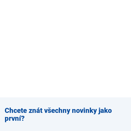
Zadejte
Chcete znát všechny novinky jako
e-mail
první?