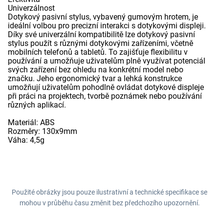
Univerzálnost
Dotykový pasivní stylus, vybavený gumovým hrotem, je
ideální volbou pro precizní interakci s dotykovými displeji.
Díky své univerzální kompatibilitě lze dotykový pasivní
stylus použít s různými dotykovými zařízeními, včetně
mobilních telefonů a tabletů. To zajišťuje flexibilitu v
používání a umožňuje uživatelům plně využívat potenciál
svých zařízení bez ohledu na konkrétní model nebo
značku. Jeho ergonomický tvar a lehká konstrukce
umožňují uživatelům pohodlně ovládat dotykové displeje
při práci na projektech, tvorbě poznámek nebo používání
různých aplikací.
Materiál: ABS
Rozměry: 130x9mm
Váha: 4,5g
Použité obrázky jsou pouze ilustrativní a technické specifikace se
mohou v průběhu času změnit bez předchozího upozornění.