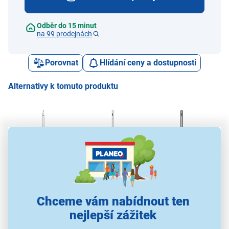
Odběr do 15 minut
na 99 prodejnách
Porovnat
Hlídání ceny a dostupnosti
Alternativy k tomuto produktu
Poc
Yenkee YTP P2
Yenkee YTP A1
Yenkee YTP A1 GY
249 Kč
599 Kč
599 Kč
Chceme vám nabídnout ten
nejlepší zážitek
Dotyková pera na
Dotyková pera na
Dotyková pera na
D