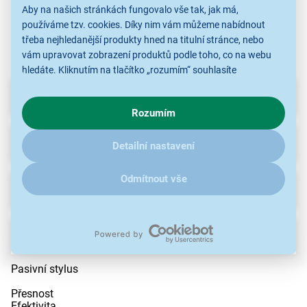
tablety
tablety
tablety
Aby na našich stránkách fungovalo vše tak, jak má,
používáme tzv. cookies. Díky nim vám můžeme nabídnout
třeba nejhledanější produkty hned na titulní stránce, nebo
vám upravovat zobrazení produktů podle toho, co na webu
hledáte. Kliknutím na tlačítko „rozumím“ souhlasíte
s využíváním cookies pro analytické účely a předáním údajů o
Parametry
chování na webu pro zobrazení cílených reklam. Pokud vás
Rozumím
zajímají detaily, jak u nás s cookies a dalšími údaji pracujeme,
klikněte
sem
.
Recenze
(7)
Detailní nastavení
Odmítnout vše
Ke stažení
Popis
Pasivní stylus
Přesnost
Efektivita