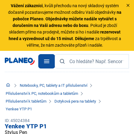
Vážení zákazníci
, kvůli přechodu na nový skladový systém
dočasně pozastavujeme možnost odběru Vaší objednávky
na
pobočce Planeo
.
Objednávky
můžete nadále vytvářet s
doručením na Vaši adresu nebo do boxu
. Pokud je zboží
skladem přímo na prodejně, můžete si ho i nadále
rezervovat
hned a vyzvednout už do 15 minut
.
Děkujeme
za trpělivost a
věříme, že nám zachováte přízeň i nadále.
Notebooky, PC, tablety a IT příslušenství
Příslušenství k PC, notebookům a tabletům
Příslušenství k tabletům
Dotyková pera na tablety
Yenkee YTP P1
ID: 45024384
Yenkee YTP P1
Stylus Pen