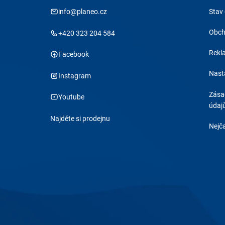
info@planeo.cz
Stav
Obch
+420 323 204 584
Rekl
Facebook
Nast
Instagram
Zása
Youtube
údaj
Najděte si prodejnu
Nejča