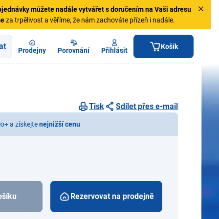
jednávky
můžete nadále vytvářet s doručením na Vaši adresu
me
za trpělivost a věříme, že nám zachováte přízeň i nadále.
at
Košík
Prodejny
Porovnání
Přihlásit
Tisk
Sdílet přes e-mail
eo+ a získejte
nejnižší cenu
ošíku
Rezervovat na prodejně