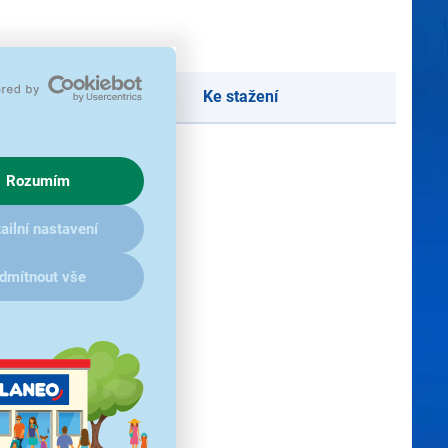
Ke stažení
Rozumím
ailní nastavení
dmítnout vše
ovce