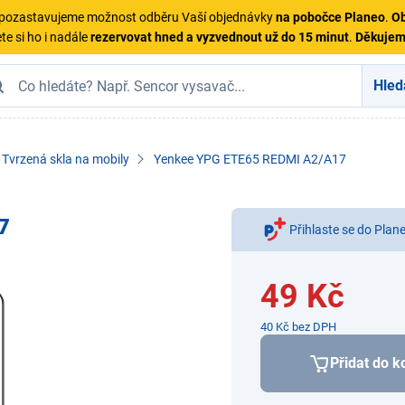
ě pozastavujeme možnost odběru Vaší objednávky
na pobočce Planeo
.
Ob
te si ho i nadále
rezervovat hned a vyzvednout už do 15 minut
.
Děkuje
Hled
Tvrzená skla na mobily
Yenkee YPG ETE65 REDMI A2/A17
7
Přihlaste se do Plan
49 Kč
40 Kč bez DPH
Přidat do k