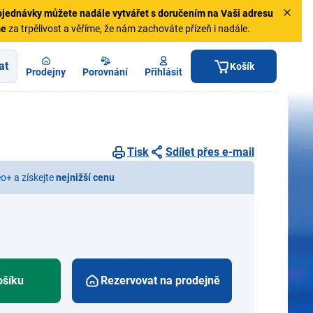
jednávky
můžete nadále vytvářet s doručením na Vaši adresu
me
za trpělivost a věříme, že nám zachováte přízeň i nadále.
at
Košík
Prodejny
Porovnání
Přihlásit
Tisk
Sdílet přes e-mail
eo+ a získejte
nejnižší cenu
ošíku
Rezervovat na prodejně