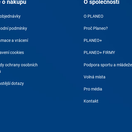
 o nákupu
O společnosti
 objednávky
O PLANEO
odní podmínky
Proč Planeo?
amace a vrácení
PLANEO+
avení cookies
PLANEO+ FIRMY
dy ochrany osobních
Podpora sportu a mládeže
ů
Volná místa
stější dotazy
Pro média
Kontakt