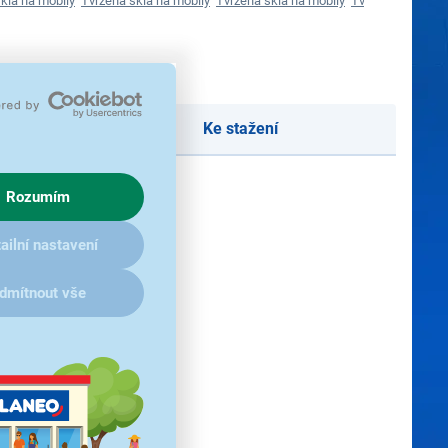
kla na mobily
Tvrzená skla na mobily
Tvrzená skla na mobily
Tvrzená skla na 
Ke stažení
Rozumím
ailní nastavení
dmítnout vše
ovce