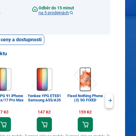
Odběr do 15 minut
s
na 5 prodejnách
 ceny a dostupnosti
uktu
PG 91 iPhone
Yenkee YPG ETE81
Fixed Nothing Phone
Mobile Origin S
ax/17 Pro Max
Samsung A55/A35
(3) 5G FIXED
Guard Spare Hy
film Apple Watch
41mm
7 Kč
147 Kč
159 Kč
128 Kč