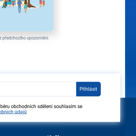
ez předchozího upozornění.
Přihlásit
dběru obchodních sdělení souhlasím se
obních údajů