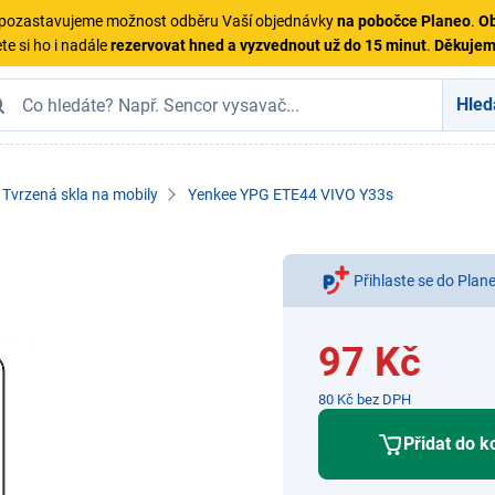
ě pozastavujeme možnost odběru Vaší objednávky
na pobočce Planeo
.
Ob
te si ho i nadále
rezervovat hned a vyzvednout už do 15 minut
.
Děkuje
Hled
Tvrzená skla na mobily
Yenkee YPG ETE44 VIVO Y33s
Přihlaste se do Plan
97 Kč
80 Kč bez DPH
Přidat do k