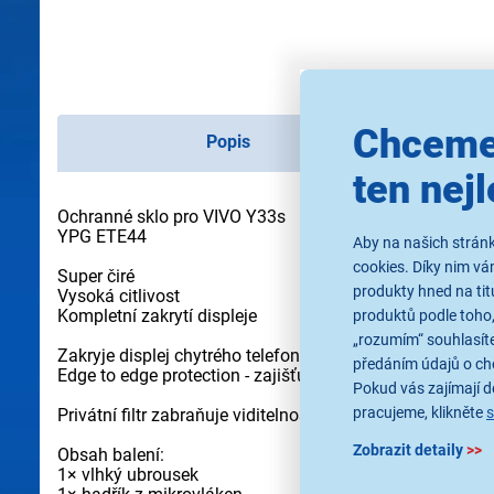
Chceme
Popis
ten nejl
Ochranné sklo pro VIVO Y33s
YPG ETE44
Aby na našich stránk
cookies. Díky nim v
Super čiré
produkty hned na tit
Vysoká citlivost
Kompletní zakrytí displeje
produktů podle toho,
„rozumím“ souhlasíte
Zakryje displej chytrého telefonu a ochrání ho před po
předáním údajů o ch
Edge to edge protection - zajišťuje bezpečnost celé předn
Pokud vás zajímají de
pracujeme, klikněte
Privátní filtr zabraňuje viditelnosti displeje z boku - už
Zobrazit detaily
>>
Obsah balení:
1× vlhký ubrousek