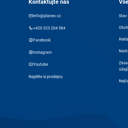
Kontaktujte nás
Vše
info@planeo.cz
Stav
Obch
+420 323 204 584
Rekl
Facebook
Nast
Instagram
Zása
Youtube
údaj
Najděte si prodejnu
Nejča