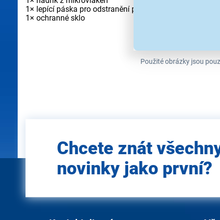
1× hadřík z mikrovláken
1× lepící páska pro odstranění prachu
1× ochranné sklo
Použité obrázky jsou pouz
Zadejte
Chcete znát všechn
e-mail
novinky jako první?