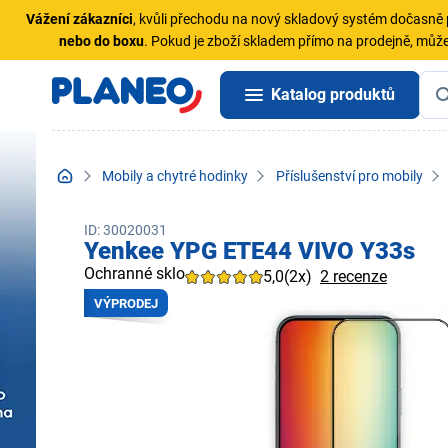
Vážení zákazníci
, kvůli přechodu na nový skladový systém dočasn
nebo do boxu
. Pokud je zboží skladem přímo na prodejně, může
Katalog produktů
Mobily a chytré hodinky
Příslušenství pro mobily
ID: 30020031
Yenkee YPG ETE44 VIVO Y33s
Ochranné sklo
5,0
(2x)
2 recenze
VÝPRODEJ