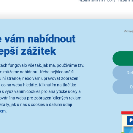
Tvrzená skla na mobily
Tvrzená s
 vám nabídnout
Parametry
Recenze
(2)
epší zážitek
ách fungovalo vše tak, jak má, používáme tzv.
ám můžeme nabídnout třeba nejhledanější
Det
ulní stránce, nebo vám upravovat zobrazení
 co na webu hledáte. Kliknutím na tlačítko
O
 s využíváním cookies pro analytické účely a
škozením, poškrábáním i prachem
ování na webu pro zobrazení cílených reklam.
í strany telefonu od okraje k okraji
taily, jak u nás s cookies a dalšími údaji
sem
.
 nebudete muset mít obavy o to, kdo z okolí vidí, co máte na obraz