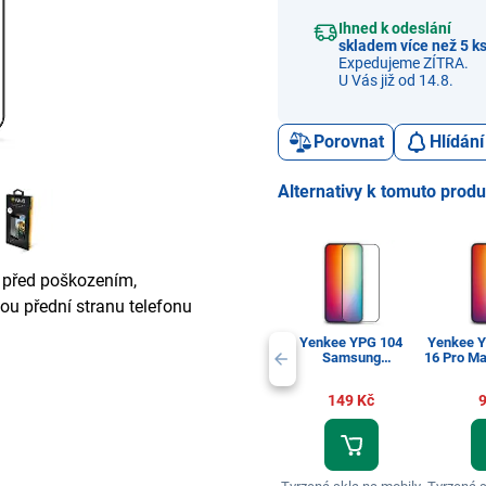
Ihned k odeslání
skladem více než 5 k
Expedujeme ZÍTRA.
U Vás již od 14.8.
Porovnat
Hlídání
Alternativy k tomuto prod
j před poškozením,
lou přední stranu telefonu
Yenkee YPG 104
Yenkee Y
Samsung
16 Pro M
A17/A16/A26
149 Kč
9