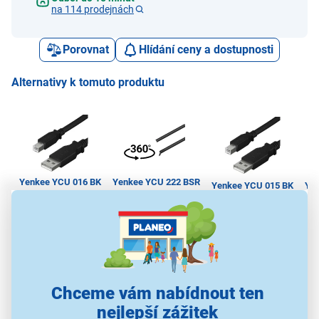
na 114 prodejnách
Porovnat
Hlídání ceny a dostupnosti
Alternativy k tomuto produktu
Yenkee YCU 016 BK
Yenkee YCU 222 BSR
Yenkee YCU 015 BK
Ye
S kuponem
S kuponem
119 Kč
159 Kč
99 Kč
149 Kč
199 Kč
Chceme vám nabídnout ten
USB kabely
USB kabely
USB kabely
nejlepší zážitek