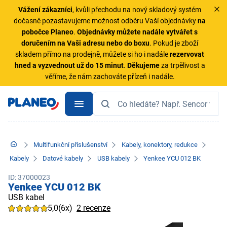
Vážení zákazníci
, kvůli přechodu na nový skladový systém
dočasně pozastavujeme možnost odběru Vaší objednávky
na
pobočce Planeo
.
Objednávky
můžete nadále vytvářet s
doručením na Vaši adresu nebo do boxu
. Pokud je zboží
skladem přímo na prodejně, můžete si ho i nadále
rezervovat
hned a vyzvednout už do 15 minut
.
Děkujeme
za trpělivost a
věříme, že nám zachováte přízeň i nadále.
Multifunkční příslušenství
Kabely, konektory, redukce
Kabely
Datové kabely
USB kabely
Yenkee YCU 012 BK
ID: 37000023
Yenkee YCU 012 BK
USB kabel
5,0
(6x)
2 recenze