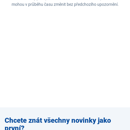
mohou v průběhu času změnit bez předchozího upozornění.
Zadejte
Chcete znát všechny novinky jako
e-mail
první?