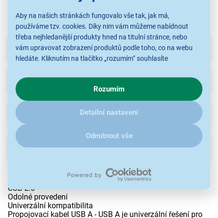
Aby na našich stránkách fungovalo vše tak, jak má,
používáme tzv. cookies. Díky nim vám můžeme nabídnout
třeba nejhledanější produkty hned na titulní stránce, nebo
Parametry
vám upravovat zobrazení produktů podle toho, co na webu
hledáte. Kliknutím na tlačítko „rozumím“ souhlasíte
s využíváním cookies pro analytické účely a předáním údajů o
Recenze
(2)
chování na webu pro zobrazení cílených reklam. Pokud vás
Rozumím
zajímají detaily, jak u nás s cookies a dalšími údaji pracujeme,
klikněte
sem
.
Ke stažení
Detailní nastavení
Odmítnout vše
Popis
USB A - USB A kabel
USB 2.0
Odolné provedení
Univerzální kompatibilita
Propojovací kabel USB A - USB A je univerzální řešení pro