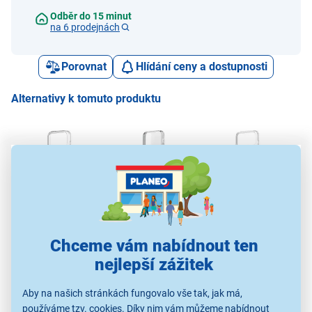
Odběr do 15 minut
na 6 prodejnách
Porovnat
Hlídání ceny a dostupnosti
Alternativy k tomuto produktu
Yenkee YCC MagSafe
Yenkee YCC 2180
Yenkee YCC MagSafe
Fix
CR 08 iPhone 17 Pro
iPhone 16
CR 09 iPhone 17 Pro
Max
249 Kč
199 Kč
279 Kč
Chceme vám nabídnout ten
nejlepší zážitek
Obaly a kryty na mobily
Obaly a kryty na mobily
Obaly a kryty na mobily
Obal
Aby na našich stránkách fungovalo vše tak, jak má,
používáme tzv. cookies. Díky nim vám můžeme nabídnout