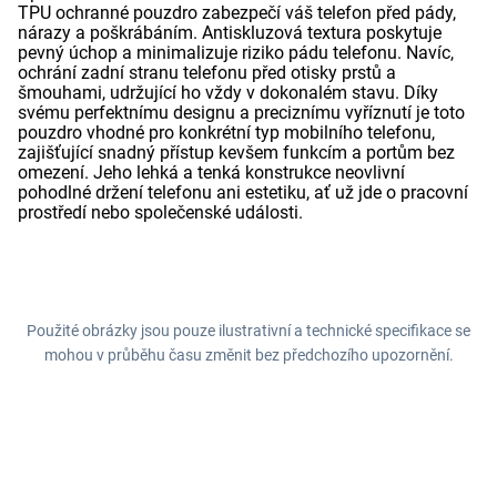
TPU ochranné pouzdro zabezpečí váš telefon před pády,
nárazy a poškrábáním. Antiskluzová textura poskytuje
pevný úchop a minimalizuje riziko pádu telefonu. Navíc,
ochrání zadní stranu telefonu před otisky prstů a
šmouhami, udržující ho vždy v dokonalém stavu. Díky
svému perfektnímu designu a preciznímu vyříznutí je toto
pouzdro vhodné pro konkrétní typ mobilního telefonu,
zajišťující snadný přístup kevšem funkcím a portům bez
omezení. Jeho lehká a tenká konstrukce neovlivní
pohodlné držení telefonu ani estetiku, ať už jde o pracovní
prostředí nebo společenské události.
Použité obrázky jsou pouze ilustrativní a technické specifikace se
mohou v průběhu času změnit bez předchozího upozornění.