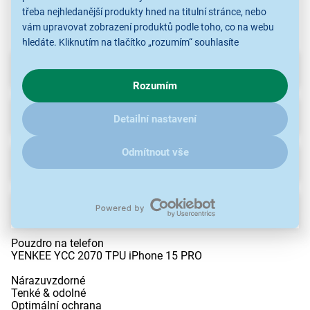
třeba nejhledanější produkty hned na titulní stránce, nebo
vám upravovat zobrazení produktů podle toho, co na webu
hledáte. Kliknutím na tlačítko „rozumím“ souhlasíte
s využíváním cookies pro analytické účely a předáním údajů o
Parametry
chování na webu pro zobrazení cílených reklam. Pokud vás
Rozumím
zajímají detaily, jak u nás s cookies a dalšími údaji pracujeme,
klikněte
sem
.
Recenze
Detailní nastavení
Odmítnout vše
Ke stažení
Popis
Pouzdro na telefon
YENKEE YCC 2070 TPU iPhone 15 PRO
Nárazuvzdorné
Tenké & odolné
Optimální ochrana