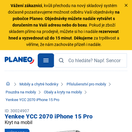
Vážení zákazníci
, kvůli přechodu na nový skladový systém
dočasně pozastavujeme možnost odběru Vaší objednávky
na
pobočce Planeo
.
Objednávky
můžete nadále vytvářet s
doručením na Vaši adresu nebo do boxu
. Pokud je zboží
skladem přímo na prodejně, můžete si ho i nadále
rezervovat
hned a vyzvednout už do 15 minut
.
Děkujeme
za trpělivost a
věříme, že nám zachováte přízeň i nadále.
Mobily a chytré hodinky
Příslušenství pro mobily
Pouzdra na mobily
Obaly a kryty na mobily
Yenkee YCC 2070 iPhone 15 Pro
ID: 30024907
Yenkee YCC 2070 iPhone 15 Pro
Kryt na mobil