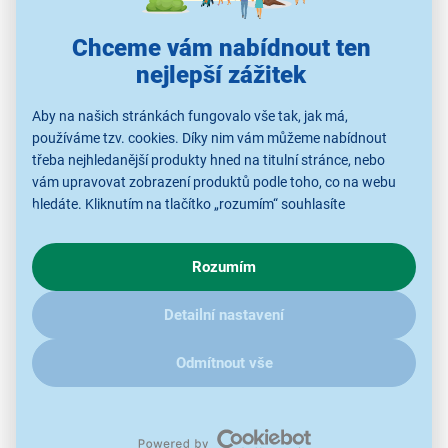
Chceme vám nabídnout ten
Set nabíječky a USB-C VOLT Yenkee YAC
nejlepší zážitek
G35BK
Aby na našich stránkách fungovalo vše tak, jak má,
set nabíječky 35 W a kabelu USB-C
používáme tzv. cookies. Díky nim vám můžeme nabídnout
technologie GaN (Gallium Nitride)
třeba nejhledanější produkty hned na titulní stránce, nebo
rychlé a univerzální nabíjení zařízení
vám upravovat zobrazení produktů podle toho, co na webu
výstup USB-C (Power Delivery 3.0)
hledáte. Kliknutím na tlačítko „rozumím“ souhlasíte
kompatibilní s iOS i Android
s využíváním cookies pro analytické účely a předáním údajů o
ochrana inteligentním čipem proti přepětí
chování na webu pro zobrazení cílených reklam. Pokud vás
Rozumím
zajímají detaily, jak u nás s cookies a dalšími údaji pracujeme,
cestovní rozměry
klikněte
sem
.
Detailní nastavení
Odmítnout vše