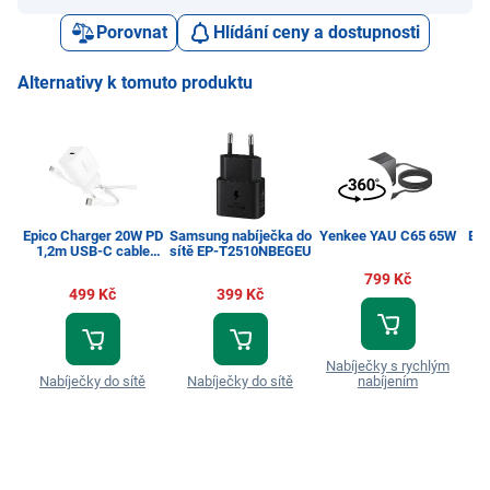
Porovnat
Hlídání ceny a dostupnosti
Alternativy k tomuto produktu
Epico Charger 20W PD
Samsung nabíječka do
Yenkee YAU C65 65W
Bas
1,2m USB-C cable
sítě EP-T2510NBEGEU
white EPICO
799 Kč
499 Kč
399 Kč
Nabíječky s rychlým
Nabíječky do sítě
Nabíječky do sítě
nabíjením
Na