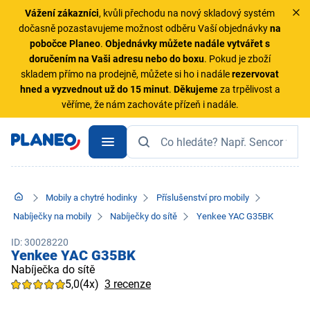
Vážení zákazníci
, kvůli přechodu na nový skladový systém
dočasně pozastavujeme možnost odběru Vaší objednávky
na
pobočce Planeo
.
Objednávky
můžete nadále vytvářet s
doručením na Vaši adresu nebo do boxu
. Pokud je zboží
skladem přímo na prodejně, můžete si ho i nadále
rezervovat
hned a vyzvednout už do 15 minut
.
Děkujeme
za trpělivost a
věříme, že nám zachováte přízeň i nadále.
Mobily a chytré hodinky
Příslušenství pro mobily
Nabíječky na mobily
Nabíječky do sítě
Yenkee YAC G35BK
ID: 30028220
Yenkee YAC G35BK
Nabíječka do sítě
5,0
(4x)
3 recenze