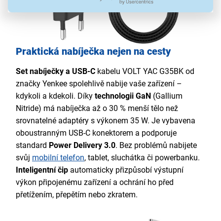
Praktická nabíječka nejen na cesty
Set nabíječky a USB-C
kabelu VOLT YAC G35BK od
značky Yenkee spolehlivě nabije vaše zařízení –
kdykoli a kdekoli. Díky
technologii
GaN
(Gallium
Nitride) má nabíječka až o 30 % menší tělo než
srovnatelné adaptéry s výkonem 35 W. Je vybavena
oboustranným USB-C konektorem a podporuje
standard
Power Delivery 3.0
. Bez problémů nabijete
svůj
mobilní telefon
, tablet, sluchátka či powerbanku.
Inteligentní čip
automaticky přizpůsobí výstupní
výkon připojenému zařízení a ochrání ho před
přetížením, přepětím nebo zkratem.