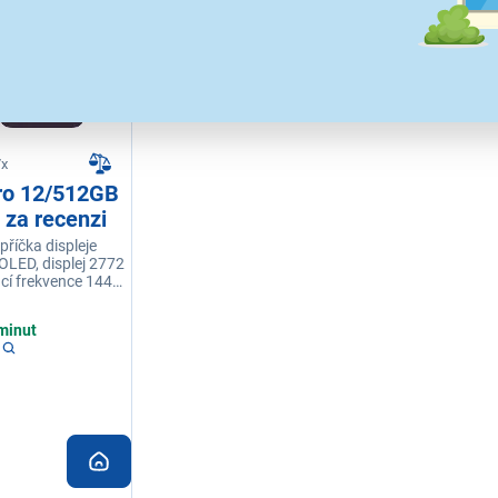
7x
ro 12/512GB
 za recenzi
příčka displeje
-OLED, displej 2772
cí frekvence 144
u MediaTek
erační paměť 12
minut
12 GB, barva