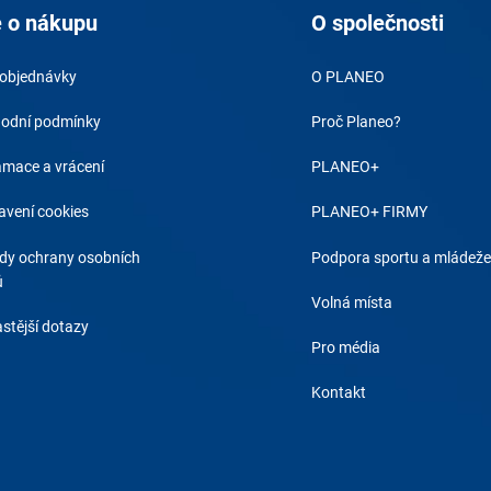
 o nákupu
O společnosti
 objednávky
O PLANEO
odní podmínky
Proč Planeo?
amace a vrácení
PLANEO+
avení cookies
PLANEO+ FIRMY
dy ochrany osobních
Podpora sportu a mládeže
ů
Volná místa
stější dotazy
Pro média
Kontakt