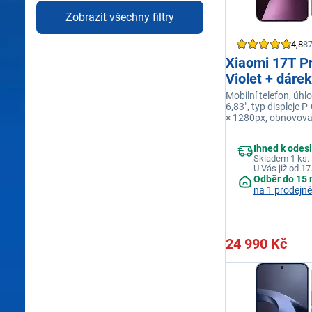
Zobrazit všechny filtry
4,8
8
Xiaomi 17T P
Violet + dárek
Mobilní telefon, úhlo
6,83", typ displeje P
× 1280px, obnovova
Hz, model procesor
Dimensity 9500, op
Ihned k odes
GB, interní paměť 1
Skladem 1 ks.
fialová
U Vás již od 17
Odběr do 15 
na 1 prodejně
24 990 Kč