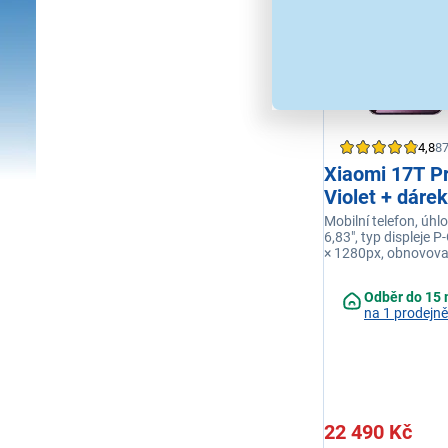
4,8
8
Xiaomi 17T P
Violet + dárek
Mobilní telefon, úhlo
6,83", typ displeje P
× 1280px, obnovova
Hz, model procesor
Dimensity 9500, op
Odběr do 15 
GB, interní paměť 5
na 1 prodejně
fialová
22 490 Kč