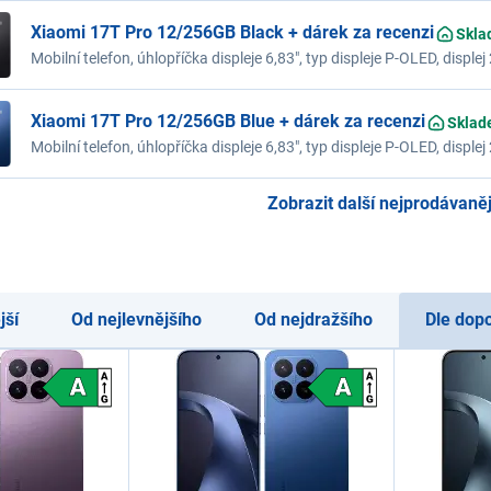
512 GB, barva modrá
Xiaomi 17T Pro 12/256GB Black + dárek za recenzi
Skla
Mobilní telefon, úhlopříčka displeje 6,83", typ displeje P-OLED, displ
frekvence 144 Hz, model procesoru MediaTek Dimensity 9500, opera
256 GB, barva černá
Xiaomi 17T Pro 12/256GB Blue + dárek za recenzi
Sklad
Mobilní telefon, úhlopříčka displeje 6,83", typ displeje P-OLED, displ
frekvence 144 Hz, model procesoru MediaTek Dimensity 9500, opera
256 GB, barva modrá
Zobrazit další nejprodávanějš
jší
Od nejlevnějšího
Od nejdražšího
Dle dop