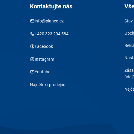
Kontaktujte nás
Vše
info@planeo.cz
Stav
Obch
+420 323 204 584
Rekl
Facebook
Nast
Instagram
Zása
Youtube
údaj
Najděte si prodejnu
Nejča