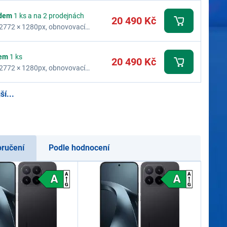
dem
1 ks a na 2 prodejnách
20 490 Kč
ej 2772 × 1280px, obnovovací
ční paměť 12 GB, interní paměť
em
1 ks
20 490 Kč
ej 2772 × 1280px, obnovovací
ční paměť 12 GB, interní paměť
í...
oručení
Podle hodnocení