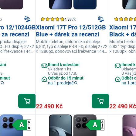
7x
4,8
87x
ro 12/1024GB
Xiaomi 17T Pro 12/512GB
Xiaomi 1
 za recenzi
Blue + dárek za recenzi
Black + d
příčka displeje
Mobilní telefon, úhlopříčka displeje
Mobilní telefon
-OLED, displej 2772
6,83", typ displeje P-OLED, displej 2772
6,83", typ dis
cí frekvence 144
× 1280px, obnovovací frekvence 144
× 1280px, obn
u MediaTek
Hz, model procesoru MediaTek
Hz, model pro
erační paměť 12
Dimensity 9500, operační paměť 12
Dimensity 950
lání
Ihned k odeslání
Ihned k
024 GB, barva
GB, interní paměť 512 GB, barva modrá
GB, interní p
Skladem 1 ks.
Skladem
.8.
U Vás již od 17.8.
U Vás již
minut
Odběr do 15 minut
Odběr 
na 1 prodejně
na 1 pr
22 490 Kč
22 490 Kč