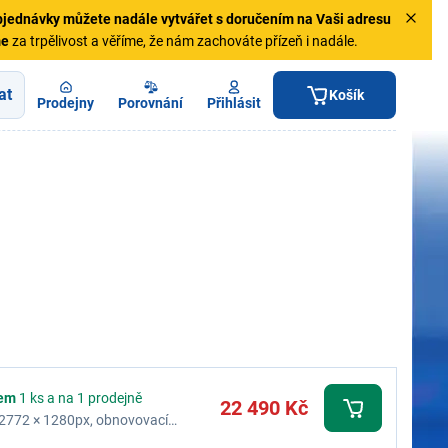
jednávky
můžete nadále vytvářet s doručením na Vaši adresu
me
za trpělivost a věříme, že nám zachováte přízeň i nadále.
at
Košík
Prodejny
Porovnání
Přihlásit
em
1 ks a na 1 prodejně
22 490 Kč
ej 2772 × 1280px, obnovovací
ční paměť 12 GB, interní paměť