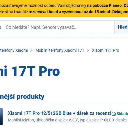
ě pozastavujeme možnost odběru Vaší objednávky
na pobočce Planeo
.
Ob
te si ho i nadále
rezervovat hned a vyzvednout už do 15 minut
.
Děkuje
Hled
 telefony Xiaomi
Mobilní telefony Xiaomi 17T
Xiaomi 17T Pro
i 17T Pro
nější produkty
Xiaomi 17T Pro 12/512GB Blue + dárek za recenzi
Sklad
Mobilní telefon, úhlopříčka displeje 6,83", typ displeje P-OLED, displ
frekvence 144 Hz, model procesoru MediaTek Dimensity 9500, opera