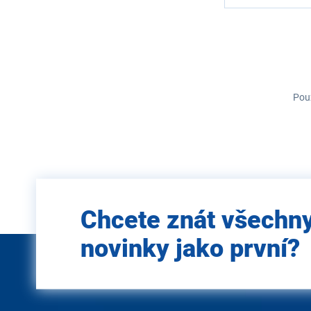
Použ
Zadejte
Chcete znát všechn
e-mail
novinky jako první?