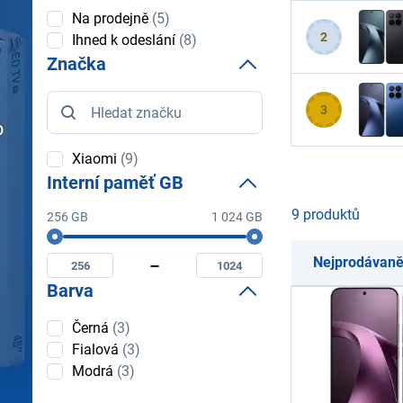
Dostupnost
Na prodejně
(5)
2
Ihned k odeslání
(8)
Značka
Značka
3
Xiaomi
(9)
Interní paměť GB
9 produktů
256 GB
1 024 GB
Interní
Minimální
Maximální
paměť
interní
interní
Nejprodávaně
GB
paměť
paměť
Barva
gb
gb
Barva
Černá
(3)
Fialová
(3)
Modrá
(3)