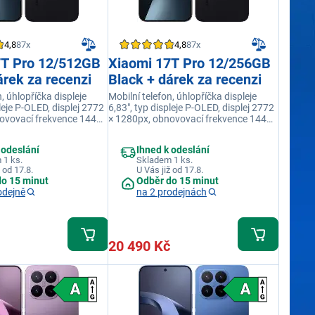
4,8
87x
4,8
87x
7T Pro 12/512GB
Xiaomi 17T Pro 12/256GB
árek za recenzi
Black + dárek za recenzi
, úhlopříčka displeje
Mobilní telefon, úhlopříčka displeje
pleje P-OLED, displej 2772
6,83", typ displeje P-OLED, displej 2772
ovovací frekvence 144
× 1280px, obnovovací frekvence 144
cesoru MediaTek
Hz, model procesoru MediaTek
0, operační paměť 12
Dimensity 9500, operační paměť 12
 odeslání
Ihned k odeslání
aměť 512 GB, barva černá
GB, interní paměť 256 GB, barva černá
 1 ks.
Skladem 1 ks.
 od 17.8.
U Vás již od 17.8.
do 15 minut
Odběr do 15 minut
odejně
na 2 prodejnách
20 490 Kč