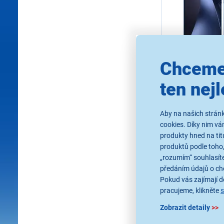
4,8
8
Chceme
Xiaomi 17T P
ten nejl
Blue + dárek 
Mobilní telefon, úhlo
6,83", typ displeje P
Aby na našich stránk
× 1280px, obnovova
Hz, model procesor
cookies. Díky nim v
Dimensity 9500, op
produkty hned na tit
Ihned k odes
GB, interní paměť 1
Skladem 1 ks.
modrá
produktů podle toho,
U Vás již od 17
„rozumím“ souhlasíte
předáním údajů o ch
Pokud vás zajímají de
24 990 Kč
pracujeme, klikněte
Zobrazit detaily
>>