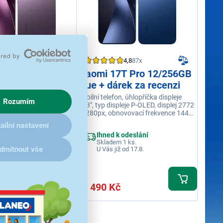
4,8
87x
4,8
87x
7T Pro 12/256GB
Xiaomi 17T Pro 12/256GB
árek za recenzi
Blue + dárek za recenzi
, úhlopříčka displeje
Mobilní telefon, úhlopříčka displeje
Rozumím
pleje P-OLED, displej 2772
6,83", typ displeje P-OLED, displej 2772
ovovací frekvence 144
× 1280px, obnovovací frekvence 144
cesoru MediaTek
Hz, model procesoru MediaTek
ailní nastavení
0, operační paměť 12
Dimensity 9500, operační paměť 12
 odeslání
Ihned k odeslání
aměť 256 GB, barva
GB, interní paměť 256 GB, barva modrá
 1 ks.
Skladem 1 ks.
dmítnout vše
 od 17.8.
U Vás již od 17.8.
20 490 Kč