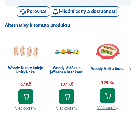
Porovnat
Hlídání ceny a dostupnosti
Alternativy k tomuto produktu
Woody Kulaté koleje
Woody Vláček s
Woody Velká točna
Woo
krátké 4ks
ježkem a hračkami
199 Kč
67 Kč
187 Kč
Vláčkodráhy
Vláčkodráhy
Vláčkodráhy