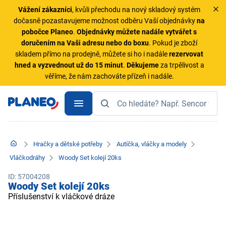
Vážení zákazníci
, kvůli přechodu na nový skladový systém
dočasně pozastavujeme možnost odběru Vaší objednávky
na
pobočce Planeo
.
Objednávky
můžete nadále vytvářet s
doručením na Vaši adresu nebo do boxu
. Pokud je zboží
skladem přímo na prodejně, můžete si ho i nadále
rezervovat
hned a vyzvednout už do 15 minut
.
Děkujeme
za trpělivost a
věříme, že nám zachováte přízeň i nadále.
Hračky a dětské potřeby
Autíčka, vláčky a modely
Vláčkodráhy
Woody Set kolejí 20ks
ID: 57004208
Woody Set kolejí 20ks
Příslušenství k vláčkové dráze