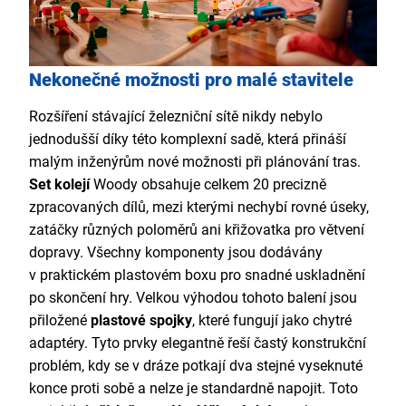
Nekonečné možnosti pro malé stavitele
Rozšíření stávající železniční sítě nikdy nebylo
jednodušší díky této komplexní sadě, která přináší
malým inženýrům nové možnosti při plánování tras.
Set kolejí
Woody obsahuje celkem 20 precizně
zpracovaných dílů, mezi kterými nechybí rovné úseky,
zatáčky různých poloměrů ani křižovatka pro větvení
dopravy. Všechny komponenty jsou dodávány
v praktickém plastovém boxu pro snadné uskladnění
po skončení hry. Velkou výhodou tohoto balení jsou
přiložené
plastové spojky
, které fungují jako chytré
adaptéry. Tyto prvky elegantně řeší častý konstrukční
problém, kdy se v dráze potkají dva stejné vyseknuté
konce proti sobě a nelze je standardně napojit. Toto