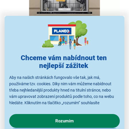
Vestavná myčka nádobí Whirlpool
Chceme vám nabídnout ten
WH8IA15AM6L0
nejlepší zážitek
kapacita 15 sad nádobí
Aby na našich stránkách fungovalo vše tak, jak má,
třída energetické účinnosti A
používáme tzv. cookies. Díky nim vám můžeme nabídnout
technologie 6. SMYSL
třeba nejhledanější produkty hned na titulní stránce, nebo
vám upravovat zobrazení produktů podle toho, co na webu
zásuvka SpaceClean s vodními tryskami
hledáte. Kliknutím na tlačítko „rozumím“ souhlasíte
technologie PowerClean Pro
s využíváním cookies pro analytické účely a předáním údajů o
automatické otevírání dvířek
chování na webu pro zobrazení cílených reklam. Pokud vás
10 programů
Rozumím
zajímají detaily, jak u nás s cookies a dalšími údaji pracujeme,
klikněte
sem
.