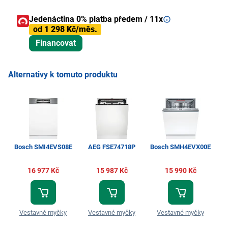
Jedenáctina 0% platba předem / 11x
od
1 298 Kč/měs.
Financovat
Alternativy k tomuto produktu
Bosch SMI4EVS08E
AEG FSE74718P
Bosch SMH4EVX00E
Hi
16 977 Kč
15 987 Kč
15 990 Kč
Vestavné myčky
Vestavné myčky
Vestavné myčky