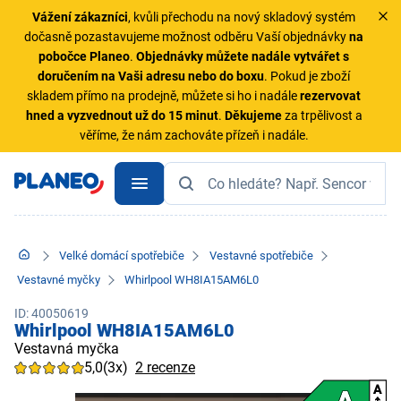
Vážení zákazníci
, kvůli přechodu na nový skladový systém
dočasně pozastavujeme možnost odběru Vaší objednávky
na
pobočce Planeo
.
Objednávky
můžete nadále vytvářet s
doručením na Vaši adresu nebo do boxu
. Pokud je zboží
skladem přímo na prodejně, můžete si ho i nadále
rezervovat
hned a vyzvednout už do 15 minut
.
Děkujeme
za trpělivost a
věříme, že nám zachováte přízeň i nadále.
Velké domácí spotřebiče
Vestavné spotřebiče
Vestavné myčky
Whirlpool WH8IA15AM6L0
ID: 40050619
Whirlpool WH8IA15AM6L0
Vestavná myčka
5,0
(3x)
2 recenze