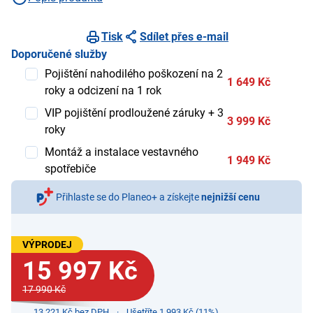
Tisk
Sdílet přes e-mail
Doporučené služby
Pojištění nahodilého poškození na 2
1 649 Kč
roky a odcizení na 1 rok
VIP pojištění prodloužené záruky + 3
3 999 Kč
roky
Montáž a instalace vestavného
1 949 Kč
spotřebiče
Přihlaste se do Planeo+ a získejte
nejnižší cenu
VÝPRODEJ
15 997 Kč
17 990 Kč
13 221 Kč bez DPH
Ušetříte 1 993 Kč (11%)