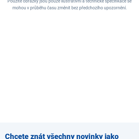
Použité obrázky jsou pouze ilustrativní a technické specifikace se
mohou v průběhu času změnit bez předchozího upozornění.
Zadejte
Chcete znát všechny novinky jako