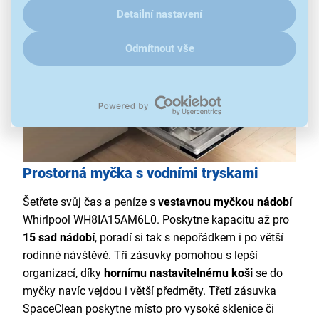
Detailní nastavení
Odmítnout vše
Prostorná myčka s vodními tryskami
Šetřete svůj čas a peníze s
vestavnou myčkou nádobí
Whirlpool WH8IA15AM6L0. Poskytne kapacitu až pro
15 sad nádobí
, poradí si tak s nepořádkem i po větší
rodinné návštěvě. Tři zásuvky pomohou s lepší
organizací, díky
hornímu nastavitelnému koši
se do
myčky navíc vejdou i větší předměty. Třetí zásuvka
SpaceClean poskytne místo pro vysoké sklenice či