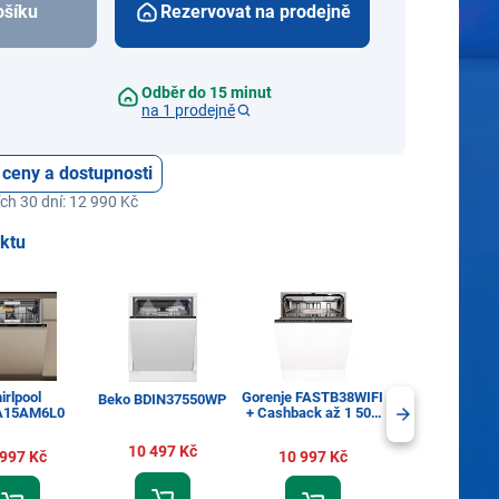
ošíku
Rezervovat na prodejně
Odběr do 15 minut
na 1 prodejně
 ceny a dostupnosti
ch 30 dní: 12 990 Kč
uktu
irlpool
Gorenje FASTB38WIFI
Beko BDIN37550WP
Gorenje GI673
A15AM6L0
+ Cashback až 1 500
Kč
10 497 Kč
14 397 Kč
 997 Kč
10 997 Kč