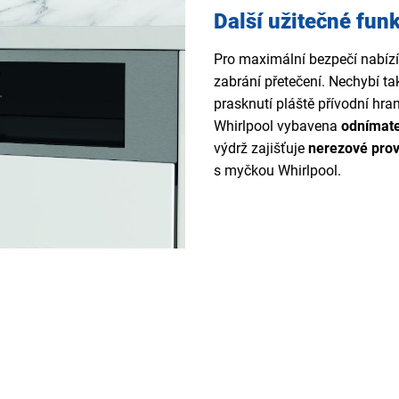
Další užitečné fun
Pro maximální bezpečí nabíz
zabrání přetečení. Nechybí t
prasknutí pláště přívodní hran
Whirlpool vybavena
odnímate
výdrž zajišťuje
nerezové prov
s myčkou Whirlpool.