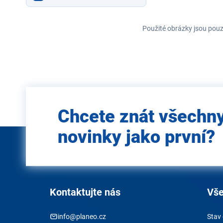
Použité obrázky jsou pouz
Zadejte
Chcete znát všechn
e-mail
novinky jako první?
Kontaktujte nás
Vše
info@planeo.cz
Stav