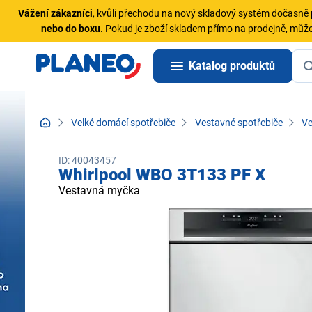
Vážení zákazníci
, kvůli přechodu na nový skladový systém dočasn
nebo do boxu
. Pokud je zboží skladem přímo na prodejně, může
Katalog produktů
Velké domácí spotřebiče
Vestavné spotřebiče
Ve
ID: 40043457
Whirlpool WBO 3T133 PF X
Vestavná myčka