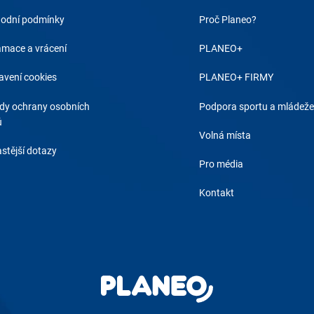
odní podmínky
Proč Planeo?
amace a vrácení
PLANEO+
avení cookies
PLANEO+ FIRMY
dy ochrany osobních
Podpora sportu a mládeže
ů
Volná místa
stější dotazy
Pro média
Kontakt