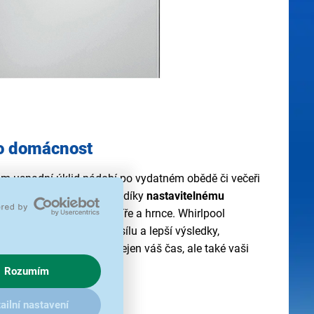
 o domácnost
m usnadní úklid nádobí po vydatném obědě či večeři
acitu až 14 sad nádobí
a díky
nastavitelnému
organizovat veškeré talíře a hrnce. Whirlpool
 tryskami
pro ještě větší sílu a lepší výsledky,
í úsporu energie a šetří nejen váš čas, ale také vaši
Rozumím
ailní nastavení