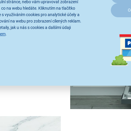
ulní stránce, nebo vám upravovat zobrazení
 co na webu hledáte. Kliknutím na tlačítko
O
 s využíváním cookies pro analytické účely a
ování na webu pro zobrazení cílených reklam.
taily, jak u nás s cookies a dalšími údaji
ky
sem
.
myčka Whirlpool spolu
ě a uzpůsobí konfiguraci pro
ultizone
funkci
umývat i
alDry systém
automatického
í
. Whirlpool disponuje také