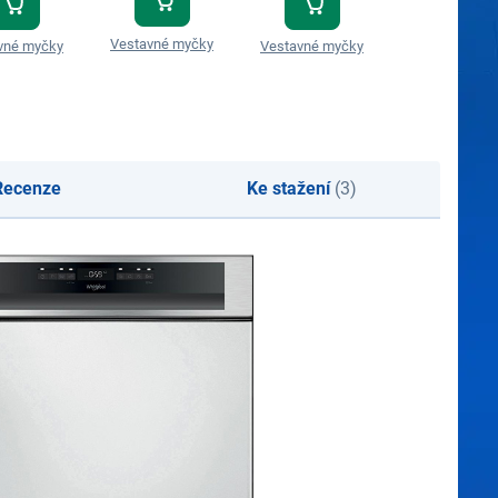
Vestavné myčky
Vestavné my
vné myčky
Vestavné myčky
Recenze
Ke stažení
(3)