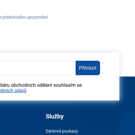
ez předchozího upozornění.
Přihlásit
dběru obchodních sdělení souhlasím se
obních údajů
Služby
Dárkové poukazy