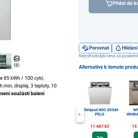
Přidat do k
Porovnat
Hlídání
Nejvýhodnější cena za poslední
(6)
Alternativy k tomuto prod
e 85 kWh / 100 cykl,
:min, displej, 3 teploty, 10
 není součástí balení
Whirlpool WIO 3O540
Wh
PELG
WH8I
11 487 Kč
15