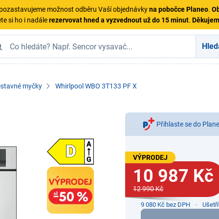
ě pozastavujeme možnost odběru Vaší objednávky
na pobočce Planeo
.
Ob
te si ho i nadále
rezervovat hned a vyzvednout už do 15 minut
.
Děkuje
Hled
stavné myčky
Whirlpool WBO 3T133 PF X
Přihlaste se do Plan
VÝPRODEJ
10 987 Kč
12 990 Kč
9 080 Kč bez DPH
Ušetř