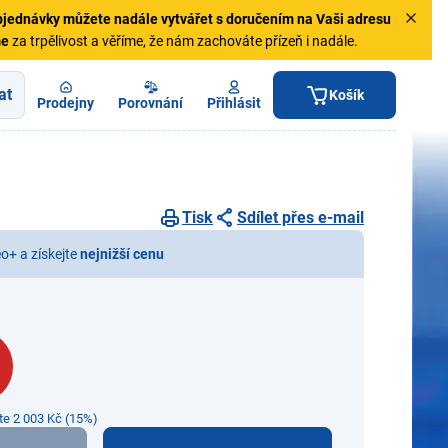
jednávky
můžete nadále vytvářet s doručením na Vaši adresu
me
za trpělivost a věříme, že nám zachováte přízeň i nadále.
at
Košík
Prodejny
Porovnání
Přihlásit
Tisk
Sdílet přes e-mail
eo+ a získejte
nejnižší cenu
íte 2 003 Kč (15%)