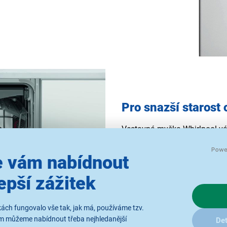
Pro snazší starost
Vestavná myčka Whirlpool vá
s celou rodinou. Nabídne
kap
vrchnímu koši
můžete snadno 
 vám nabídnout
disponuje
ještě výkonnějšími
epší zážitek
energetická třída D
pak zajist
peněženku.
ách fungovalo vše tak, jak má, používáme tzv.
ám můžeme nabídnout třeba nejhledanější
Det