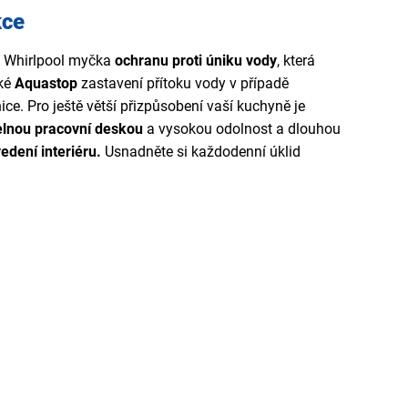
kce
í Whirlpool myčka
ochranu proti úniku vody
, která
aké
Aquastop
zastavení přítoku vody v případě
ice. Pro ještě větší přizpůsobení vaší kuchyně je
lnou pracovní deskou
a vysokou odolnost a dlouhou
edení interiéru.
Usnadněte si každodenní úklid