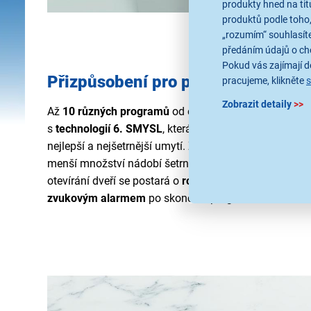
produkty hned na tit
produktů podle toho,
„rozumím“ souhlasíte
předáním údajů o ch
Pokud vás zajímají de
Přizpůsobení pro perfektní výsled
pracujeme, klikněte
Zobrazit detaily
>>
Až
10 různých programů
od eco po intenzivní nabízí 
s
technologií 6. SMYSL
, která detekuje velikost nápln
nejlepší a nejšetrnější umytí. Zároveň umožňuje díky
M
menší množství nádobí šetrnějším způsobem a
Natur
otevírání dveří se postará o
rovnoměrné sušení nádob
zvukovým alarmem
po skončení programu.