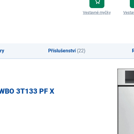
Vestavné myčky
Vesta
ry
Příslušenství
(22)
 WBO 3T133 PF X