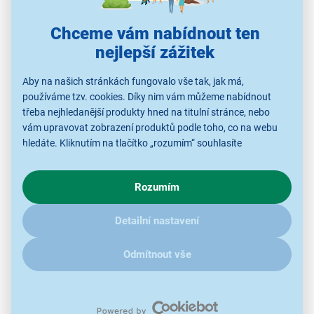
Chceme vám nabídnout ten
nejlepší zážitek
Aby na našich stránkách fungovalo vše tak, jak má,
používáme tzv. cookies. Díky nim vám můžeme nabídnout
třeba nejhledanější produkty hned na titulní stránce, nebo
vám upravovat zobrazení produktů podle toho, co na webu
hledáte. Kliknutím na tlačítko „rozumím“ souhlasíte
Podpis bez papíru
s využíváním cookies pro analytické účely a předáním údajů o
chování na webu pro zobrazení cílených reklam. Pokud vás
Rozumím
Grafický tablet
Wacom Signature Set STU-540 & sign
zajímají detaily, jak u nás s cookies a dalšími údaji pracujeme,
klikněte
sem
.
pro PDF je pokročilé řešení pro bezpečné a efektivní
Detailní nastavení
elektronické podepisování dokumentů ve firmách,
úřadech i zákaznických centrech. Je navržen pro
Odmítnout vše
organizace, které využívají ruční digitální podpisy
a chtějí zrychlit práci s dokumenty bez nutnosti jejich
tisku. Součástí balíčku je také software
sign pro PDF
– dokumenty PDF lze podepisovat elektronicky