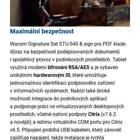
Maximální bezpečnost
Wacom Signature Set STU-540 & sign pro PDF klade
důraz na bezpečnost podepisovaných dokumentů
i spolehlivý provoz v podnikových prostředích. Tablet
využívá moderní
šifrování RSA/AES
a je vybaven
unikátním
hardwarovým ID
, které umožňuje
jednoznačnou identifikaci podpisového zařízení
v informačních systémech. Nabízí také široké
možnosti integrace do podnikových aplikací
a podporuje práci ve virtualizovaných desktopových
prostředích, včetně nativní podpory
Citrix
(v7.6.3
a novější) a režimu virtuálního COM portu pro Citrix
v6.5. Připojení probíhá USB kabelem, který zároveň
zajišťuje napájení, takže instalace je rychlá