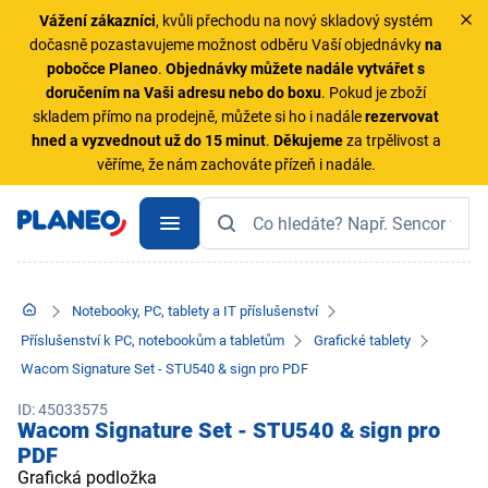
Vážení zákazníci
, kvůli přechodu na nový skladový systém
dočasně pozastavujeme možnost odběru Vaší objednávky
na
pobočce Planeo
.
Objednávky
můžete nadále vytvářet s
doručením na Vaši adresu nebo do boxu
. Pokud je zboží
skladem přímo na prodejně, můžete si ho i nadále
rezervovat
hned a vyzvednout už do 15 minut
.
Děkujeme
za trpělivost a
věříme, že nám zachováte přízeň i nadále.
Notebooky, PC, tablety a IT příslušenství
Příslušenství k PC, notebookům a tabletům
Grafické tablety
Wacom Signature Set - STU540 & sign pro PDF
ID: 45033575
Wacom Signature Set - STU540 & sign pro
PDF
Grafická podložka