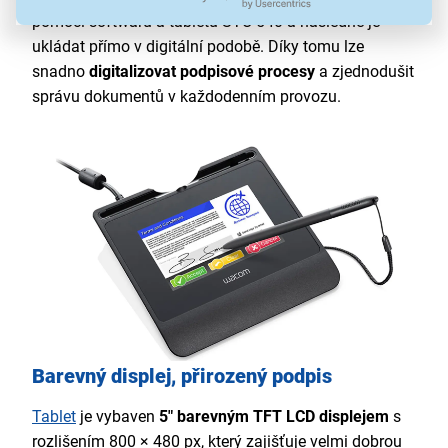
pomocí softwaru a tabletu STU-540 a následně je
ukládat přímo v digitální podobě. Díky tomu lze
snadno
digitalizovat podpisové procesy
a zjednodušit
správu dokumentů v každodenním provozu.
Barevný displej, přirozený podpis
Tablet
je vybaven
5" barevným TFT LCD displejem
s
rozlišením 800 × 480 px, který zajišťuje velmi dobrou