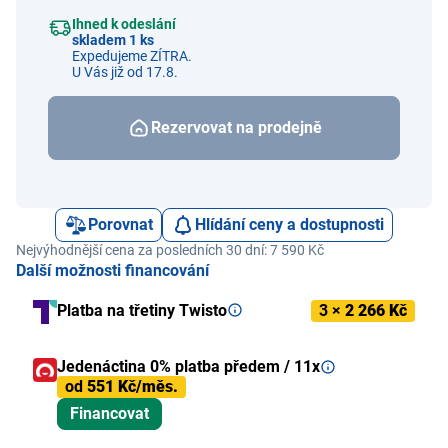
Ihned k odeslání
skladem 1 ks
Expedujeme ZÍTRA.
U Vás již od 17.8.
Rezervovat na prodejně
Porovnat
Hlídání ceny a dostupnosti
Nejvýhodnější cena za posledních 30 dní: 7 590 Kč
Další možnosti financování
Platba na třetiny Twisto
3 ×
2 266 Kč
Jedenáctina 0% platba předem / 11x
od
551 Kč/měs.
Financovat