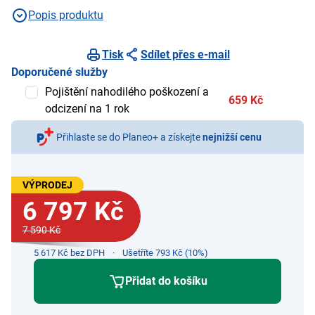
Popis produktu
Tisk
Sdílet přes e-mail
Doporučené služby
Pojištění nahodilého poškození a
659 Kč
odcizení na 1 rok
Přihlaste se do Planeo+ a získejte
nejnižší cenu
VÝPRODEJ
6 797 Kč
7 590 Kč
5 617 Kč bez DPH
Ušetříte 793 Kč (10%)
Přidat do košíku