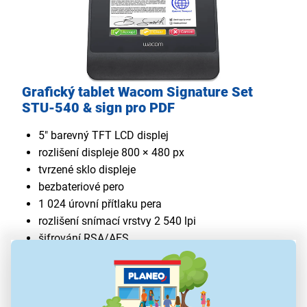
Grafický tablet Wacom Signature Set
STU-540 & sign pro PDF
5" barevný TFT LCD displej
rozlišení displeje 800 × 480 px
tvrzené sklo displeje
bezbateriové pero
1 024 úrovní přítlaku pera
rozlišení snímací vrstvy 2 540 lpi
šifrování RSA/AES
USB připojení a napájení
rozměry 163 × 157 mm