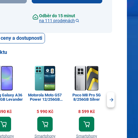
Odběr do 15 minut
na 111 prodejnách
 ceny a dostupnosti
uktu
 Galaxy A36
Motorola Moto G57
Poco M8 Pro 5G
Realme 14 Pro
8GB Levander
Power 12/256GB
8/256GB Silver
8/256GB Pearl 
PANTONE Fluidity
(Blue)
490 Kč
5 990 Kč
8 599 Kč
7 990 Kč
rtphony
Smartphony
Smartphony
Smartphon