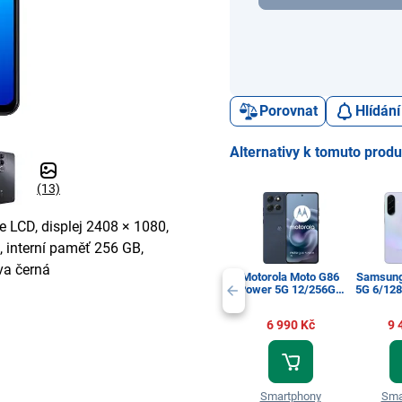
Porovnat
Hlídání
Alternativy k tomuto prod
(13)
je LCD, displej 2408 × 1080,
 interní paměť 256 GB,
va černá
Motorola Moto G86
Samsung
Power 5G 12/256GB
5G 6/12
PANTONE Spellbound
(Dark Blue)
6 990 Kč
9 
Smartphony
Sma