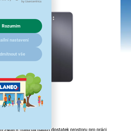
Rozumím
ailní nastavení
dmítnout vše
erfektní souhře
m 2408 × 1080 px nabízí dostatek prostoru pro práci