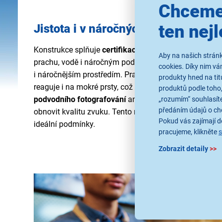
Chceme
ten nejl
Jistota i v náročných podmínkách
Konstrukce splňuje
certifikace IP68 a IP69
, což znam
Aby na našich stránk
prachu, vodě i náročným podmínkám. Telefon si porad
cookies. Díky nim v
i náročnějším prostředím. Praktické funkce posouvají p
produkty hned na tit
reaguje i na mokré prsty, což oceníte venku nebo u v
produktů podle toho,
podvodního fotografování
ani funkce odvodnění repr
„rozumím“ souhlasíte
předáním údajů o ch
obnovit kvalitu zvuku. Tento model je tedy připraven n
Pokud vás zajímají de
ideální podmínky.
pracujeme, klikněte
Zobrazit detaily
>>