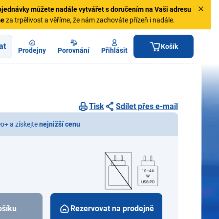
jednávky
můžete nadále vytvářet s doručením na Vaši adresu
me
za trpělivost a věříme, že nám zachováte přízeň i nadále.
at
Košík
Prodejny
Porovnání
Přihlásit
Tisk
Sdílet přes e-mail
eo+ a získejte
nejnižší cenu
10–44
W
USB-PD
ošíku
Rezervovat na prodejně