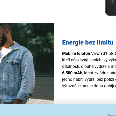
Energie bez limitů
Mobilní telefon
Vivo Y31 5G 6
kteří očekávají spolehlivý v
odolnosti, dlouhé výdrže a m
6 500 mAh
, která zvládne ná
jedno nabití vydrží bez potíží 
výrazně zkracuje dobu dobíjen