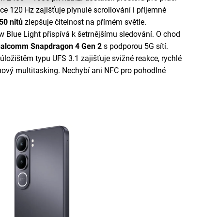
e 120 Hz zajišťuje plynulé scrollování i příjemné
050
nitů
zlepšuje čitelnost na přímém světle.
 Blue Light přispívá k šetrnějšímu sledování. O chod
alcomm Snapdragon 4 Gen 2
s podporou 5G sítí.
ožištěm typu UFS 3.1 zajišťuje svižné reakce, rychlé
émový multitasking. Nechybí ani NFC pro pohodlné