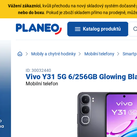
Vážení zákazníci
, kvůli přechodu na nový skladový systém dočasn
nebo do boxu
. Pokud je zboží skladem přímo na prodejně, může
Katalog produktů
Mobily a chytré hodinky
Mobilní telefony
Smartp
ID: 30032440
Vivo Y31 5G 6/256GB Glowing Bl
Mobilní telefon