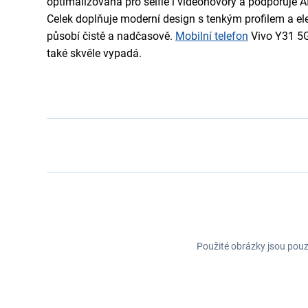
optimalizovaná pro selfie i videohovory a podporuje A
Celek doplňuje moderní design s tenkým profilem a e
působí čistě a nadčasově.
Mobilní telefon
Vivo Y31 5G 
také skvěle vypadá.
Použité obrázky jsou pouz