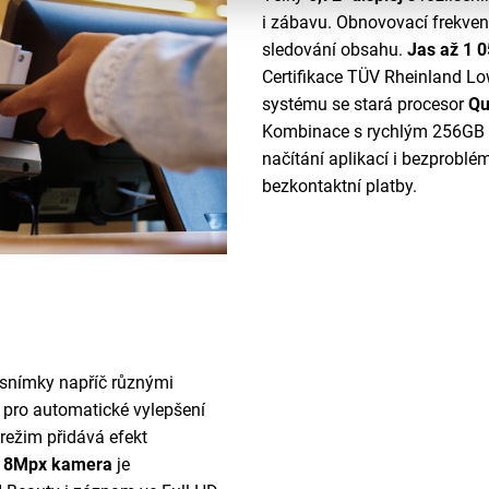
i zábavu. Obnovovací frekvenc
sledování obsahu.
Jas až 1 
Certifikace TÜV Rheinland Low
systému se stará procesor
Qu
Kombinace s rychlým 256GB úl
načítání aplikací i bezprobl
bezkontaktní platby.
é snímky napříč různými
e pro automatické vylepšení
 režim přidává efekt
í 8Mpx kamera
je