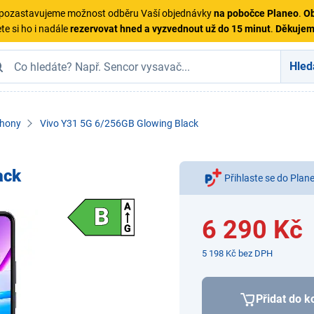
ě pozastavujeme možnost odběru Vaší objednávky
na pobočce Planeo
.
Ob
te si ho i nadále
rezervovat hned a vyzvednout už do 15 minut
.
Děkuje
Hled
hony
Vivo Y31 5G 6/256GB Glowing Black
ack
Přihlaste se do Plan
6 290 Kč
5 198 Kč bez DPH
Přidat do k