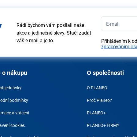
y
Rádi bychom vám posílali naše
akce a jedinečné slevy. Stačí zadat
váš e-mail a je to.
Přihlášením k o
zpracováním os
 o nákupu
O společnosti
 objednávky
O PLANEO
odní podmínky
Proč Planeo?
amace a vrácení
PLANEO+
avení cookies
PLANEO+ FIRMY