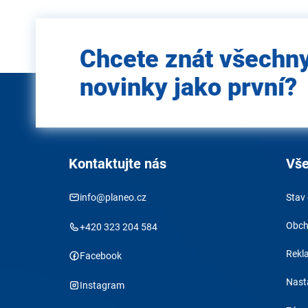
Zadejte
Chcete znát všechn
e-mail
novinky jako první?
Kontaktujte nás
Vše
info@planeo.cz
Stav
Obch
+420 323 204 584
Rekl
Facebook
Nast
Instagram