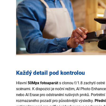
Každý detail pod kontrolou
Hlavní
50Mpx fotoaparát
s clonou f/1.8 zachytí ostr
scénami. K dispozici je noční režim, AI Photo Enhanc
nebo AI Erase pro odstranění rušivých prvků. Portrétní
rozmazaného pozadí pro působivější výsledky.
Předn