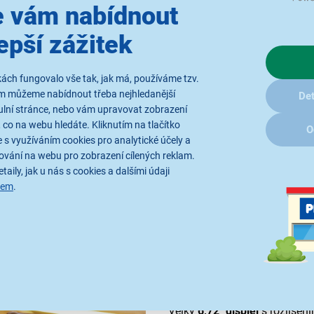
 vám nabídnout
epší zážitek
ená vysokou ochranu proti
ách fungovalo vše tak, jak má, používáme tzv.
í s deštěm, postříkáním
ám můžeme nabídnout třeba nejhledanější
Det
oužitelnost ještě dál. Displej
ulní stránce, nebo vám upravovat zobrazení
ody. Nechybí
podpora
 co na webu hledáte. Kliknutím na tlačítko
O
oduktoru, která pomáhá rychle
 s využíváním cookies pro analytické účely a
ování na webu pro zobrazení cílených reklam.
a reálné situace, nejen na
taily, jak u nás s cookies a dalšími údaji
sem
.
Displej i výkon v p
Velký
6,72" displej
s rozlišení