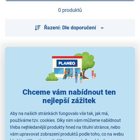
0 produktů
Řazení: Dle doporučení
Použité obrázky jsou pouze ilustrativní a technické specifikace se
mohou v průběhu času změnit bez předchozího upozornění.
Chceme vám nabídnout ten
nejlepší zážitek
Aby na našich stránkách fungovalo vše tak, jak má,
používáme tzv. cookies. Díky nim vám můžeme nabídnout
třeba nejhledanější produkty hned na titulní stránce, nebo
vám upravovat zobrazení produktů podle toho, co na webu