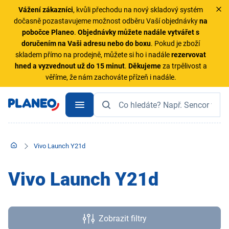
Vážení zákazníci
, kvůli přechodu na nový skladový systém
dočasně pozastavujeme možnost odběru Vaší objednávky
na
pobočce Planeo
.
Objednávky
můžete nadále vytvářet s
doručením na Vaši adresu nebo do boxu
. Pokud je zboží
skladem přímo na prodejně, můžete si ho i nadále
rezervovat
hned a vyzvednout už do 15 minut
.
Děkujeme
za trpělivost a
věříme, že nám zachováte přízeň i nadále.
Vivo Launch Y21d
Vivo Launch Y21d
Zobrazit filtry