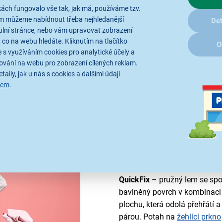
ách fungovalo vše tak, jak má, používáme tzv.
ám můžeme nabídnout třeba nejhledanější
Det
ulní stránce, nebo vám upravovat zobrazení
 co na webu hledáte. Kliknutím na tlačítko
O
 s využíváním cookies pro analytické účely a
ování na webu pro zobrazení cílených reklam.
taily, jak u nás s cookies a dalšími údaji
sem
.
Hygienické žehlen
Potah na žehlící prkno
Vileda
antibakteriální úprava
s chlor
zabraňuje vzniku zápachu běh
QuickFix
– pružný lem se spo
bavlněný povrch v kombinaci 
plochu, která odolá přehřátí a
párou. Potah na
žehlící prkno