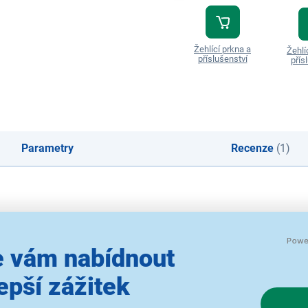
Žehlící prkna a
Žehlí
příslušenství
přís
Parametry
Recenze
(1)
a Fresh
 vám nabídnout
epší zážitek