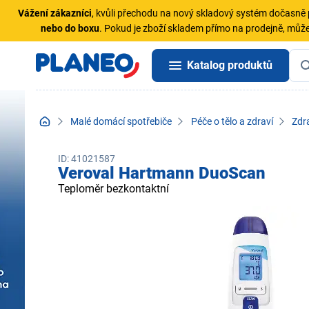
Vážení zákazníci
, kvůli přechodu na nový skladový systém dočasn
nebo do boxu
. Pokud je zboží skladem přímo na prodejně, může
Katalog produktů
Malé domácí spotřebiče
Péče o tělo a zdraví
Zdra
ID: 41021587
Veroval Hartmann DuoScan
Teploměr bezkontaktní