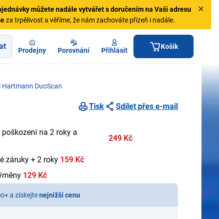
jednávky
můžete nadále vytvářet s doručením na Vaši adresu
me
za trpělivost a věříme, že nám zachováte přízeň i nadále.
at
Košík
Prodejny
Porovnání
Přihlásit
l Hartmann DuoScan
Tisk
Sdílet přes e-mail
 poškození na 2 roky a
249 Kč
é záruky + 2 roky
159 Kč
výměny
129 Kč
eo+ a získejte
nejnižší cenu