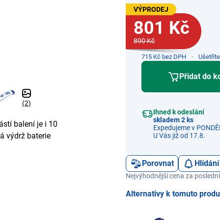
VÝPRODEJ
801 Kč
890 Kč
715 Kč bez DPH
Ušetřít
Přidat do k
(2)
Ihned k odeslání
skladem 2 ks
tí balení je i 10
Expedujeme v PONDĚL
á výdrž baterie
U Vás již od 17.8.
Porovnat
Hlídání
Nejvýhodnější cena za poslední
Alternativy k tomuto prod