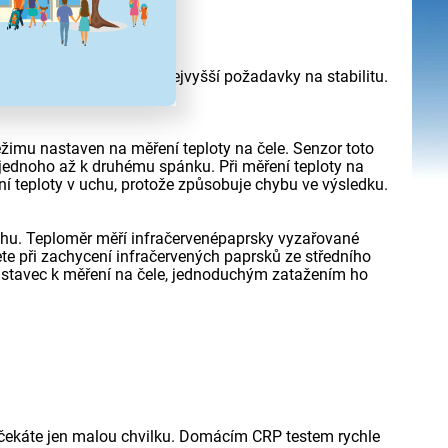
y zákazníků a splňuje nejvyšší požadavky na stabilitu.
režimu nastaven na měření teploty na čele. Senzor toto
d jednoho až k druhému spánku. Při měření teploty na
ní teploty v uchu, protože způsobuje chybu ve výsledku.
chu. Teploměr měří infračervenépaprsky vyzařované
e při zachycení infračervených paprsků ze středního
ástavec k měření na čele, jednoduchým zatažením ho
 čekáte jen malou chvilku. Domácím CRP testem rychle