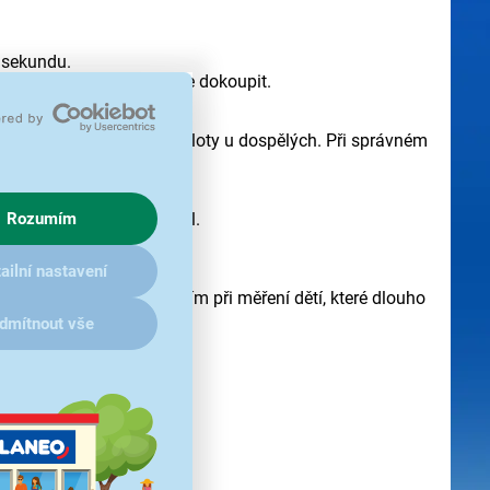
1 sekundu.
enických krytů a další lze dokoupit.
 tak použít i k měření teploty u dospělých. Při správném
Rozumím
r zvukový i optický signál.
ailní nastavení
Rychlost oceníte především při měření dětí, které dlouho
dmítnout vše