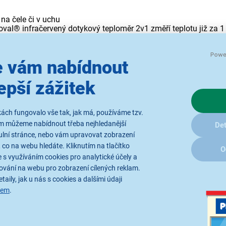
 na čele či v uchu
oval® infračervený dotykový teploměr 2v1 změří teplotu již za 
 vás, jaký způsob vám více vyhovuje. Součástí balení je i 10 hygi
10 výsledků měření.
 vám nabídnout
 se hodí k měření teploty u dětí od 6 měsíců, lze ho však stejně
 tělesné teploty.
epší zážitek
stisknete tlačítko. Při zahájení a ukončení měření vydá teplomě
ěříte i spícímu dítěti.
ách fungovalo vše tak, jak má, používáme tzv.
ám můžeme nabídnout třeba nejhledanější
Det
ulní stránce, nebo vám upravovat zobrazení
undy. Při měření v uchu se ho dokonce dozvíte již za 1 sekundu. 
 co na webu hledáte. Kliknutím na tlačítko
O
 s využíváním cookies pro analytické účely a
ování na webu pro zobrazení cílených reklam.
 na teploměr se vztahuje záruka 3 roky.
taily, jak u nás s cookies a dalšími údaji
sem
.
e