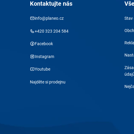
Kontaktujte nás
Vše
info@planeo.cz
Stav
Obch
+420 323 204 584
Rekl
Facebook
Nast
Instagram
Zása
Youtube
údaj
Najděte si prodejnu
Nejča