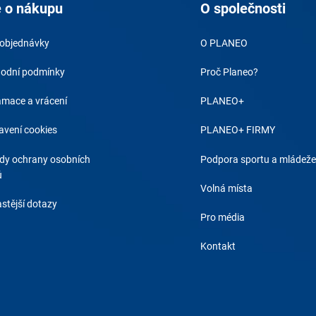
 o nákupu
O společnosti
 objednávky
O PLANEO
odní podmínky
Proč Planeo?
amace a vrácení
PLANEO+
avení cookies
PLANEO+ FIRMY
dy ochrany osobních
Podpora sportu a mládeže
ů
Volná místa
stější dotazy
Pro média
Kontakt