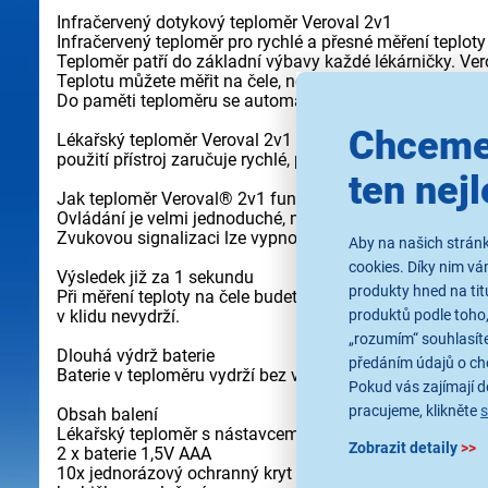
Infračervený dotykový teploměr Veroval 2v1
Infračervený teploměr pro rychlé a přesné měření teploty
Teploměr patří do základní výbavy každé lékárničky. Ver
Teplotu můžete měřit na čele, nebo v uchu. Záleží jen na
Do paměti teploměru se automaticky ukládá posledních 
Chceme
Lékařský teploměr Veroval 2v1 (Veroval DS 22) se výborně
použití přístroj zaručuje rychlé, přesné a pohodlné měření
ten nejl
Jak teploměr Veroval® 2v1 funguje?
Ovládání je velmi jednoduché, nastavíte způsob měření a 
Zvukovou signalizaci lze vypnout, takže teplotu snadnozm
Aby na našich stránk
cookies. Díky nim v
Výsledek již za 1 sekundu
produkty hned na tit
Při měření teploty na čele budete znát výsledek za 3 sek
produktů podle toho,
v klidu nevydrží.
„rozumím“ souhlasíte
Dlouhá výdrž baterie
předáním údajů o ch
Baterie v teploměru vydrží bez výměny až 1000 měření a
Pokud vás zajímají de
pracujeme, klikněte
Obsah balení
Lékařský teploměr s nástavcem na měření teploty na čel
Zobrazit detaily
>>
2 x baterie 1,5V AAA
10x jednorázový ochranný kryt