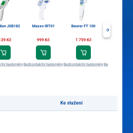
tion JXB182
Maxxo IRT01
Beurer FT 100
Rohnson A2
139 Kč
999 Kč
1 759 Kč
569 Kč
tní teploměry
Bezkontaktní teploměry
Bezkontaktní teploměry
Bezkontaktní tep
Ke stažení