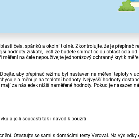
cování
 společnosti HARTMANN k zajištění kvality. Je zaměřen na potřeb
blasti čela, spánků a okolní tkáně. Zkontrolujte, že je přepínač 
jší hodnoty získáte, jestliže budete snímat celou oblast čela o
ři měření na čele nepoužívejte jednorázový ochranný kryt k měře
bejte, aby přepínač režimu byl nastaven na měření teploty v u
cuje a mění je na teplotní hodnoty. Nejvyšší hodnoty dostanet
í mají za následek nižší naměřené hodnoty. Pokud je nasazen n
ku a je-li součástí tak i návod k použití
nění. Otestujte se sami s domácími testy Veroval. Na výsledky