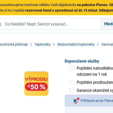
ě pozastavujeme možnost odběru Vaší objednávky
na pobočce Planeo
.
Ob
te si ho i nadále
rezervovat hned a vyzvednout už do 15 minut
.
Děkuje
Hled
votnické přístroje
Teploměry
Bezkontaktní teploměry
Verova
Doporučené služby
Pojištění nahodilého
odcizení na 1 rok
Pojištění prodloužen
Garance okamžité 
Přihlaste se do Plan