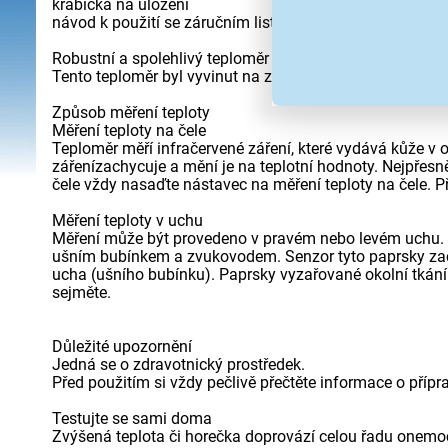
krabička na uložení
návod k použití se záručním listem
Robustní a spolehlivý teploměr díky vysoké kvalitě zpra
Tento teploměr byl vyvinut na základě přísných směrnic
Způsob měření teploty
Měření teploty na čele
Teploměr měří infračervené záření, které vydává kůže v o
zářenízachycuje a mění je na teplotní hodnoty. Nejpřesně
čele vždy nasaďte nástavec na měření teploty na čele. P
Měření teploty v uchu
Měření může být provedeno v pravém nebo levém uchu. D
ušním bubínkem a zvukovodem. Senzor tyto paprsky zachy
ucha (ušního bubínku). Paprsky vyzařované okolní tkán
sejměte.
Důležité upozornění
Jedná se o zdravotnický prostředek.
Před použitím si vždy pečlivě přečtěte informace o příprav
Testujte se sami doma
Zvýšená teplota či horečka doprovází celou řadu onemoc