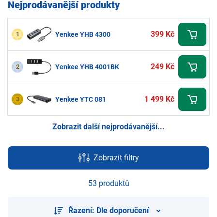
Nejprodávanější produkty
399 Kč
1
Yenkee YHB 4300
249 Kč
2
Yenkee YHB 4001BK
1 499 Kč
3
Yenkee YTC 081
Zobrazit další nejprodávanější...
Zobrazit filtry
53 produktů
Řazení: Dle doporučení