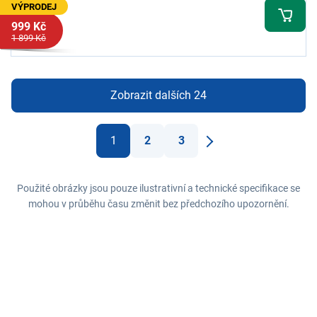
VÝPRODEJ
999 Kč
1 899 Kč
Zobrazit dalších 24
1
2
3
Další
Použité obrázky jsou pouze ilustrativní a technické specifikace se
mohou v průběhu času změnit bez předchozího upozornění.