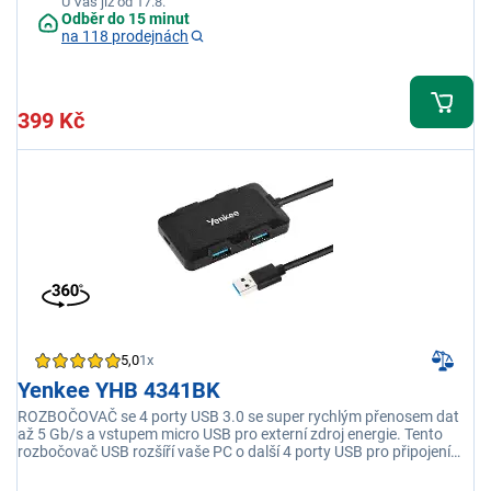
U Vás již od 17.8.
Odběr do 15 minut
na 118 prodejnách
399 Kč
5,0
1x
Yenkee YHB 4341BK
ROZBOČOVAČ se 4 porty USB 3.0 se super rychlým přenosem dat
až 5 Gb/s a vstupem micro USB pro externí zdroj energie. Tento
rozbočovač USB rozšíří vaše PC o další 4 porty USB pro připojení
dalších zařízení, jako například myši, klávesnice, externího pevného
disku, jednotky flash apod. ROZBOČOVAČ lze používat jako