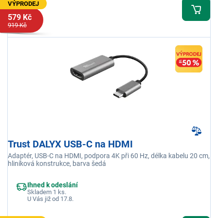
VÝPRODEJ
579 Kč
919 Kč
Trust DALYX USB-C na HDMI
Adaptér, USB-C na HDMI, podpora 4K při 60 Hz, délka kabelu 20 cm,
hliníková konstrukce, barva šedá
Ihned k odeslání
Skladem 1 ks.
U Vás již od 17.8.