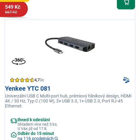
549 Kč
667 Kč
4,7
3x
Yenkee YTC 081
Univerzální USB C Multi-port hub, prémiový hliníkový design, HDMI
4K / 30 Hz, Typ C (100 W), 2× USB 3.0, 1× USB 2.0, Port RJ-45
Ethernet.
Ihned k odeslání
Skladem více než 5 ks.
U Vás již od 17.8.
Odběr do 15 minut
na 116 prodejnách