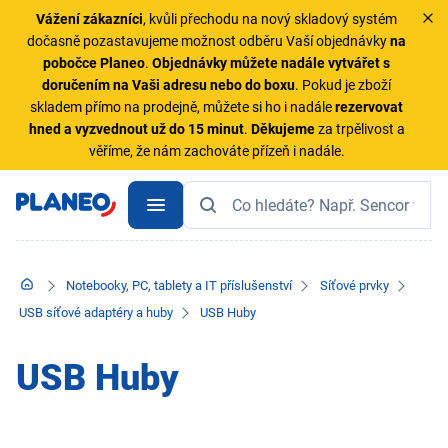
Vážení zákazníci
, kvůli přechodu na nový skladový systém
dočasně pozastavujeme možnost odběru Vaší objednávky
na
pobočce Planeo
.
Objednávky
můžete nadále vytvářet s
doručením na Vaši adresu nebo do boxu
. Pokud je zboží
skladem přímo na prodejně, můžete si ho i nadále
rezervovat
hned a vyzvednout už do 15 minut
.
Děkujeme
za trpělivost a
věříme, že nám zachováte přízeň i nadále.
Notebooky, PC, tablety a IT příslušenství
Síťové prvky
USB síťové adaptéry a huby
USB Huby
USB Huby