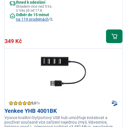
Ihned k odeslání
vícenásobnou USB nabíječku s max. nabíjecím proudem 2,4 A na
Skladem více než 5 ks.
jednom portu USB, pokud se použije přídavný zdroj energie (není
U Vás již od 17.8.
součástí příslušenství).
Odběr do 15 minut
na 119 prodejnách
349 Kč
5,0
7x
Yenkee YHB 4001BK
Vysoce kvalitní čtyřportový USB hub umožňuje instalovat a
používat současně více zařízení najednou (myš, klávesnice,
tiskárna apod.)., přenosová rychlost až 480 Mb/s, nevyžaduje