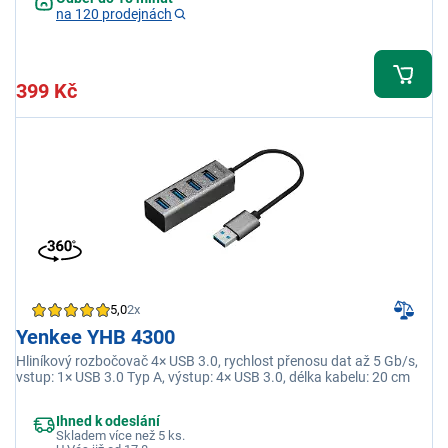
na 120 prodejnách
399 Kč
5,0
2x
Yenkee YHB 4300
Hliníkový rozbočovač 4× USB 3.0, rychlost přenosu dat až 5 Gb/s,
vstup: 1× USB 3.0 Typ A, výstup: 4× USB 3.0, délka kabelu: 20 cm
Ihned k odeslání
Skladem více než 5 ks.