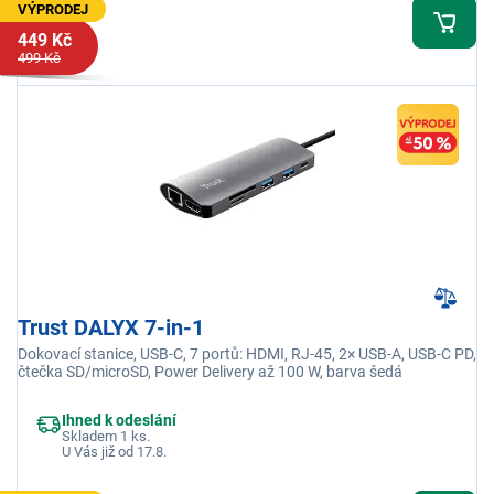
VÝPRODEJ
449 Kč
499 Kč
Trust DALYX 7-in-1
Dokovací stanice, USB-C, 7 portů: HDMI, RJ-45, 2× USB-A, USB-C PD,
čtečka SD/microSD, Power Delivery až 100 W, barva šedá
Ihned k odeslání
Skladem 1 ks.
U Vás již od 17.8.