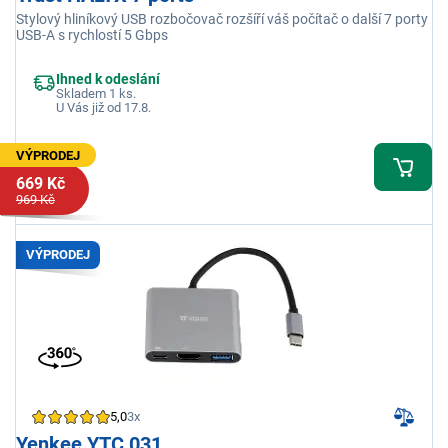
Stylový hliníkový USB rozbočovač rozšíří váš počítač o další 7 porty
USB-A s rychlostí 5 Gbps
Ihned k odeslání
Skladem 1 ks.
U Vás již od 17.8.
VÝPRODEJ
669 Kč
969 Kč
VÝPRODEJ
5,0
3x
Yenkee YTC 031