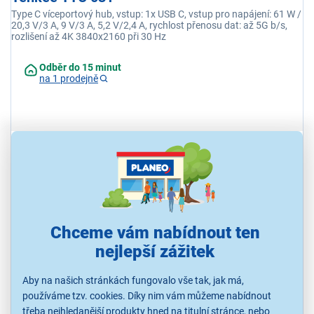
Type C víceportový hub, vstup: 1x USB C, vstup pro napájení: 61 W /
20,3 V/3 A, 9 V/3 A, 5,2 V/2,4 A, rychlost přenosu dat: až 5G b/s,
rozlišení až 4K 3840x2160 při 30 Hz
Odběr do 15 minut
na 1 prodejně
899 Kč
Chceme vám nabídnout ten
nejlepší zážitek
Aby na našich stránkách fungovalo vše tak, jak má,
používáme tzv. cookies. Díky nim vám můžeme nabídnout
třeba nejhledanější produkty hned na titulní stránce, nebo