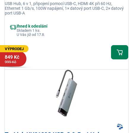
USB Hub, 6 v 1, připojení pomocí USB-C, HDMI 4K při 60 Hz,
Ethernet 1 Gb/s, 100W napájení, 1× datový port USB-C, 2× datový
port USB-A
Ihned k odeslání
Skladem 1 ks.
U Vás již od 17.8.
VÝPRODEJ
849 Kč
999 Kč