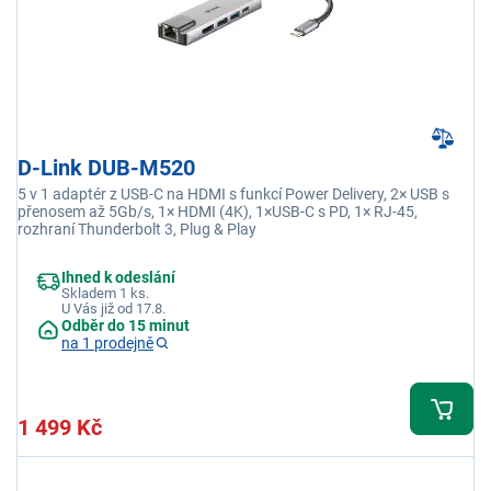
D-Link DUB-M520
5 v 1 adaptér z USB-C na HDMI s funkcí Power Delivery, 2× USB s
přenosem až 5Gb/s, 1× HDMI (4K), 1×USB-C s PD, 1× RJ-45,
rozhraní Thunderbolt 3, Plug & Play
Ihned k odeslání
Skladem 1 ks.
U Vás již od 17.8.
Odběr do 15 minut
na 1 prodejně
1 499 Kč