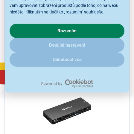
vám upravovat zobrazení produktů podle toho, co na webu
Sandberg USB-C HUB 4x USB-C 3.0
hledáte. Kliknutím na tlačítko „rozumím“ souhlasíte
USB rozbočovač, rozhraní USB-C, 4x USB-C 3.0, rychlost přenosu
s využíváním cookies pro analytické účely a předáním údajů o
dat až 5 Gbps, Plug & Play, kompaktní design, barva černá
chování na webu pro zobrazení cílených reklam. Pokud vás
Rozumím
zajímají detaily, jak u nás s cookies a dalšími údaji pracujeme,
Ihned k odeslání
Skladem 1 ks.
klikněte
sem
.
U Vás již od 17.8.
Detailní nastavení
Odběr do 15 minut
na 1 prodejně
Odmítnout vše
VÝPRODEJ
749 Kč
1 299 Kč