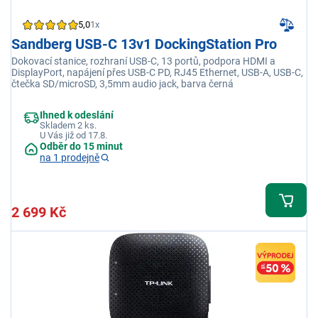
5,0
1x
Sandberg USB-C 13v1 DockingStation Pro
Dokovací stanice, rozhraní USB-C, 13 portů, podpora HDMI a
DisplayPort, napájení přes USB-C PD, RJ45 Ethernet, USB-A, USB-C,
čtečka SD/microSD, 3,5mm audio jack, barva černá
Ihned k odeslání
Skladem 2 ks.
U Vás již od 17.8.
Odběr do 15 minut
na 1 prodejně
2 699 Kč