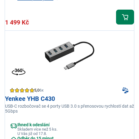
1 499 Kč
5,0
6x
Yenkee YHB C430
USB-C rozbočovač se 4 porty USB 3.0 s přenosovou rychlostí dat až
5Gbps
Ihned k odeslání
Skladem více než 5 ks.
U Vás již od 17.8.
Odběr do 15 minut