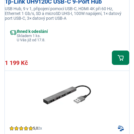
Tp-Link UH9120C USB-C 9-Port Hub
USB Hub, 9 v 1, připojení pomocí USB-C, HDMI 4K při 60 Hz,
Ethernet 1 Gb/s, SD a microSD UHS-I, 100W napájení, 1× datový
port USB-C, 3× datový port USB-A
Ihned k odeslání
Skladem 1 ks.
U Vás již od 17.8.
1 199 Kč
5,0
2x