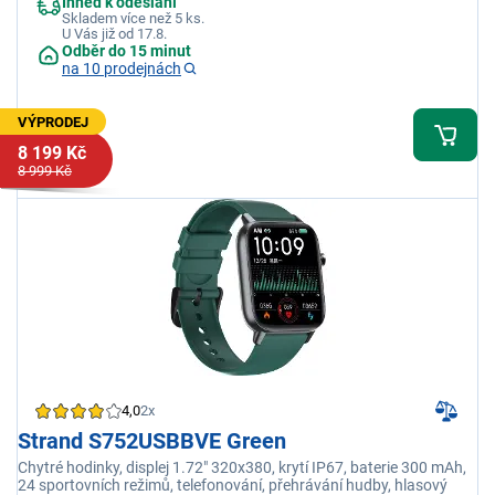
Ihned k odeslání
Skladem více než 5 ks.
U Vás již od 17.8.
Odběr do 15 minut
na 10 prodejnách
VÝPRODEJ
8 199 Kč
8 999 Kč
4,0
2x
Strand S752USBBVE Green
Chytré hodinky, displej 1.72" 320x380, krytí IP67, baterie 300 mAh,
24 sportovních režimů, telefonování, přehrávání hudby, hlasový