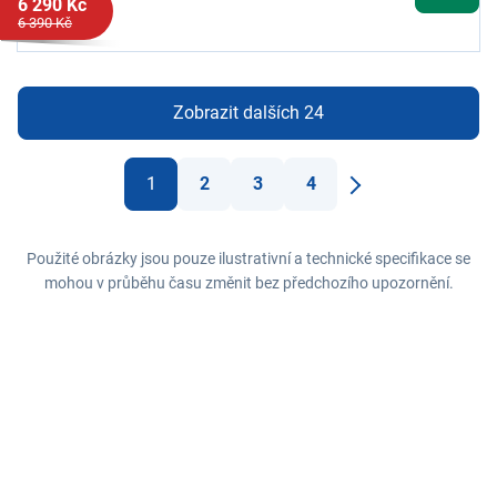
6 290 Kč
6 390 Kč
Zobrazit dalších 24
1
2
3
4
Další
Použité obrázky jsou pouze ilustrativní a technické specifikace se
mohou v průběhu času změnit bez předchozího upozornění.