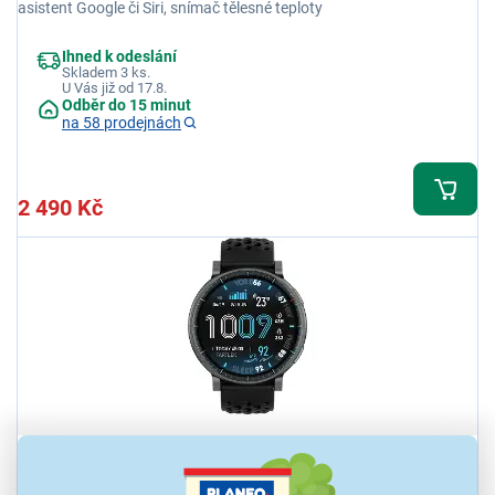
asistent Google či Siri, snímač tělesné teploty
Ihned k odeslání
Skladem 3 ks.
U Vás již od 17.8.
Odběr do 15 minut
na 58 prodejnách
2 490 Kč
5,0
1x
Amazfit Active Max