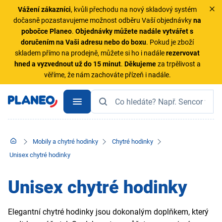
Vážení zákazníci
, kvůli přechodu na nový skladový systém
dočasně pozastavujeme možnost odběru Vaší objednávky
na
pobočce Planeo
.
Objednávky
můžete nadále vytvářet s
doručením na Vaši adresu nebo do boxu
. Pokud je zboží
skladem přímo na prodejně, můžete si ho i nadále
rezervovat
hned a vyzvednout už do 15 minut
.
Děkujeme
za trpělivost a
věříme, že nám zachováte přízeň i nadále.
Mobily a chytré hodinky
Chytré hodinky
Unisex chytré hodinky
Unisex chytré hodinky
Elegantní chytré hodinky jsou dokonalým doplňkem, který