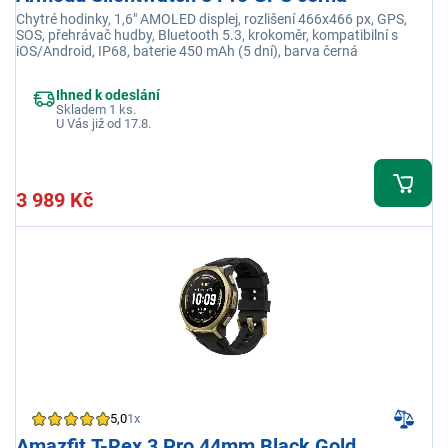
Chytré hodinky, 1,6" AMOLED displej, rozlišení 466x466 px, GPS,
SOS, přehrávač hudby, Bluetooth 5.3, krokoměr, kompatibilní s
iOS/Android, IP68, baterie 450 mAh (5 dní), barva černá
Ihned k odeslání
Skladem 1 ks.
U Vás již od 17.8.
3 989 Kč
5,0
1x
Amazfit T-Rex 3 Pro 44mm Black Gold