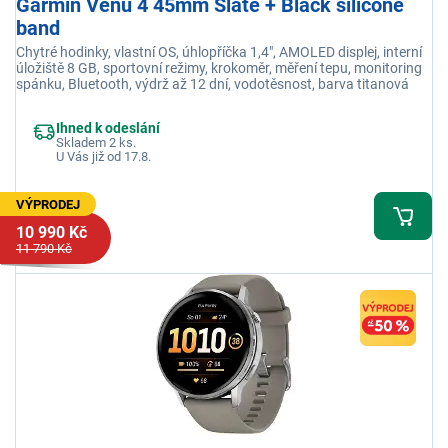
Garmin Venu 4 45mm Slate + Black silicone
band
Chytré hodinky, vlastní OS, úhlopříčka 1,4", AMOLED displej, interní
úložiště 8 GB, sportovní režimy, krokoměr, měření tepu, monitoring
spánku, Bluetooth, výdrž až 12 dní, vodotěsnost, barva titanová
Ihned k odeslání
Skladem 2 ks.
U Vás již od 17.8.
VÝPRODEJ
10 990 Kč
11 790 Kč