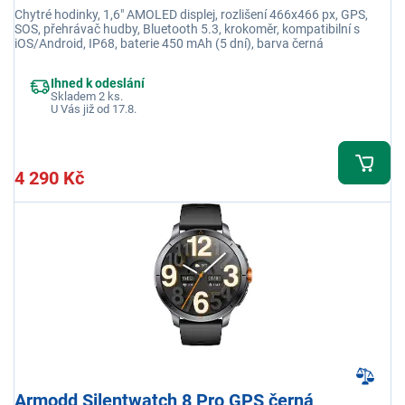
Chytré hodinky, 1,6" AMOLED displej, rozlišení 466x466 px, GPS,
SOS, přehrávač hudby, Bluetooth 5.3, krokoměr, kompatibilní s
iOS/Android, IP68, baterie 450 mAh (5 dní), barva černá
Ihned k odeslání
Skladem 2 ks.
U Vás již od 17.8.
4 290 Kč
Armodd Silentwatch 8 Pro GPS černá