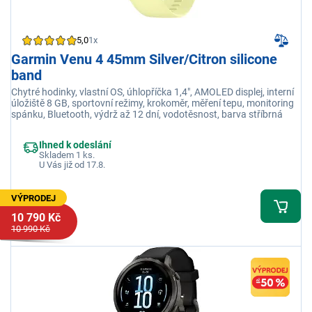
5,0
1x
Garmin Venu 4 45mm Silver/Citron silicone
band
Chytré hodinky, vlastní OS, úhlopříčka 1,4", AMOLED displej, interní
úložiště 8 GB, sportovní režimy, krokoměr, měření tepu, monitoring
spánku, Bluetooth, výdrž až 12 dní, vodotěsnost, barva stříbrná
Ihned k odeslání
Skladem 1 ks.
U Vás již od 17.8.
VÝPRODEJ
10 790 Kč
10 990 Kč