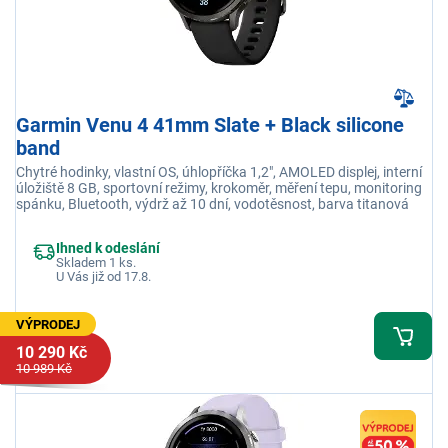
Garmin Venu 4 41mm Slate + Black silicone
band
Chytré hodinky, vlastní OS, úhlopříčka 1,2", AMOLED displej, interní
úložiště 8 GB, sportovní režimy, krokoměr, měření tepu, monitoring
spánku, Bluetooth, výdrž až 10 dní, vodotěsnost, barva titanová
Ihned k odeslání
Skladem 1 ks.
U Vás již od 17.8.
VÝPRODEJ
10 290 Kč
10 989 Kč