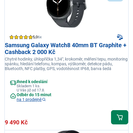
5,0
6x
Samsung Galaxy Watch8 40mm BT Graphite +
Cashback 2 000 Kč
Chytré hodinky, úhlopříčka 1,34", krokoměr, měření tepu, monitoring
spánku, hledání telefonu, kompas, výškoměr, detekce pádu,
Bluetooth, NFC platby, GPS, vodotěsnost IP68, barva šedá
Ihned k odeslání
Skladem 1 ks.
U Vás již od 17.8.
Odběr do 15 minut
na 1 prodejně
9 490 Kč