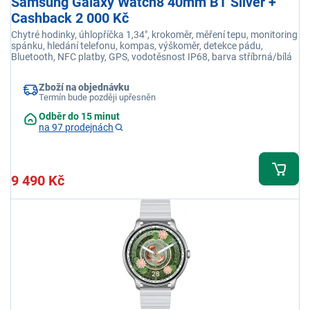
Samsung Galaxy Watch8 40mm BT Silver +
Cashback 2 000 Kč
Chytré hodinky, úhlopříčka 1,34", krokoměr, měření tepu, monitoring
spánku, hledání telefonu, kompas, výškoměr, detekce pádu,
Bluetooth, NFC platby, GPS, vodotěsnost IP68, barva stříbrná/bílá
Zboží na objednávku
Termín bude později upřesněn
Odběr do 15 minut
na 97 prodejnách
9 490 Kč