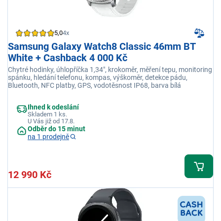
5,0
4x
Samsung Galaxy Watch8 Classic 46mm BT
White + Cashback 4 000 Kč
Chytré hodinky, úhlopříčka 1,34", krokoměr, měření tepu, monitoring
spánku, hledání telefonu, kompas, výškoměr, detekce pádu,
Bluetooth, NFC platby, GPS, vodotěsnost IP68, barva bílá
Ihned k odeslání
Skladem 1 ks.
U Vás již od 17.8.
Odběr do 15 minut
na 1 prodejně
12 990 Kč