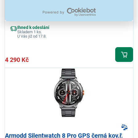
Chytré hodinky, 1,6" AMOLED displej, rozlišení 466x466 px, GPS,
SOS, přehrávač hudby, Bluetooth 5.3, krokoměr, kompatibilní s
iOS/Android, IP68, baterie 450 mAh (5 dní), barva titanová
Ihned k odeslání
Skladem 1 ks.
U Vás již od 17.8.
4 290 Kč
Armodd Silentwatch 8 Pro GPS černá kov.ř.