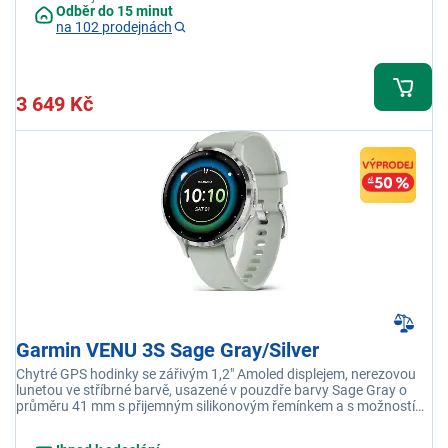
Odběr do 15 minut
na 102 prodejnách
3 649 Kč
Garmin VENU 3S Sage Gray/Silver
Chytré GPS hodinky se zářivým 1,2" Amoled displejem, nerezovou
lunetou ve stříbrné barvě, usazené v pouzdře barvy Sage Gray o
průměru 41 mm s přijemným silikonovým řemínkem a s možností
Bluetooth volání ze zápěstí