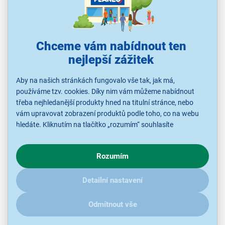
Chytré hodinky, displej AMOLED, operační systém Zepp OS,
úlopříčka 1,5, rozlišení 480 x 480, odlonost IP 68, výdrž baterie až
25 dní, kompatibilní s Android a iOS, velikost 180 - 220 mm
Ihned k odeslání
Chceme vám nabídnout ten
Skladem 1 ks.
nejlepší zážitek
U Vás již od 17.8.
Aby na našich stránkách fungovalo vše tak, jak má,
používáme tzv. cookies. Díky nim vám můžeme nabídnout
4 289 Kč
třeba nejhledanější produkty hned na titulní stránce, nebo
vám upravovat zobrazení produktů podle toho, co na webu
hledáte. Kliknutím na tlačítko „rozumím“ souhlasíte
s využíváním cookies pro analytické účely a předáním údajů o
chování na webu pro zobrazení cílených reklam. Pokud vás
Rozumím
zajímají detaily, jak u nás s cookies a dalšími údaji pracujeme,
klikněte
sem
.
Detailní nastavení
Odmítnout vše
4,0
1x
Armodd Silentwatch 8 Pro GPS titan kov.ř