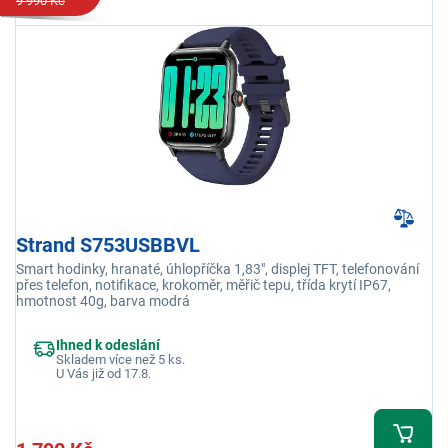
9 990 Kč
Strand S753USBBVL
Smart hodinky, hranaté, úhlopříčka 1,83", displej TFT, telefonování
přes telefon, notifikace, krokoměr, měřič tepu, třída krytí IP67,
hmotnost 40g, barva modrá
Ihned k odeslání
Skladem více než 5 ks.
U Vás již od 17.8.