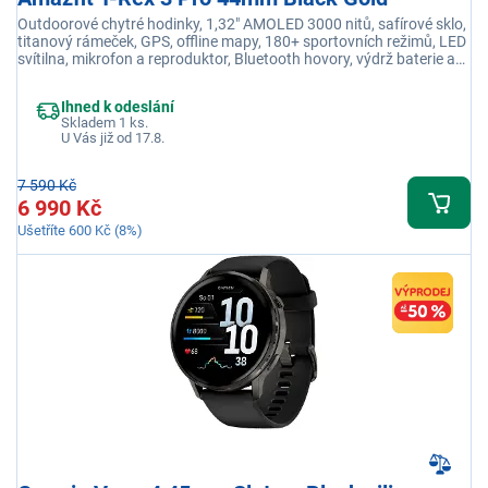
Outdoorové chytré hodinky, 1,32" AMOLED 3000 nitů, safírové sklo,
titanový rámeček, GPS, offline mapy, 180+ sportovních režimů, LED
svítilna, mikrofon a reproduktor, Bluetooth hovory, výdrž baterie až
19 dní
Ihned k odeslání
Skladem 1 ks.
U Vás již od 17.8.
7 590 Kč
6 990 Kč
Ušetříte 600 Kč (8%)