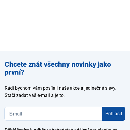
Zadejte
Chcete znát všechny novinky jako
e-mail
první?
Rádi bychom vám posílali naše akce a jedinečné slevy.
Stačí zadat váš e-mail a je to.
Přihlásit