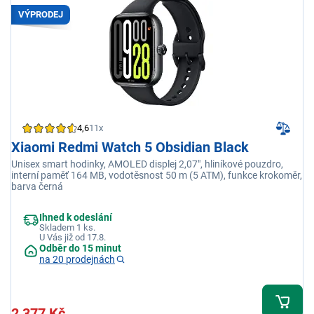
VÝPRODEJ
4,6
11x
Xiaomi Redmi Watch 5 Obsidian Black
Unisex smart hodinky, AMOLED displej 2,07", hliníkové pouzdro,
interní paměť 164 MB, vodotěsnost 50 m (5 ATM), funkce krokoměr,
barva černá
Ihned k odeslání
Skladem 1 ks.
U Vás již od 17.8.
Odběr do 15 minut
na 20 prodejnách
2 377 Kč