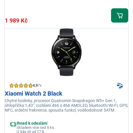
1 989 Kč
4,9
7x
Xiaomi Watch 2 Black
Chytré hodinky, procesor Qualcomm Snapdragon W5+ Gen 1,
úhlopříčka 1,43", rozlišení 466 x 466 AMOLED, bluetooth/Wi-Fi, GPS,
NFC, srdeční frekvence, spousta funkcí, voděodolnost 5ATM
Ihned k odeslání
Skladem více než 5 ks.
U Vás již od 17.8.