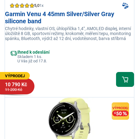
5,0
1x
Garmin Venu 4 45mm Silver/Silver Gray
silicone band
Chytré hodinky, vlastní OS, úhlopříčka 1,4", AMOLED displej, interní
úložiště 8 GB, sportovní režimy, krokoměr, měření tepu, monitoring
spánku, Bluetooth, výdrž až 12 dní, vodotěsnost, barva stříbrná
Ihned k odeslání
Skladem 1 ks.
U Vás již od 17.8.
VÝPRODEJ
10 790 Kč
11 200 Kč