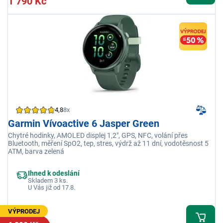
1 790 Kč
4,8
8x
Garmin Vívoactive 6 Jasper Green
Chytré hodinky, AMOLED displej 1,2", GPS, NFC, volání přes
Bluetooth, měření SpO2, tep, stres, výdrž až 11 dní, vodotěsnost 5
ATM, barva zelená
Ihned k odeslání
Skladem 3 ks.
U Vás již od 17.8.
VÝPRODEJ