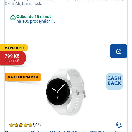
370mAh, barva šedá
Odběr do 15 minut
na 105 prodejnách
VÝPRODEJ
799 Kč
1 390 Kč
NA OBJEDNÁVKU
5,0
6x