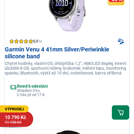
5,0
1x
Garmin Venu 4 41mm Silver/Periwinkle
silicone band
Chytré hodinky, vlastní OS, úhlopříčka 1,2", AMOLED displej, interní
úložiště 8 GB, sportovní režimy, krokoměr, měření tepu, monitoring
spánku, Bluetooth, výdrž až 10 dní, vodotěsnost, barva stříbrná
Ihned k odeslání
Skladem 5 ks.
U Vás již od 17.8.
VÝPRODEJ
10 790 Kč
11 190 Kč