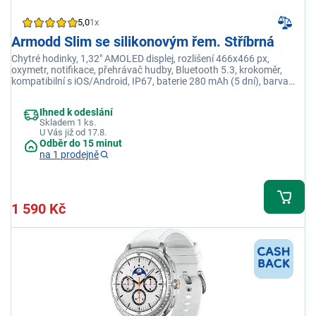
5,0
1x
Armodd Slim se silikonovým řem. Stříbrná
Chytré hodinky, 1,32" AMOLED displej, rozlišení 466x466 px,
oxymetr, notifikace, přehrávač hudby, Bluetooth 5.3, krokoměr,
kompatibilní s iOS/Android, IP67, baterie 280 mAh (5 dní), barva
stříbrná
Ihned k odeslání
Skladem 1 ks.
U Vás již od 17.8.
Odběr do 15 minut
na 1 prodejně
1 590 Kč