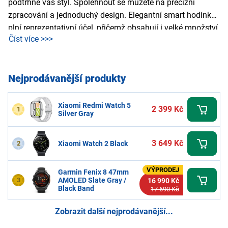
podtrhne váš styl. Spolehnout se můžete na precizní
zpracování a jednoduchý design. Elegantní smart hodinky
plní reprezentativní účel, přičemž obsahují i velké množství
Číst více >>>
funkcí. V nabídce zakoupíte elegantní chytré hodinky
dámské i pánské od známých značek v luxusnějším
provedení.
Nejprodávanější produkty
Xiaomi Redmi Watch 5
2 399 Kč
1
Silver Gray
3 649 Kč
2
Xiaomi Watch 2 Black
VÝPRODEJ
Garmin Fenix 8 47mm
3
AMOLED Slate Gray /
16 990 Kč
Black Band
17 690 Kč
Zobrazit další nejprodávanější...