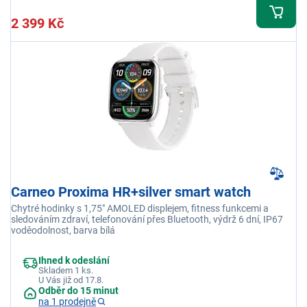
2 399 Kč
Carneo Proxima HR+silver smart watch
Chytré hodinky s 1,75" AMOLED displejem, fitness funkcemi a
sledováním zdraví, telefonování přes Bluetooth, výdrž 6 dní, IP67
voděodolnost, barva bílá
Ihned k odeslání
Skladem 1 ks.
U Vás již od 17.8.
Odběr do 15 minut
na 1 prodejně