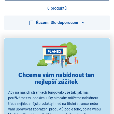
0 produktů
Řazení: Dle doporučení
Použité obrázky jsou pouze ilustrativní a technické specifikace se
mohou v průběhu času změnit bez předchozího upozornění.
Chceme vám nabídnout ten
nejlepší zážitek
Aby na našich stránkách fungovalo vše tak, jak má,
používáme tzv. cookies. Díky nim vám můžeme nabídnout
třeba nejhledanější produkty hned na titulní stránce, nebo
vám upravovat zobrazení produktů podle toho, co na webu