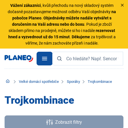
Vážení zákazníci
, kvůli přechodu na nový skladový systém
dočasně pozastavujeme možnost odběru Vaší objednávky
na
pobočce Planeo
.
Objednávky
můžete nadále vytvářet s
doručením na Vaši adresu nebo do boxu
. Pokud je zboží
skladem přímo na prodejně, můžete si ho i nadále
rezervovat
hned a vyzvednout už do 15 minut
.
Děkujeme
za trpělivost a
věříme, že nám zachováte přízeň i nadále.
Velké domácí spotřebiče
Sporáky
Trojkombinace
Trojkombinace
Zobrazit filtry