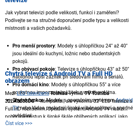
televize
Jak vybrat televizi podle velikosti, funkcí i zaměření?
Podívejte se na stručné doporučení podle typu a velikosti
místnosti a vašich požadavků.
Pro menší prostory
: Modely s úhlopříčkou 24" až 40"
jsou ideální do kuchyní, ložnic nebo studentských
pokojů.
Pro obývací pokoje
: Televize s úhlopříčkou 43" až 50"
Chytrá televize s Android TV a Full HD
nabídnou lepší zážitek při sledování filmů a seriálů.
obrazem
Pro domácí kino
: Modely s úhlopříčkou 55" a více
poskytnou impozantní zážitek z velkého plátna.
Mezi
LED televizemi
Toshiba
vyniká
TV
Toshiba
Chytré funkce
: Modely s operačním systémem
Android
32LA3E63DG
– kompaktní, ale výkonná 32" LED televize s
TV
nebo Vidaa poskytují široký výběr aplikací a snadné
Full HD rozlišením. Operační systém Android TV nabízí
ovládání.
pohodlný přístup k široké škále oblíbených aplikací, jako
Číst více >>>
Kvalitní zvuk
: Modely s podporou Dolby Audio zajišťují
jsou Netflix, YouTube, HBO Max nebo HbbTV. Technologie
lepší zvukový zážitek.
HDR zajišťuje lepší kontrast a živější barvy, zatímco Dolby