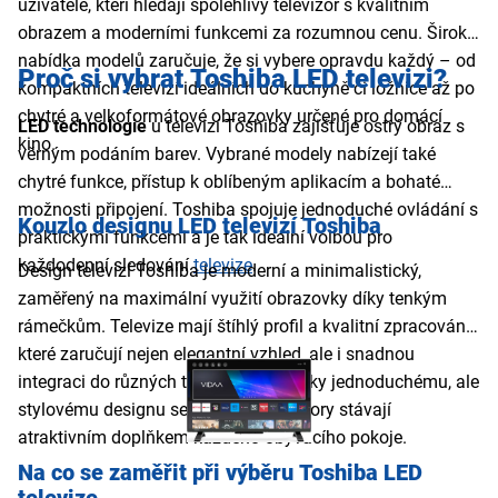
uživatele, kteří hledají spolehlivý televizor s kvalitním
obrazem a moderními funkcemi za rozumnou cenu. Široká
nabídka modelů zaručuje, že si vybere opravdu každý – od
Proč si vybrat Toshiba LED televizi?
kompaktních televizí ideálních do kuchyně či ložnice až po
chytré a velkoformátové obrazovky určené pro domácí
LED technologie
u televizí Toshiba zajišťuje ostrý obraz s
kino.
věrným podáním barev. Vybrané modely nabízejí také
chytré funkce, přístup k oblíbeným aplikacím a bohaté
možnosti připojení. Toshiba spojuje jednoduché ovládání s
Kouzlo designu LED televizí Toshiba
praktickými funkcemi a je tak ideální volbou pro
každodenní sledování
televize
.
Design televizí Toshiba je moderní a minimalistický,
zaměřený na maximální využití obrazovky díky tenkým
rámečkům. Televize mají štíhlý profil a kvalitní zpracování,
které zaručují nejen elegantní vzhled, ale i snadnou
integraci do různých typů interiérů. Díky jednoduchému, ale
stylovému designu se Toshiba televizory stávají
atraktivním doplňkem každého obývacího pokoje.
Na co se zaměřit při výběru Toshiba LED