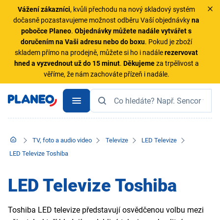
Vážení zákazníci
, kvůli přechodu na nový skladový systém
dočasně pozastavujeme možnost odběru Vaší objednávky
na
pobočce Planeo
.
Objednávky
můžete nadále vytvářet s
doručením na Vaši adresu nebo do boxu
. Pokud je zboží
skladem přímo na prodejně, můžete si ho i nadále
rezervovat
hned a vyzvednout už do 15 minut
.
Děkujeme
za trpělivost a
věříme, že nám zachováte přízeň i nadále.
TV, foto a audio video
Televize
LED Televize
LED Televize Toshiba
LED Televize Toshiba
Toshiba LED televize představují osvědčenou volbu mezi