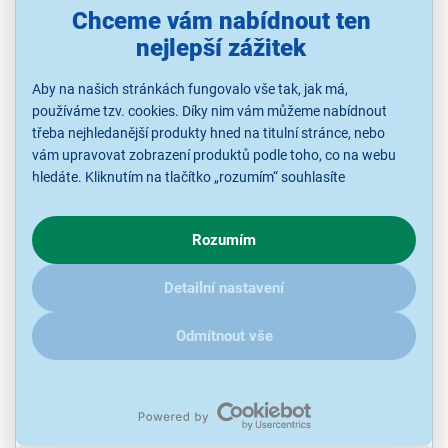
Chceme vám nabídnout ten
nejlepší zážitek
Aby na našich stránkách fungovalo vše tak, jak má,
používáme tzv. cookies. Díky nim vám můžeme nabídnout
třeba nejhledanější produkty hned na titulní stránce, nebo
vám upravovat zobrazení produktů podle toho, co na webu
hledáte. Kliknutím na tlačítko „rozumím“ souhlasíte
Toshiba 50UV3F63DG
s využíváním cookies pro analytické účely a předáním údajů o
chování na webu pro zobrazení cílených reklam. Pokud vás
LED televize, Rozlišení UHD (3840x2160), energetická třída E,
Rozumím
operační systém VIDAA, výstupní výkon 2 x 10 W, zrcadlení
zajímají detaily, jak u nás s cookies a dalšími údaji pracujeme,
obrazovky, Oneplay, Youtube, Netflix, Max, SkyShowtime, Apple TV
klikněte
sem
.
Detailní nastavení
Ihned k odeslání
Skladem 5 ks.
U Vás již od 18.8.
Odmítnout vše
7 599 Kč