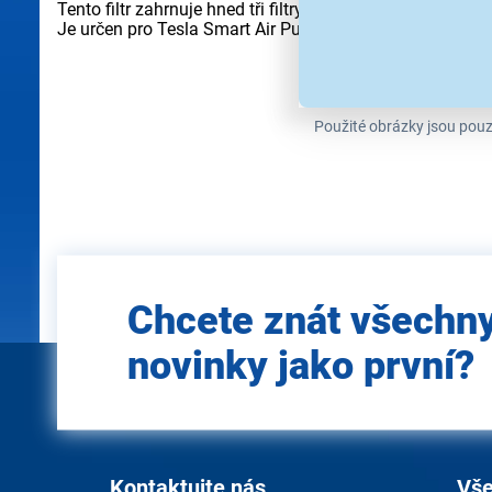
Tento filtr zahrnuje hned tři filtry v jednom a to Předfiltr,
Je určen pro Tesla Smart Air Purifier S200B a Tesla Smar
Použité obrázky jsou pouz
Zadejte
Chcete znát všechn
e-mail
novinky jako první?
Kontaktujte nás
Vše