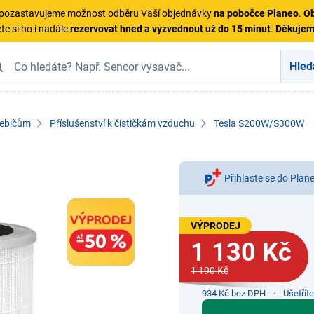
ě pozastavujeme možnost odběru Vaší objednávky
na pobočce Planeo
.
Ob
te si ho i nadále
rezervovat hned a vyzvednout už do 15 minut
.
Děkuje
Hled
řebičům
Příslušenství k čističkám vzduchu
Tesla S200W/S300W
Přihlaste se do Plan
VÝPRODEJ
1 130 Kč
1 190 Kč
934 Kč bez DPH
Ušetřít