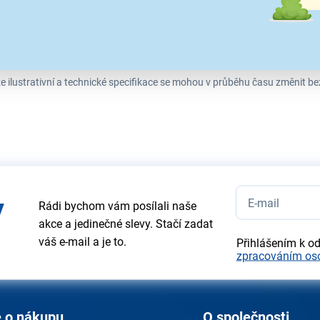
 HEPA 13 a Uhlíkový filtr
t Air Purifier S300B.
e ilustrativní a technické specifikace se mohou v průběhu času změnit b
y
Rádi bychom vám posílali naše
akce a jedinečné slevy. Stačí zadat
váš e-mail a je to.
Přihlášením k o
zpracováním os
 o nákupu
O společnosti