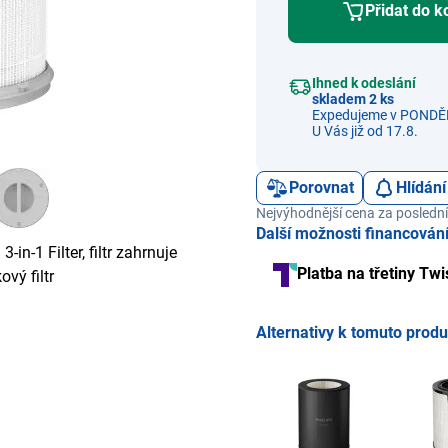
Přidat do k
Ihned k odeslání
skladem 2 ks
Expedujeme v PONDĚL
U Vás již od 17.8.
Porovnat
Hlídání
Nejvýhodnější cena za poslední
Další možnosti financován
in-1 Filter, filtr zahrnuje
Platba na třetiny Twi
ový filtr
Alternativy k tomuto prod