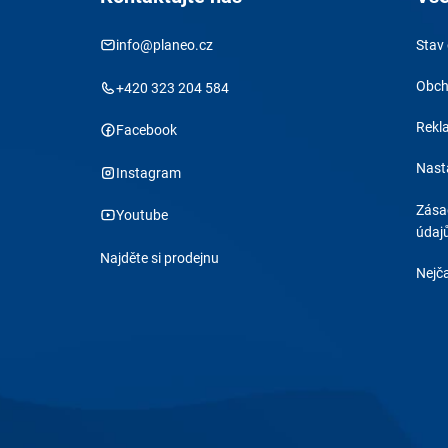
info@planeo.cz
Stav
Obch
+420 323 204 584
Rekl
Facebook
Nast
Instagram
Zása
Youtube
údaj
Najděte si prodejnu
Nejča