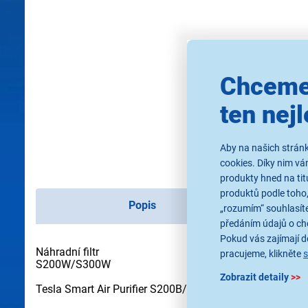
Chceme
ten nejl
Aby na našich stránk
cookies. Díky nim v
produkty hned na tit
produktů podle toho,
Popis
„rozumím“ souhlasíte
předáním údajů o ch
Pokud vás zajímají de
Náhradní filtr
pracujeme, klikněte
S200W/S300W
Zobrazit detaily
>>
Tesla Smart Air Purifier S200B/S300B 3-in-1 Filter