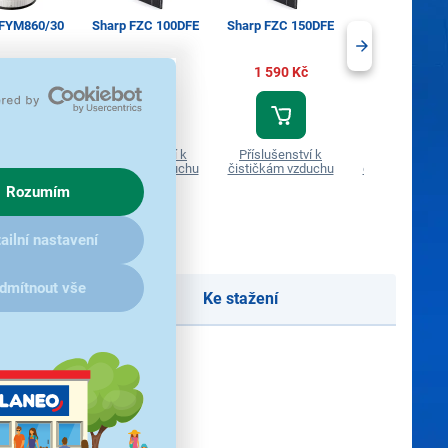
s FYM860/30
Sharp FZC 100DFE
Sharp FZC 150DFE
Sharp FZD 40
519 Kč
1 290 Kč
1 590 Kč
1 490 Kč
ušenství k
Příslušenství k
Příslušenství k
Příslušenství
kám vzduchu
čističkám vzduchu
čističkám vzduchu
čističkám vzd
Rozumím
ailní nastavení
dmítnout vše
Ke stažení