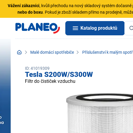
Vážení zákazníci
, kvůli přechodu na nový skladový systém dočasn
nebo do boxu
. Pokud je zboží skladem přímo na prodejně, může
Katalog produktů
Malé domácí spotřebiče
Příslušenství k malým spot
ID: 41019309
Tesla S200W/S300W
Filtr do čističek vzduchu