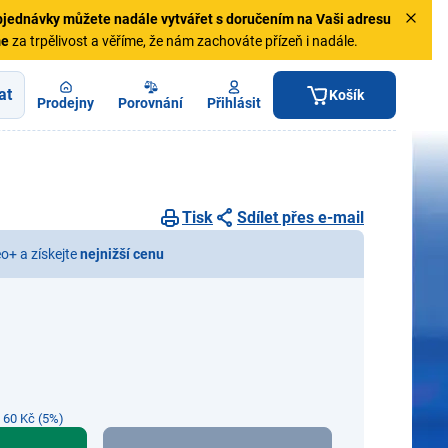
jednávky
můžete nadále vytvářet s doručením na Vaši adresu
me
za trpělivost a věříme, že nám zachováte přízeň i nadále.
at
Košík
Prodejny
Porovnání
Přihlásit
Tisk
Sdílet přes e-mail
eo+ a získejte
nejnižší cenu
e 60 Kč (5%)