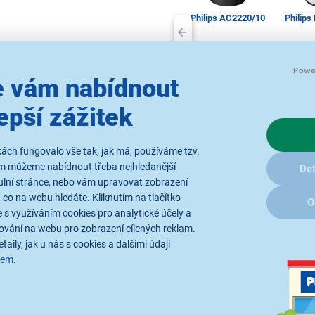
Philips AC2220/10
Philip
1 439 Kč
1 
 vám nabídnout
epší zážitek
Příslušenství k
Přísl
čističkám vzduchu
čistič
ách fungovalo vše tak, jak má, používáme tzv.
ám můžeme nabídnout třeba nejhledanější
Det
ulní stránce, nebo vám upravovat zobrazení
 co na webu hledáte. Kliknutím na tlačítko
O
Parametry
Recenze
 s využíváním cookies pro analytické účely a
ování na webu pro zobrazení cílených reklam.
taily, jak u nás s cookies a dalšími údaji
sem
.