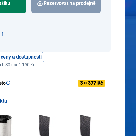
ošíku
Rezervovat na prodejně
Í.
 ceny a dostupnosti
ch 30 dní: 1 190 Kč
í
sto
3 ×
377 Kč
uktu