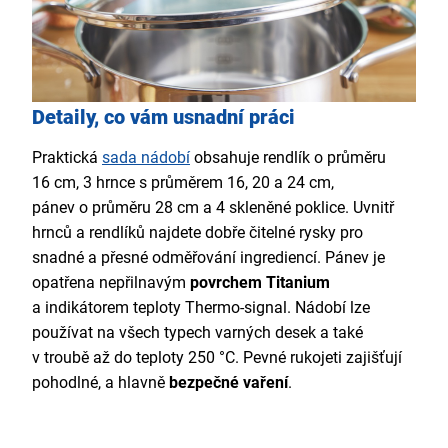
Detaily, co vám usnadní práci
Praktická
sada nádobí
obsahuje rendlík o průměru
16 cm, 3 hrnce s průměrem 16, 20 a 24 cm,
pánev o průměru 28 cm a 4 skleněné poklice. Uvnitř
hrnců a rendlíků najdete dobře čitelné rysky pro
snadné a přesné odměřování ingrediencí. Pánev je
opatřena nepřilnavým
povrchem Titanium
a indikátorem teploty Thermo-signal. Nádobí lze
používat na všech typech varných desek a také
v troubě až do teploty 250 °C. Pevné rukojeti zajišťují
pohodlné, a hlavně
bezpečné vaření
.