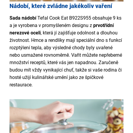
Nádobí, které zvládne jakékoliv vaření
Sada nádobí
Tefal Cook Eat B922S955 obsahuje 9 ks
a je vyrobena v promyšleném designu z
prvotřídní
nerezové oceli
, která jí zajišťuje odolnost a dlouhou
životnost. Hrnce a rendlíky mají speciální dno s funkcí
rozptýlení tepla, aby výsledné chody byly uvařené
nebo usmažené rovnoměrně. Vařit můžete nepřeberné
množství receptů, které vás jen napadnou. Zaručeně
budou mít vždy vynikající chuť, takže si vaše rodina či
hosté užijí kulinářské umění jako ze špičkové
restaurace.