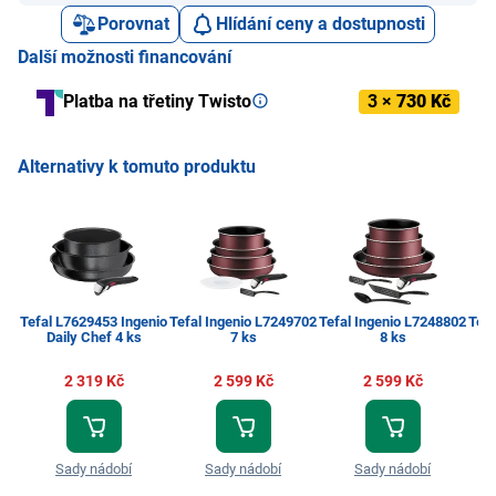
Porovnat
Hlídání ceny a dostupnosti
Další možnosti financování
Platba na třetiny Twisto
3 ×
730 Kč
Alternativy k tomuto produktu
Tefal L7629453 Ingenio
Tefal Ingenio L7249702
Tefal Ingenio L7248802
Tefa
Daily Chef 4 ks
7 ks
8 ks
2 319 Kč
2 599 Kč
2 599 Kč
Sady nádobí
Sady nádobí
Sady nádobí