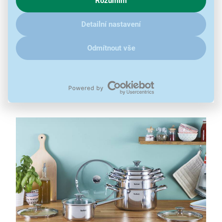
Rozumím
zajímají detaily, jak u nás s cookies a dalšími údaji pracujeme,
hrnec s poklicí 20 cm
klikněte
sem
.
hrnec s poklicí 24 cm
Detailní nastavení
hrnec na těstoviny s poklicí 22 cm
hrnce a rendlíky mají integrovanou odměrnou
Odmítnout vše
rysku
pánev 28 cm s indikátorem teploty Thermo-Signal
vhodné pro mytí v myčce
kompatibilní se všemi typy ohřevu