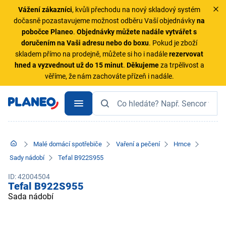
Vážení zákazníci
, kvůli přechodu na nový skladový systém
dočasně pozastavujeme možnost odběru Vaší objednávky
na
pobočce Planeo
.
Objednávky
můžete nadále vytvářet s
doručením na Vaši adresu nebo do boxu
. Pokud je zboží
skladem přímo na prodejně, můžete si ho i nadále
rezervovat
hned a vyzvednout už do 15 minut
.
Děkujeme
za trpělivost a
věříme, že nám zachováte přízeň i nadále.
Malé domácí spotřebiče
Vaření a pečení
Hrnce
Sady nádobí
Tefal B922S955
ID: 42004504
Tefal B922S955
Sada nádobí