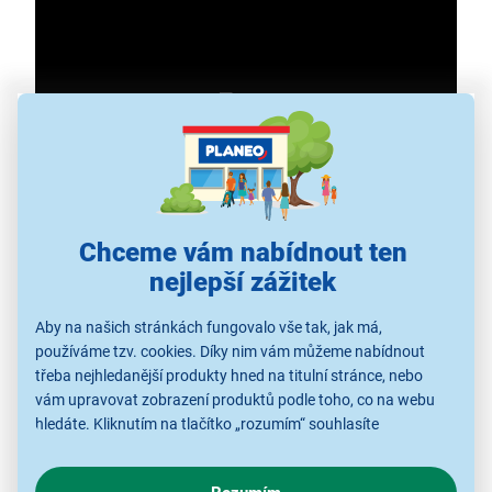
Chceme vám nabídnout ten
nejlepší zážitek
Aby na našich stránkách fungovalo vše tak, jak má,
používáme tzv. cookies. Díky nim vám můžeme nabídnout
třeba nejhledanější produkty hned na titulní stránce, nebo
vám upravovat zobrazení produktů podle toho, co na webu
Sada nádobí Tefal B922S955
hledáte. Kliknutím na tlačítko „rozumím“ souhlasíte
s využíváním cookies pro analytické účely a předáním údajů o
vyrobena z prvotřídní nerezové oceli
chování na webu pro zobrazení cílených reklam. Pokud vás
rendlík s poklicí 16 cm