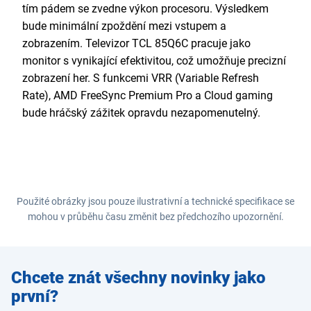
tím pádem se zvedne výkon procesoru. Výsledkem
bude minimální zpoždění mezi vstupem a
zobrazením. Televizor TCL 85Q6C pracuje jako
monitor s vynikající efektivitou, což umožňuje precizní
zobrazení her. S funkcemi VRR (Variable Refresh
Rate), AMD FreeSync Premium Pro a Cloud gaming
bude hráčský zážitek opravdu nezapomenutelný.
Použité obrázky jsou pouze ilustrativní a technické specifikace se
mohou v průběhu času změnit bez předchozího upozornění.
Zadejte
Chcete znát všechny novinky jako
e-mail
první?