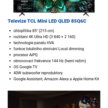
Televize TCL Mini LED QLED 85Q6C
úhlopříčka 85" (215 cm)
rozlišení 4K Ultra HD (3 840 × 2 160)
technologie panelu HVA
funkce lokálního stmívání Local dimming
procesor AiPQ
obnovovací frekvence 144 Hz (herní režim)
OS Google TV
40W subwoofer reproduktory
Google Assistant, Amazon Alexa a Apple Home Kit