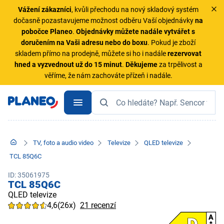
Vážení zákazníci
, kvůli přechodu na nový skladový systém
dočasně pozastavujeme možnost odběru Vaší objednávky
na
pobočce Planeo
.
Objednávky
můžete nadále vytvářet s
doručením na Vaši adresu nebo do boxu
. Pokud je zboží
skladem přímo na prodejně, můžete si ho i nadále
rezervovat
hned a vyzvednout už do 15 minut
.
Děkujeme
za trpělivost a
věříme, že nám zachováte přízeň i nadále.
TV, foto a audio video
Televize
QLED televize
TCL 85Q6C
ID: 35061975
TCL 85Q6C
QLED televize
4,6
(26x)
21 recenzí