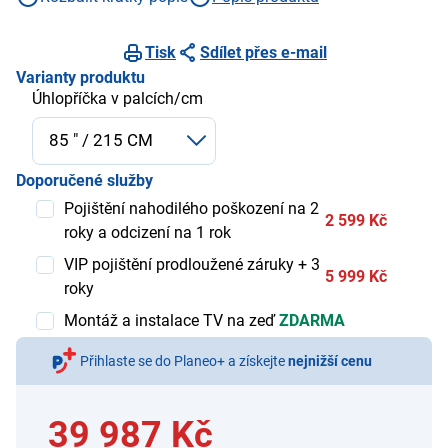
Tisk
Sdílet přes e-mail
Varianty produktu
Úhlopříčka v palcích/cm
Doporučené služby
Pojištění nahodilého poškození na 2
2 599 Kč
roky a odcizení na 1 rok
VIP pojištění prodloužené záruky + 3
5 999 Kč
roky
Montáž a instalace TV na zeď
ZDARMA
Přihlaste se do Planeo+ a získejte
nejnižší cenu
39 987 Kč