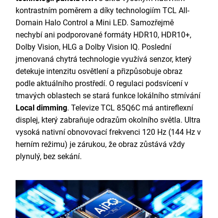
kontrastním poměrem a díky technologiím TCL All-
Domain Halo Control a Mini LED. Samozřejmě
nechybí ani podporované formáty HDR10, HDR10+,
Dolby Vision, HLG a Dolby Vision IQ. Poslední
jmenovaná chytrá technologie využívá senzor, který
detekuje intenzitu osvětlení a přizpůsobuje obraz
podle aktuálního prostředí. O regulaci podsvícení v
tmavých oblastech se stará funkce lokálního
stmívání
Local dimming
. Televize TCL 85Q6C má antireflexní
displej, který zabraňuje odrazům okolního světla.
Ultra
vysoká nativní obnovovací frekvenci 120 Hz (144 Hz v
herním režimu) je zárukou, že obraz zůstává vždy
plynulý, bez sekání.