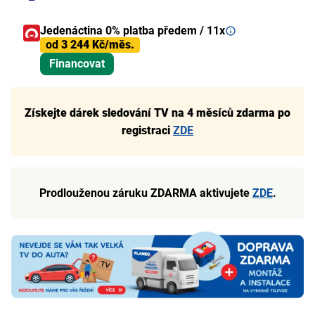
Jedenáctina 0% platba předem / 11x
od
3 244 Kč/měs.
Financovat
Získejte dárek sledování TV na 4 měsíců zdarma po
registraci
ZDE
Prodlouženou záruku ZDARMA aktivujete
ZDE
.