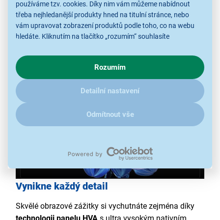
používáme tzv. cookies. Díky nim vám můžeme nabídnout
všechny podrobnosti a detaily. Obraz má rozlišení
třeba nejhledanější produkty hned na titulní stránce, nebo
3 840 × 2 160 px, to umožňuje přenášet veškeré filmy
vám upravovat zobrazení produktů podle toho, co na webu
a pořady na obrazovku s výjimečnou ostrostí a bez
hledáte. Kliknutím na tlačítko „rozumím“ souhlasíte
s využíváním cookies pro analytické účely a předáním údajů o
snížení kvality.
chování na webu pro zobrazení cílených reklam. Pokud vás
Rozumím
zajímají detaily, jak u nás s cookies a dalšími údaji pracujeme,
klikněte
sem
.
Detailní nastavení
Odmítnout vše
Vynikne každý detail
Skvělé obrazové zážitky si vychutnáte zejména díky
technologii panelu HVA
s ultra vysokým nativním