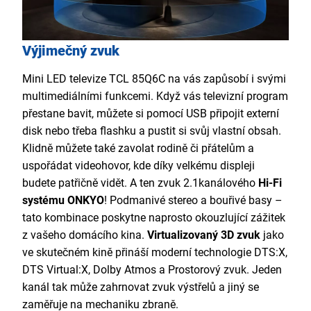
Výjimečný zvuk
Mini LED televize TCL 85Q6C na vás zapůsobí i svými
multimediálními funkcemi. Když vás televizní program
přestane bavit, můžete si pomocí USB připojit externí
disk nebo třeba flashku a pustit si svůj vlastní obsah.
Klidně můžete také zavolat rodině či přátelům a
uspořádat videohovor, kde díky velkému displeji
budete patřičně vidět. A ten zvuk 2.1kanálového
Hi-Fi
systému ONKYO
! Podmanivé stereo a bouřivé basy –
tato kombinace poskytne naprosto okouzlující zážitek
z vašeho domácího kina.
Virtualizovaný 3D zvuk
jako
ve skutečném kině přináší moderní technologie DTS:X,
DTS Virtual:X, Dolby Atmos a Prostorový zvuk. Jeden
kanál tak může zahrnovat zvuk výstřelů a jiný se
zaměřuje na mechaniku zbraně.