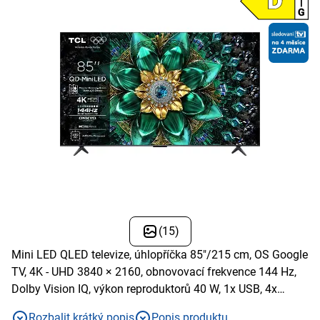
(15)
Mini LED QLED televize, úhlopříčka 85"/215 cm, OS Google
TV, 4K - UHD 3840 × 2160, obnovovací frekvence 144 Hz,
Dolby Vision IQ, výkon reproduktorů 40 W, 1x USB, 4x
HDMI, LAN, Wi-Fi, BT, Apple TV, Disney+
Rozbalit krátký popis
Popis produktu