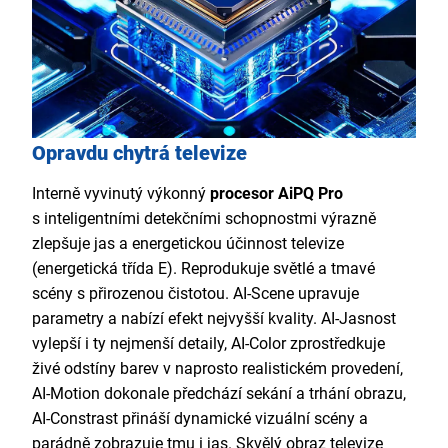
Opravdu chytrá televize
Interně vyvinutý výkonný
procesor AiPQ Pro
s inteligentními detekčními schopnostmi výrazně
zlepšuje jas a energetickou účinnost televize
(energetická třída E). Reprodukuje světlé a tmavé
scény s přirozenou čistotou. AI-Scene upravuje
parametry a nabízí efekt nejvyšší kvality. AI-Jasnost
vylepší i ty nejmenší detaily, AI-Color zprostředkuje
živé odstíny barev v naprosto realistickém provedení,
AI-Motion dokonale předchází sekání a trhání obrazu,
AI-Constrast přináší dynamické vizuální scény a
parádně zobrazuje tmu i jas. Skvělý obraz televize