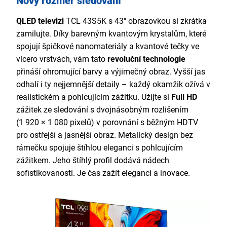
Nový rozměr sledování
QLED
televizi
TCL 43S5K s 43" obrazovkou si zkrátka
zamilujte. Díky barevným kvantovým krystalům, které
spojují špičkové nanomateriály a kvantové tečky ve
vícero vrstvách, vám tato
revoluční technologie
přináší ohromující barvy a výjimečný obraz. Vyšší jas
odhalí i ty nejjemnější detaily – každý okamžik ožívá v
realistickém a pohlcujícím zážitku. Užijte si
Full HD
zážitek ze sledování s dvojnásobným rozlišením
(1 920 × 1 080 pixelů) v porovnání s běžným HDTV
pro ostřejší a jasnější obraz. Metalický design bez
rámečku spojuje štíhlou eleganci s pohlcujícím
zážitkem. Jeho štíhlý profil dodává nádech
sofistikovanosti. Je čas zažít eleganci a inovace.