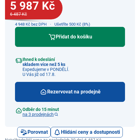
5 987 Kč
6 487 Kč
4 948 Kč bez DPH
Ušetříte 500 Kč (8%)
Přidat do košíku
Ihned k odeslání
skladem více než 5 ks
Expedujeme v PONDĚLÍ.
U Vás již od 17.8.
Rezervovat na prodejně
Odběr do 15 minut
na 3 prodejnách
Porovnat
Hlídání ceny a dostupnosti
Nejvýhodnější cena za posledních 30 dní: 6 487 Kč