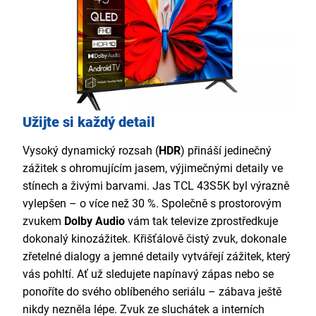
Užijte si každý detail
Vysoký dynamický rozsah (
HDR
) přináší jedinečný
zážitek s ohromujícím jasem, výjimečnými detaily ve
stínech a živými barvami. Jas TCL 43S5K byl výrazně
vylepšen – o více než 30 %. Společně s prostorovým
zvukem
Dolby Audio
vám tak televize zprostředkuje
dokonalý kinozážitek. Křišťálově čistý zvuk, dokonale
zřetelné dialogy a jemné detaily vytvářejí zážitek, který
vás pohltí. Ať už sledujete napínavý zápas nebo se
ponoříte do svého oblíbeného seriálu – zábava ještě
nikdy nezněla lépe. Zvuk ze sluchátek a interních