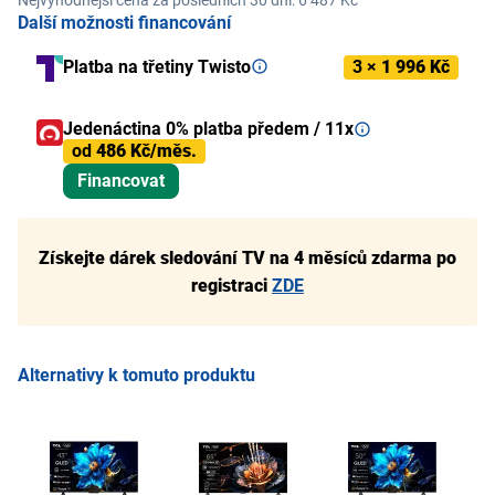
Další možnosti financování
Platba na třetiny Twisto
3 ×
1 996 Kč
Jedenáctina 0% platba předem / 11x
od
486 Kč/měs.
Financovat
Získejte dárek sledování TV na 4 měsíců zdarma po
registraci
ZDE
Alternativy k tomuto produktu