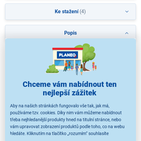
Ke stažení
(4)
Popis
Chceme vám nabídnout ten
nejlepší zážitek
Aby na našich stránkách fungovalo vše tak, jak má,
používáme tzv. cookies. Díky nim vám můžeme nabídnout
QLED televize TCL 43S5K
třeba nejhledanější produkty hned na titulní stránce, nebo
vám upravovat zobrazení produktů podle toho, co na webu
43" obrazovka s QLED panelem
hledáte. Kliknutím na tlačítko „rozumím“ souhlasíte
Full HD rozlišení
s využíváním cookies pro analytické účely a předáním údajů o