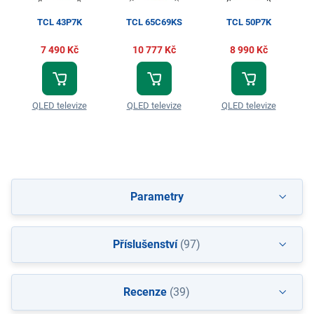
TCL 43P7K
TCL 65C69KS
TCL 50P7K
7 490 Kč
10 777 Kč
8 990 Kč
QLED televize
QLED televize
QLED televize
Parametry
Příslušenství
(97)
Recenze
(39)