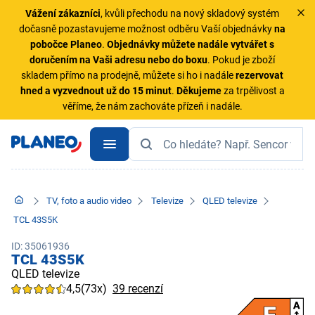
Vážení zákazníci
, kvůli přechodu na nový skladový systém
dočasně pozastavujeme možnost odběru Vaší objednávky
na
pobočce Planeo
.
Objednávky
můžete nadále vytvářet s
doručením na Vaši adresu nebo do boxu
. Pokud je zboží
skladem přímo na prodejně, můžete si ho i nadále
rezervovat
hned a vyzvednout už do 15 minut
.
Děkujeme
za trpělivost a
věříme, že nám zachováte přízeň i nadále.
TV, foto a audio video
Televize
QLED televize
TCL 43S5K
ID: 35061936
TCL 43S5K
QLED televize
4,5
(73x)
39 recenzí