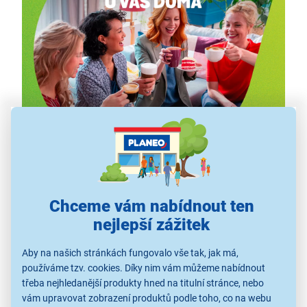
Staňte se baristou...
Chceme vám nabídnout ten
nejlepší zážitek
Intenzivní espresso pro tatínka, mamince Latté, dětem
horkou čokoládu, a pro tetu třeba exotické Chai latte.
Aby na našich stránkách fungovalo vše tak, jak má,
Všechny nápoje připraví TASSIMO
během krátké
používáme tzv. cookies. Díky nim vám můžeme nabídnout
chvíle
a vy tak
můžete bohatě pohostit všechny své
třeba nejhledanější produkty hned na titulní stránce, nebo
blízké
. Bavte se a užívejte si s kávovarem TASSIMO a
vám upravovat zobrazení produktů podle toho, co na webu