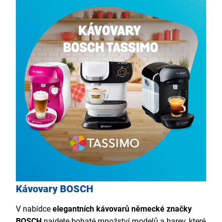
Kávovary BOSCH
V nabídce
elegantních kávovarů německé značky
BOSCH
najdete bohaté množství modelů a barev, které