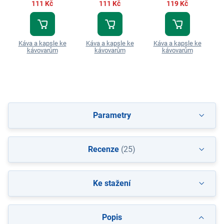
111 Kč
111 Kč
119 Kč
Káva a kapsle ke
Káva a kapsle ke
Káva a kapsle ke
K
kávovarům
kávovarům
kávovarům
Parametry
Recenze
(25)
Ke stažení
Popis