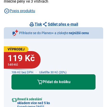
mléčné pěny ve 3 vrstvách
Popis produktu
Tisk
Sdílet přes e-mail
Přihlaste se do Planeo+ a získejte
nejnižší cenu
VÝPRODEJ
119 Kč
149 Kč
106 Kč bez DPH
Ušetříte 30 Kč (20%)
Přidat do košíku
Ihned k odeslání
skladem více než 5 ks
Expedujeme DNES.