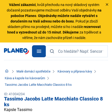
Vážení zákazníci
, kvůli přechodu na nový skladový systém
dočasně pozastavujeme možnost odběru Vaší objednávky
na
pobočce Planeo
.
Objednávky
můžete nadále vytvářet s
doručením na Vaši adresu nebo do boxu
. Pokud je zboží
skladem přímo na prodejně, můžete si ho i nadále
rezervovat
hned a vyzvednout už do 15 minut
.
Děkujeme
za trpělivost a
věříme, že nám zachováte přízeň i nadále.
Malé domácí spotřebiče
Kávovary a příprava kávy
Káva a kapsle ke kávovarům
Tassimo Jacobs Latte Macchiato Classico 8 ks
ID: 41004204
Tassimo Jacobs Latte Macchiato Classico 8
ks
Kapsle Tassimo