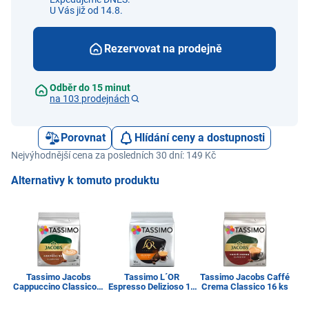
U Vás již od 14.8.
Rezervovat na prodejně
Odběr do 15 minut
na 103 prodejnách
Porovnat
Hlídání ceny a dostupnosti
Nejvýhodnější cena za posledních 30 dní: 149 Kč
Alternativy k tomuto produktu
Tassimo Jacobs
Tassimo L´OR
Tassimo Jacobs Caffé
Cappuccino Classico 8
Espresso Delizioso 16
Crema Classico 16 ks
K
ks
ks