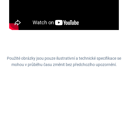
Použité obrázky jsou pouze ilustrativní a technické specifikace se
mohou v průběhu času změnit bez předchozího upozornění.