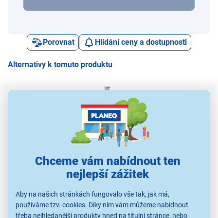
Porovnat
Hlídání ceny a dostupnosti
Alternativy k tomuto produktu
Swissten Řemínek
Epico Milanese strap
Swissten Kovový
Apple Watch 38/40mm
Watch 38/40/41 Silv
řemínek Apple Watch
Sil
Silver
42–44mm Silver
42
Chceme vám nabídnout ten
399 Kč
549 Kč
399 Kč
nejlepší zážitek
Aby na našich stránkách fungovalo vše tak, jak má,
Řemínky k chytrým
Řemínky k chytrým
Řemínky k chytrým
Ř
hodinkám
hodinkám
hodinkám
používáme tzv. cookies. Díky nim vám můžeme nabídnout
třeba nejhledanější produkty hned na titulní stránce, nebo