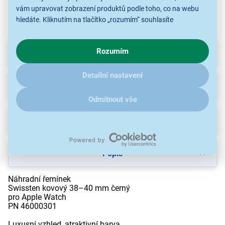
vám upravovat zobrazení produktů podle toho, co na webu
hledáte. Kliknutím na tlačítko „rozumím“ souhlasíte
s využíváním cookies pro analytické účely a předáním údajů o
chování na webu pro zobrazení cílených reklam. Pokud vás
Parametry
Rozumím
zajímají detaily, jak u nás s cookies a dalšími údaji pracujeme,
klikněte
sem
.
Detailní nastavení
Recenze
Odmítnout vše
Ke stažení
Popis
Náhradní řemínek
Swissten kovový 38–40 mm černý
pro Apple Watch
PN 46000301
Luxusní vzhled, atraktivní barva