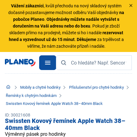
Vážení zákazníci
, kvůli přechodu na nový skladový systém
dočasně pozastavujeme možnost odběru Vaší objednávky
na
pobočce Planeo
.
Objednávky
můžete nadále vytvářet s
doručením na Vaši adresu nebo do boxu
. Pokud je zboží
skladem přímo na prodejně, můžete si ho i nadále
rezervovat
hned a vyzvednout už do 15 minut
.
Děkujeme
za trpělivost a
věříme, že nám zachováte přízeň i nadále.
Mobily a chytré hodinky
Příslušenství pro chytré hodinky
Řemínky k chytrým hodinkám
Swissten Kovový řemínek Apple Watch 38–40mm Black
ID: 30021608
Swissten Kovový řemínek Apple Watch 38–
40mm Black
Výměnný pásek pro hodinky