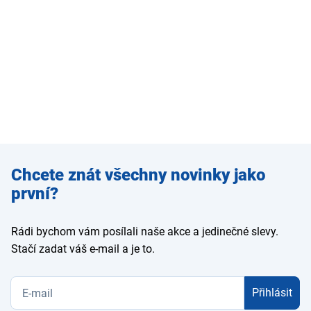
Zadejte
Chcete znát všechny novinky jako
e-mail
první?
Rádi bychom vám posílali naše akce a jedinečné slevy.
Stačí zadat váš e-mail a je to.
Přihlásit