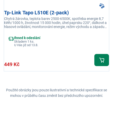
Tp-Link Tapo L510E (2-pack)
Chytrá žárovka, teplota barev 2500-6500K, spotřeba energie 8,7
kWh/1000 h, životnost 15 000 hodin, úhel paprsku 220°, dálkové a
hlasové ovládání, monitorování energie, režim východu a západu
slunce
Ihned k odeslání
Skladem 1 ks.
U Vás již od 13.8.
449 Kč
Použité obrázky jsou pouze ilustrativní a technické specifikace se
mohou v průběhu času změnit bez předchozího upozornění.