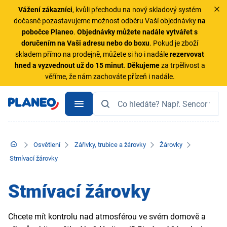
Vážení zákazníci
, kvůli přechodu na nový skladový systém
dočasně pozastavujeme možnost odběru Vaší objednávky
na
pobočce Planeo
.
Objednávky
můžete nadále vytvářet s
doručením na Vaši adresu nebo do boxu
. Pokud je zboží
skladem přímo na prodejně, můžete si ho i nadále
rezervovat
hned a vyzvednout už do 15 minut
.
Děkujeme
za trpělivost a
věříme, že nám zachováte přízeň i nadále.
Osvětlení
Zářivky, trubice a žárovky
Žárovky
Stmívací žárovky
Stmívací žárovky
Chcete mít kontrolu nad atmosférou ve svém domově a