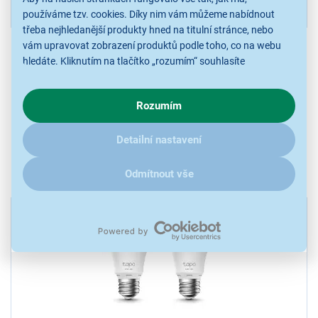
449 Kč
1
pack)
používáme tzv. cookies. Díky nim vám můžeme nabídnout
třeba nejhledanější produkty hned na titulní stránce, nebo
Zobrazit další nejprodávanější...
vám upravovat zobrazení produktů podle toho, co na webu
hledáte. Kliknutím na tlačítko „rozumím“ souhlasíte
s využíváním cookies pro analytické účely a předáním údajů o
Zobrazit filtry
chování na webu pro zobrazení cílených reklam. Pokud vás
Rozumím
zajímají detaily, jak u nás s cookies a dalšími údaji pracujeme,
klikněte
sem
.
1 produkt
Detailní nastavení
Řazení: Dle doporučení
Odmítnout vše