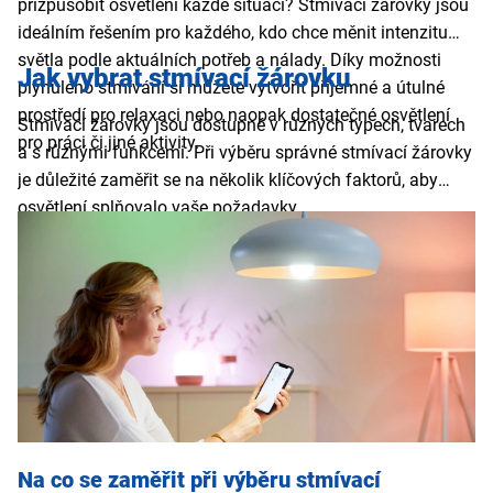
přizpůsobit osvětlení každé situaci? Stmívací žárovky jsou
ideálním řešením pro každého, kdo chce měnit intenzitu
světla podle aktuálních potřeb a nálady. Díky možnosti
Jak vybrat stmívací žárovku
plynulého stmívání si můžete vytvořit příjemné a útulné
prostředí pro relaxaci nebo naopak dostatečné osvětlení
Stmívací žárovky jsou dostupné v různých typech, tvarech
pro práci či jiné aktivity.
a s různými funkcemi. Při výběru správné stmívací žárovky
je důležité zaměřit se na několik klíčových faktorů, aby
osvětlení splňovalo vaše požadavky.
Na co se zaměřit při výběru stmívací