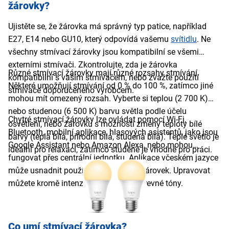
žárovky?
Ujistěte se, že žárovka má správný typ patice, například
E27, E14 nebo GU10, který odpovídá vašemu
svítidlu
. Ne
všechny stmívací žárovky jsou kompatibilní se všemi
externími stmívači. Zkontrolujte, zda je žárovka
Různé stmívací žárovky mají různé rozsahy stmívání.
kompatibilní s vaším stmívačem, nebo zvažte použití
Některé umožňují stmívání od 0 % do 100 %, zatímco jiné
stmívače doporučeného výrobcem.
mohou mít omezený rozsah. Vyberte si teplou (2 700 K)
nebo studenou (6 500 K) barvu světla podle účelu
Chytré stmívací žárovky lze ovládat pomocí Wi-Fi,
osvětlení, nebo žárovku s možností změny teploty bílé
Bluetooth, mobilní aplikace, hlasových asistentů, jako jsou
barvy (teplá bílá, přírodní bílá, studená bílá). Teplé světlo je
Google Assistant nebo Amazon Alexa, nebo mohou
ideální pro relaxaci, zatímco studené je vhodné pro práci.
fungovat přes centrální jednotku. Aplikace včeském jazyce
může usnadnit používání a ovládání žárovek. Upravovat
můžete kromě intenzity světla také barevné tóny.
Co umí stmívací žárovka?