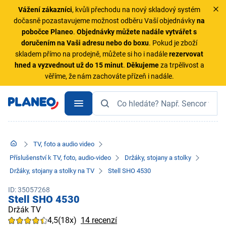
Vážení zákazníci
, kvůli přechodu na nový skladový systém
dočasně pozastavujeme možnost odběru Vaší objednávky
na
pobočce Planeo
.
Objednávky
můžete nadále vytvářet s
doručením na Vaši adresu nebo do boxu
. Pokud je zboží
skladem přímo na prodejně, můžete si ho i nadále
rezervovat
hned a vyzvednout už do 15 minut
.
Děkujeme
za trpělivost a
věříme, že nám zachováte přízeň i nadále.
TV, foto a audio video
Příslušenství k TV, foto, audio-video
Držáky, stojany a stolky
Držáky, stojany a stolky na TV
Stell SHO 4530
ID: 35057268
Stell SHO 4530
Držák TV
4,5
(18x)
14 recenzí