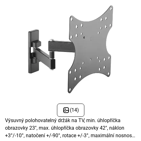
(14)
Výsuvný polohovatelný držák na TV, min. úhlopříčka
obrazovky 23", max. úhlopříčka obrazovky 42", náklon
+3°/-10°, natočení +/-90°, rotace +/-3°, maximální nosnost