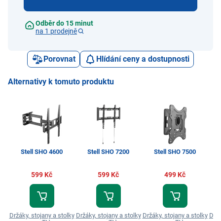
Odběr do 15 minut
na 1 prodejně
Porovnat
Hlídání ceny a dostupnosti
Alternativy k tomuto produktu
Stell SHO 4600
Stell SHO 7200
Stell SHO 7500
599 Kč
599 Kč
499 Kč
Držáky, stojany a stolky
Držáky, stojany a stolky
Držáky, stojany a stolky
Držá