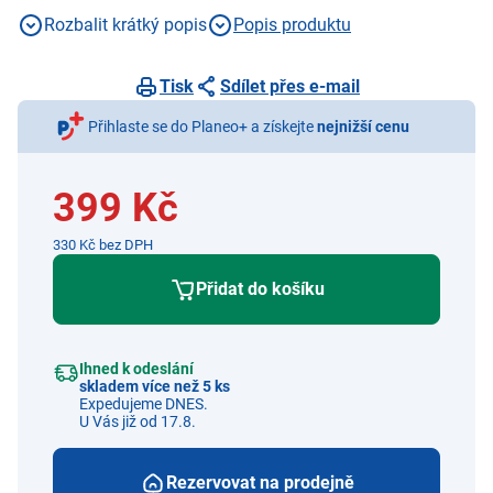
15 kg, barva černá, materiál ocel
Rozbalit krátký popis
Popis produktu
Tisk
Sdílet přes e-mail
Přihlaste se do Planeo+ a získejte
nejnižší cenu
399 Kč
330 Kč bez DPH
Přidat do košíku
Ihned k odeslání
skladem více než 5 ks
Expedujeme DNES.
U Vás již od 17.8.
Rezervovat na prodejně