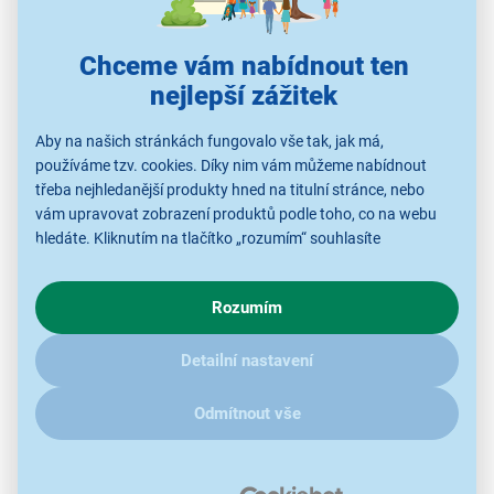
Chceme vám nabídnout ten
nejlepší zážitek
Aby na našich stránkách fungovalo vše tak, jak má,
používáme tzv. cookies. Díky nim vám můžeme nabídnout
Polohovatelný držák na TV Stell SHO
třeba nejhledanější produkty hned na titulní stránce, nebo
4530
vám upravovat zobrazení produktů podle toho, co na webu
hledáte. Kliknutím na tlačítko „rozumím“ souhlasíte
vyroben z kvalitní oceli v černém provedení
s využíváním cookies pro analytické účely a předáním údajů o
vhodný pro obrazovky o rozměrech 33–42"
chování na webu pro zobrazení cílených reklam. Pokud vás
nosnost 15 kg
Rozumím
zajímají detaily, jak u nás s cookies a dalšími údaji pracujeme,
náklon +3°/-10°
klikněte
sem
.
Detailní nastavení
natočení +/-90°
korekce roviny +/-3°
Odmítnout vše
vzdálenost od zdi min. 4,4 cm a max. 28,2 cm