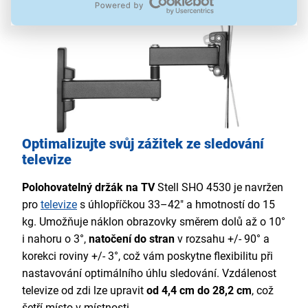
Optimalizujte svůj zážitek ze sledování
televize
Polohovatelný držák na TV
Stell SHO 4530 je navržen
pro
televize
s úhlopříčkou 33–42" a hmotností do 15
kg. Umožňuje náklon obrazovky směrem dolů až o 10°
i nahoru o 3°,
natočení do stran
v rozsahu +/- 90° a
korekci roviny +/- 3°, což vám poskytne flexibilitu při
nastavování optimálního úhlu sledování. Vzdálenost
televize od zdi lze upravit
od 4,4 cm do 28,2 cm
, což
šetří místo v místnosti.