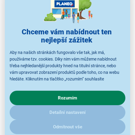
Polohovatelný držák SLIM na TV Stell
Chceme vám nabídnout ten
SHO 4410
nejlepší zážitek
vyroben z kvalitní oceli v černém provedení
Aby na našich stránkách fungovalo vše tak, jak má,
vhodný pro obrazovky o rozměrech 32–55"
používáme tzv. cookies. Díky nim vám můžeme nabídnout
nosnost 45 kg
třeba nejhledanější produkty hned na titulní stránce, nebo
náklon +/- 12°
vám upravovat zobrazení produktů podle toho, co na webu
hledáte. Kliknutím na tlačítko „rozumím“ souhlasíte
vzdálenost od zdi 5,3 cm
s využíváním cookies pro analytické účely a předáním údajů o
pojistka proti vysazení
chování na webu pro zobrazení cílených reklam. Pokud vás
max. rozteč 400 × 400 mm
Rozumím
zajímají detaily, jak u nás s cookies a dalšími údaji pracujeme,
klikněte
sem
.
Detailní nastavení
Odmítnout vše