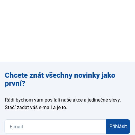
Zadejte
Chcete znát všechny novinky jako
e-mail
první?
Rádi bychom vám posílali naše akce a jedinečné slevy.
Stačí zadat váš e-mail a je to.
Přihlásit