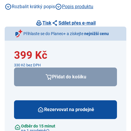
minimální rozteč: 100x100 mm, maximální rozteč:
Rozbalit krátký popis
Popis produktu
400x400 mm, materiál: Ocel, "Pojistka" proti vysazení
Tisk
Sdílet přes e-mail
Přihlaste se do Planeo+ a získejte
nejnižší cenu
399 Kč
330 Kč bez DPH
Přidat do košíku
Rezervovat na prodejně
Odběr do 15 minut
na 1 prodejně