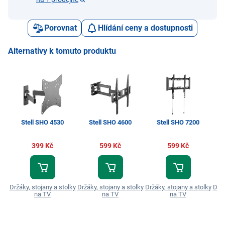
Porovnat
Hlídání ceny a dostupnosti
Alternativy k tomuto produktu
Stell SHO 4530
Stell SHO 4600
Stell SHO 7200
399 Kč
599 Kč
599 Kč
Držáky, stojany a stolky
Držáky, stojany a stolky
Držáky, stojany a stolky
Držá
na TV
na TV
na TV