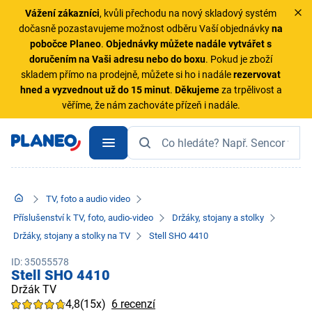
Vážení zákazníci
, kvůli přechodu na nový skladový systém
dočasně pozastavujeme možnost odběru Vaší objednávky
na
pobočce Planeo
.
Objednávky
můžete nadále vytvářet s
doručením na Vaši adresu nebo do boxu
. Pokud je zboží
skladem přímo na prodejně, můžete si ho i nadále
rezervovat
hned a vyzvednout už do 15 minut
.
Děkujeme
za trpělivost a
věříme, že nám zachováte přízeň i nadále.
TV, foto a audio video
Příslušenství k TV, foto, audio-video
Držáky, stojany a stolky
Držáky, stojany a stolky na TV
Stell SHO 4410
ID: 35055578
Stell SHO 4410
Držák TV
4,8
(15x)
6 recenzí