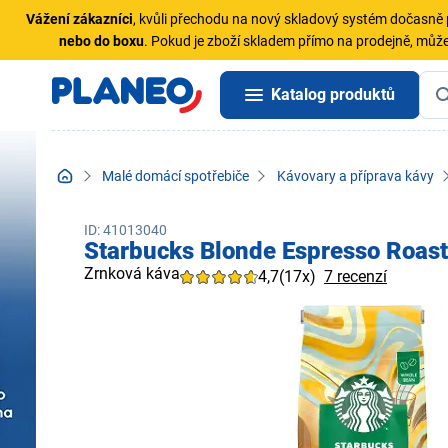
Vážení zákazníci
, kvůli přechodu na nový skladový systém dočasn
nebo do boxu
. Pokud je zboží skladem přímo na prodejně, může
Katalog produktů
Malé domácí spotřebiče
Kávovary a příprava kávy
ID: 41013040
Starbucks Blonde Espresso Roas
Zrnková káva
4,7
(17x)
7 recenzí