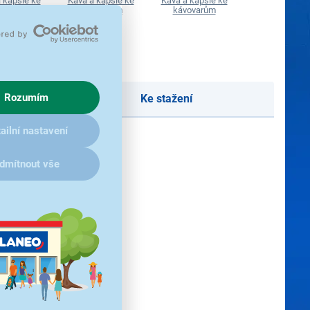
 kapsle ke
Káva a kapsle ke
Káva a kapsle ke
kávovarům
vovarům
kávovarům
kávovarům
Rozumím
Ke stažení
ailní nastavení
dmítnout vše