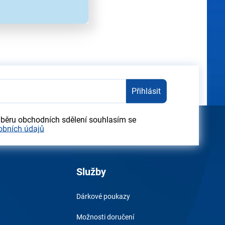
ez předchozího upozornění.
Přihlásit
dběru obchodních sdělení souhlasím se
obních údajů
Služby
Dárkové poukazy
Možnosti doručení