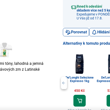
Ihned k odeslání
skladem více než 5 k
Expedujeme v PONDĚL
U Vás již od 17.8.
Porovnat
Hlídání
Alternativy k tomuto prod
ými tóny, lahodná a jemná
kávových zrn z Latinské
De'Longhi Selezione
De'Lo
Espresso 1kg
Espresso
450 Kč
5