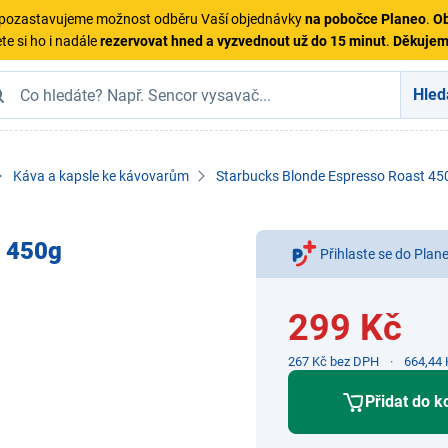
ě pozastavujeme možnost odběru Vaší objednávky
na pobočce Planeo
.
Ob
te si ho i nadále
rezervovat hned a vyzvednout už do 15 minut
.
Děkuje
Hled
Káva a kapsle ke kávovarům
Starbucks Blonde Espresso Roast 45
t 450g
Přihlaste se do Plan
299 Kč
267 Kč bez DPH
664,44 
Přidat do k