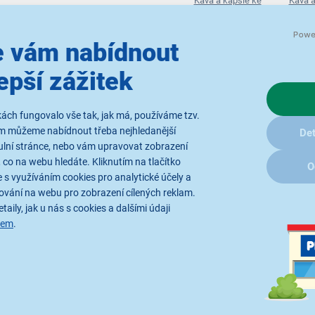
Káva a kapsle ke
Káva a
kávovarům
ká
 vám nabídnout
epší zážitek
Parametry
Recenze
(7)
ách fungovalo vše tak, jak má, používáme tzv.
ám můžeme nabídnout třeba nejhledanější
Det
ulní stránce, nebo vám upravovat zobrazení
 co na webu hledáte. Kliknutím na tlačítko
O
 s využíváním cookies pro analytické účely a
ování na webu pro zobrazení cílených reklam.
taily, jak u nás s cookies a dalšími údaji
pressa
eli opustit dům
sem
.
 pečlivě upražena, aby se uvolnily její sladké a výrazné tóny
servation International