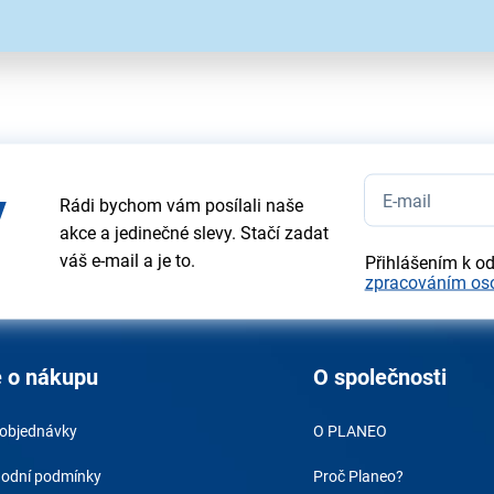
e ilustrativní a technické specifikace se mohou v průběhu času změnit b
y
Rádi bychom vám posílali naše
akce a jedinečné slevy. Stačí zadat
váš e-mail a je to.
Přihlášením k o
zpracováním os
 o nákupu
O společnosti
 objednávky
O PLANEO
odní podmínky
Proč Planeo?