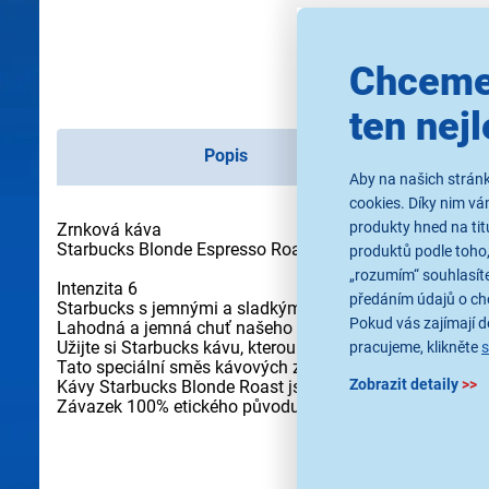
Chceme
ten nejl
Popis
Aby na našich stránk
cookies. Díky nim v
produkty hned na tit
Zrnková káva
Starbucks Blonde Espresso Roast 450g
produktů podle toho,
„rozumím“ souhlasíte
Intenzita 6
předáním údajů o ch
Starbucks s jemnými a sladkými tóny
Pokud vás zajímají de
Lahodná a jemná chuť našeho nejsvětleji praženého es
Užijte si Starbucks kávu, kterou milujete, aniž byste mus
pracujeme, klikněte
Tato speciální směs kávových zrn z Latinské Ameriky byla
Zobrazit detaily
>>
Kávy Starbucks Blonde Roast jsou lehčí a jemnější
Závazek 100% etického původu kávy ve spolupráci s Con