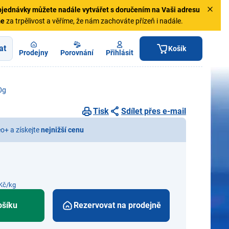
jednávky
můžete nadále vytvářet s doručením na Vaši adresu
me
za trpělivost a věříme, že nám zachováte přízeň i nadále.
at
Košík
Prodejny
Porovnání
Přihlásit
0g
Tisk
Sdílet přes e-mail
eo+ a získejte
nejnižší cenu
Kč/kg
ošíku
Rezervovat na prodejně