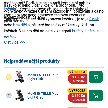
možnostmi? Podívejte se na naši kompletní nabídku
na rukojeť nebo úložný košík na drobnosti. Tyto
kočárků
. Kromě sportovních zde najdete i hluboké,
vychytávky výrazně usnadní každodenní používání a často
kombinované nebo praktické cestovní kočárky a
jsou již součástí balení.
Také u nás nejdete další vybavení kočárku, jako je
fusak,
příslušenství.
nebo
hrazdička
, některé hrazdičky můžete využití i na
kočárek. Vše pro děti najdete v kategorii
hračky a dětské
potřeby.
Číst více >>>
Nejprodávanější produkty
VÝPRODEJ
MoMi ESTELLE Plus
1
3 150 Kč
Light Pink
3 990 Kč
VÝPRODEJ
MoMi ESTELLE Plus
2
3 150 Kč
Light Grey
3 990 Kč