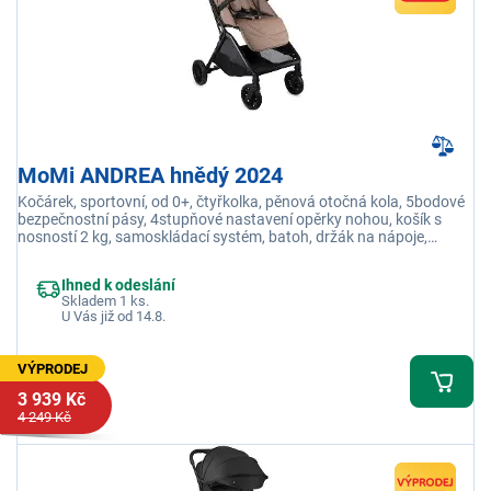
MoMi ANDREA hnědý 2024
Kočárek, sportovní, od 0+, čtyřkolka, pěnová otočná kola, 5bodové
bezpečnostní pásy, 4stupňové nastavení opěrky nohou, košík s
nosností 2 kg, samoskládací systém, batoh, držák na nápoje,
moskytiéra, pláštěnka
Ihned k odeslání
Skladem 1 ks.
U Vás již od 14.8.
VÝPRODEJ
3 939 Kč
4 249 Kč