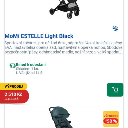
MoMi ESTELLE Light Black
Sportovní kočárek, pro děti od 6m+, odpružení 4 kol, kolečka z pěny
EVA, nastavitelná opěrka zad, nastavitelná opěrka nohou, 5bodové
bezpečnostní pásy, odnímatelné madlo, nožní brzda, velký spodní
koš, nosnost 15 kg
Ihned k odeslání
Skladem 1 ks.
U Vás již od 14.8.
VÝPRODEJ
2 518 Kč
3 190 Kč