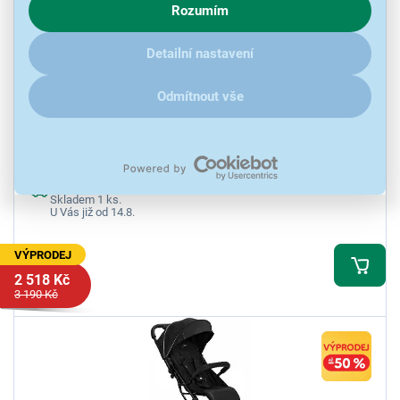
Rozumím
zajímají detaily, jak u nás s cookies a dalšími údaji pracujeme,
klikněte
sem
.
Detailní nastavení
MoMi ESTELLE Light Grey
Odmítnout vše
Sportovní kočárek, pro děti od 6m+, odpružení 4 kol, kolečka z pěny
EVA, nastavitelná opěrka zad, nastavitelná opěrka nohou, 5bodové
bezpečnostní pásy, odnímatelné madlo, nožní brzda, velký spodní
koš, nosnost 15 kg
Ihned k odeslání
Skladem 1 ks.
U Vás již od 14.8.
VÝPRODEJ
2 518 Kč
3 190 Kč