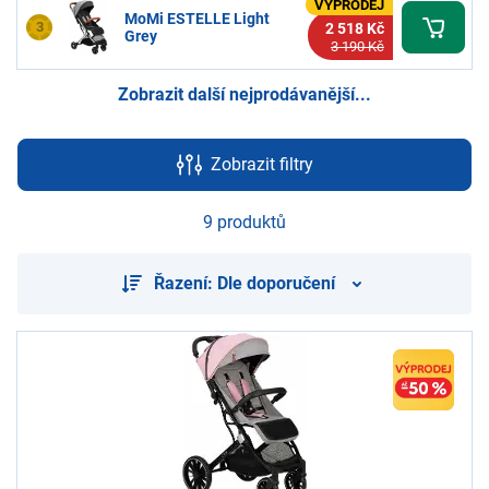
VÝPRODEJ
MoMi ESTELLE Light
3
2 518 Kč
Grey
3 190 Kč
Zobrazit další nejprodávanější...
Zobrazit filtry
9 produktů
Řazení: Dle doporučení