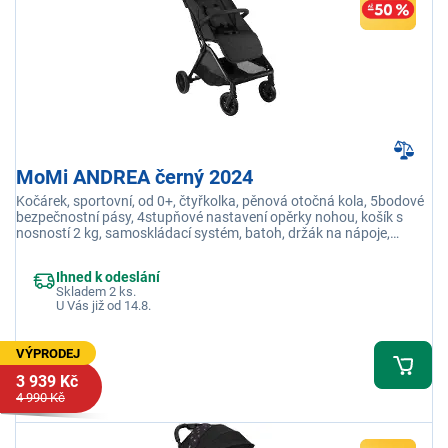
MoMi ANDREA černý 2024
Kočárek, sportovní, od 0+, čtyřkolka, pěnová otočná kola, 5bodové
bezpečnostní pásy, 4stupňové nastavení opěrky nohou, košík s
nosností 2 kg, samoskládací systém, batoh, držák na nápoje,
moskytiéra, pláštěnka
Ihned k odeslání
Skladem 2 ks.
U Vás již od 14.8.
VÝPRODEJ
3 939 Kč
4 990 Kč