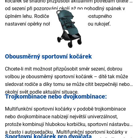
kočárek se snadno přizpůsobí aktuálním potřebám dítěte –
od sezení při pozorování okolí až po pohodlný spánek v
úplném lehu. Rodiče ocení i možnost postupného
nastavení opěrky nohou a ergonomickou rukojeť.
Obousměrný sportovní kočárek
Chcete-li mít možnost přizpůsobit směr sezení, dobrou
volbou je obousměrný sportovní kočárek – dítě tak může
sledovat rodiče a díky tomu se může cítit bezpečněji nebo
okolní svět podle aktuální situace.
Trojkombinace nebo dvojkombinace:
Multifunkční sportovní kočárky v podobě trojkombinace
nebo dvojkombinace nabízejí největší univerzálnost,
protože kombinují hlubokou korbičku, sportovní nástavbu
a často i autosedačku. Multifunkční sportovní kočárky v
Sportovní kočárek pro dvojčata