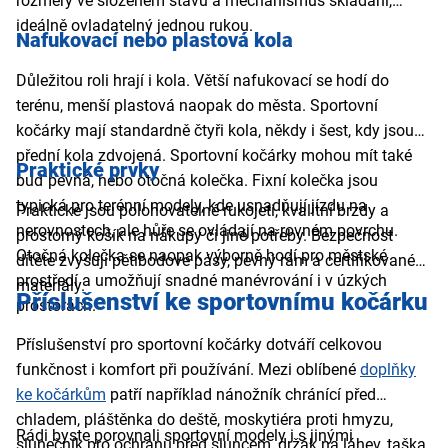
rozměry ve složeném stavu a mechanismus skládání,
ideálně ovladatelný jednou rukou.
Nafukovací nebo plastová kola
Důležitou roli hrají i kola. Větší nafukovací se hodí do
terénu, menší plastová naopak do města. Sportovní
kočárky mají standardně čtyři kola, někdy i šest, kdy jsou
přední kola zdvojená. Sportovní kočárky mohou mít také
Praktické prvky
buď pevná, nebo otočná kolečka. Fixní kolečka jsou
typická pro terénní modely, kde usnadňují jízdu na
Praktické jsou polohovatelné rukojeti, kvalitní brzdy a
nerovnostech, ale hůře se ovládají na rovném povrchu.
prostorný košík na nákupy či jiné potřeby. Bezpečnost
Otočná kolečka se naopak výborně hodí pro městské
dítěte zvyšují pětibodové pásy, pevný rám a certifikované
prostředí a umožňují snadné manévrování i v úzkých
materiály.
Příslušenství ke sportovnímu kočárku
prostorách.
Příslušenství pro sportovní kočárky dotváří celkovou
funkčnost i komfort při používání. Mezi oblíbené
doplňky
ke kočárkům
patří například nánožník chránící před
chladem, pláštěnka do deště, moskytiéra proti hmyzu,
Rádi byste porovnali sportovní modely i s jinými
slunečník pro ochranu před sluncem, držák na láhev, taška