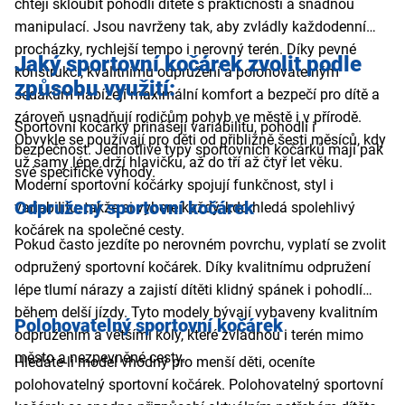
chtějí skloubit pohodlí dítěte s praktičností a snadnou
manipulací. Jsou navrženy tak, aby zvládly každodenní
procházky, rychlejší tempo i nerovný terén. Díky pevné
Jaký sportovní kočárek zvolit podle
konstrukci, kvalitnímu odpružení a polohovatelným
způsobu využití:
sedákům nabízejí maximální komfort a bezpečí pro dítě a
zároveň usnadňují rodičům pohyb ve městě i v přírodě.
Sportovní kočárky přinášejí variabilitu, pohodlí i
Obvykle se používají pro děti od přibližně šesti měsíců, kdy
bezpečnost. Jednotlivé typy sportovních kočárků mají pak
už samy lépe drží hlavičku, až do tří až čtyř let věku.
své specifické výhody.
Moderní sportovní kočárky spojují funkčnost, styl i
Odpružený sportovní kočárek
variabilitu, takže si vybere každý, kdo hledá spolehlivý
kočárek na společné cesty.
Pokud často jezdíte po nerovném povrchu, vyplatí se zvolit
odpružený sportovní kočárek. Díky kvalitnímu odpružení
lépe tlumí nárazy a zajistí dítěti klidný spánek i pohodlí
během delší jízdy. Tyto modely bývají vybaveny kvalitním
Polohovatelný sportovní kočárek
odpružením a většími koly, které zvládnou i terén mimo
město a nezpevněné cesty.
Hledáte-li model vhodný pro menší děti, oceníte
polohovatelný sportovní kočárek. Polohovatelný sportovní