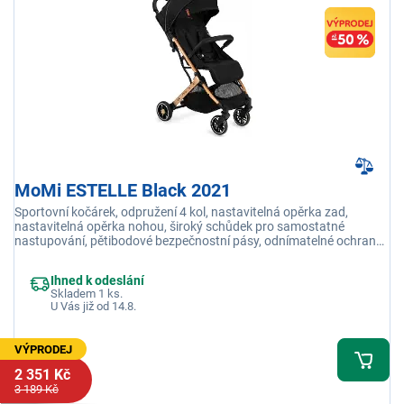
MoMi ESTELLE Black 2021
Sportovní kočárek, odpružení 4 kol, nastavitelná opěrka zad,
nastavitelná opěrka nohou, široký schůdek pro samostatné
nastupování, pětibodové bezpečnostní pásy, odnímatelné ochranné
madlo
Ihned k odeslání
Skladem 1 ks.
U Vás již od 14.8.
VÝPRODEJ
2 351 Kč
3 189 Kč