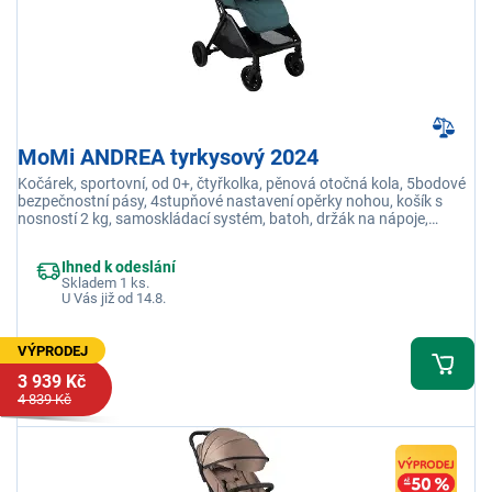
MoMi ANDREA tyrkysový 2024
Kočárek, sportovní, od 0+, čtyřkolka, pěnová otočná kola, 5bodové
bezpečnostní pásy, 4stupňové nastavení opěrky nohou, košík s
nosností 2 kg, samoskládací systém, batoh, držák na nápoje,
moskytiéra, pláštěnka
Ihned k odeslání
Skladem 1 ks.
U Vás již od 14.8.
VÝPRODEJ
3 939 Kč
4 839 Kč