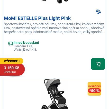
MoMi ESTELLE Plus Light Pink
Sportovní kočárek, pro děti od 6m+, odpružení 4 kol, kolečka z pěny
EVA, nastavitelná opěrka zad, nastavitelná opěrka nohou, 5bodové
bezpečnostní pásy, odnímatelné madlo, nožní brzda, velký spodní
koš, nosnost 22 kg
Ihned k odeslání
Skladem 1 ks.
U Vás již od 14.8.
VÝPRODEJ
3 150 Kč
3 990 Kč