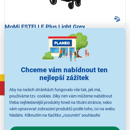
MoMi ESTELLE Plus Light Grey
Sportovní kočárek, pro děti od 6m+, odpružení 4 kol, kolečka z pěny
EVA, nastavitelná opěrka zad, nastavitelná opěrka nohou, 5bodové
bezpečnostní pásy, odnímatelné madlo, nožní brzda, velký spodní
koš, nosnost 22 kg
Ihned k odeslání
Skladem 1 ks.
U Vás již od 14.8.
Chceme vám nabídnout ten
nejlepší zážitek
VÝPRODEJ
3 150 Kč
Aby na našich stránkách fungovalo vše tak, jak má,
3 990 Kč
používáme tzv. cookies. Díky nim vám můžeme nabídnout
třeba nejhledanější produkty hned na titulní stránce, nebo
vám upravovat zobrazení produktů podle toho, co na webu
hledáte. Kliknutím na tlačítko „rozumím“ souhlasíte
s využíváním cookies pro analytické účely a předáním údajů o
chování na webu pro zobrazení cílených reklam. Pokud vás