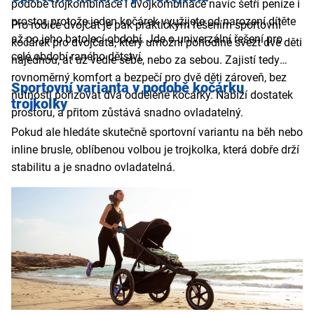
podobě trojkombinace i dvojkombinace navíc šetří peníze i
prostor, protože jeden kočárek využijete od narození dítěte
Pro rodiče dvojčat je pak praktickým řešením sportovní
až po jeho batolecí období. Jde o univerzální řešení pro
kočárek pro dvojčata, který umožní pohodlně svézt dvě děti
celé období raného dětství.
najednou, ať už vedle sebe, nebo za sebou. Zajistí tedy
rovnoměrný komfort a bezpečí pro dvě děti zároveň, bez
Sportovní varianta v podobě kočárku
nutnosti pořizovat dva oddělené kočárky. Nabízí dostatek
trojkolky
prostoru, a přitom zůstává snadno ovladatelný.
Pokud ale hledáte skutečně sportovní variantu na běh nebo
inline brusle, oblíbenou volbou je trojkolka, která dobře drží
stabilitu a je snadno ovladatelná.