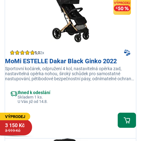
5,0
2x
MoMi ESTELLE Dakar Black Ginko 2022
Sportovní kočárek, odpružení 4 kol, nastavitelná opěrka zad,
nastavitelná opěrka nohou, široký schůdek pro samostatné
nastupování, pětibodové bezpečnostní pásy, odnímatelné ochranné
madlo
Ihned k odeslání
Skladem 1 ks.
U Vás již od 14.8.
VÝPRODEJ
3 150 Kč
3 919 Kč