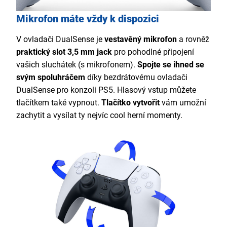
Mikrofon máte vždy k dispozici
V ovladači DualSense je
vestavěný mikrofon
a rovněž
praktický slot 3,5 mm jack
pro pohodlné připojení
vašich sluchátek (s mikrofonem).
Spojte se ihned se
svým spoluhráčem
díky bezdrátovému ovladači
DualSense pro konzoli PS5. Hlasový vstup můžete
tlačítkem také vypnout.
Tlačítko vytvořit
vám umožní
zachytit a vysílat ty nejvíc cool herní momenty.