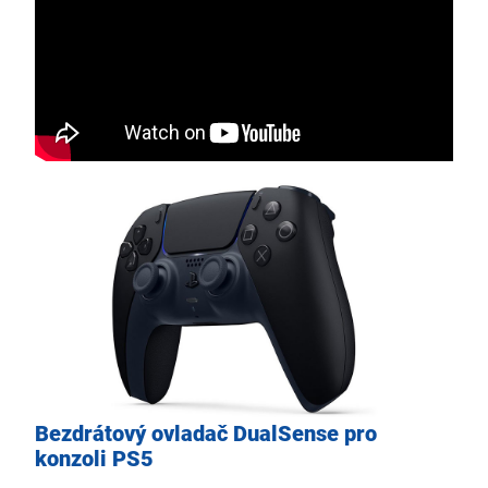
Bezdrátový ovladač DualSense pro
konzoli PS5