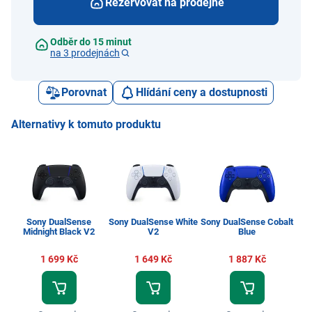
Rezervovat na prodejně
Odběr do 15 minut
na 3 prodejnách
Porovnat
Hlídání ceny a dostupnosti
Alternativy k tomuto produktu
Sony DualSense
Sony DualSense White
Sony DualSense Cobalt
Midnight Black V2
V2
Blue
S
1 699 Kč
1 649 Kč
1 887 Kč