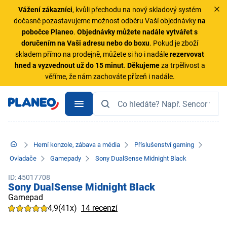
Vážení zákazníci
, kvůli přechodu na nový skladový systém
dočasně pozastavujeme možnost odběru Vaší objednávky
na
pobočce Planeo
.
Objednávky
můžete nadále vytvářet s
doručením na Vaši adresu nebo do boxu
. Pokud je zboží
skladem přímo na prodejně, můžete si ho i nadále
rezervovat
hned a vyzvednout už do 15 minut
.
Děkujeme
za trpělivost a
věříme, že nám zachováte přízeň i nadále.
Herní konzole, zábava a média
Příslušenství gaming
Ovladače
Gamepady
Sony DualSense Midnight Black
ID: 45017708
Sony DualSense Midnight Black
Gamepad
4,9
(41x)
14 recenzí