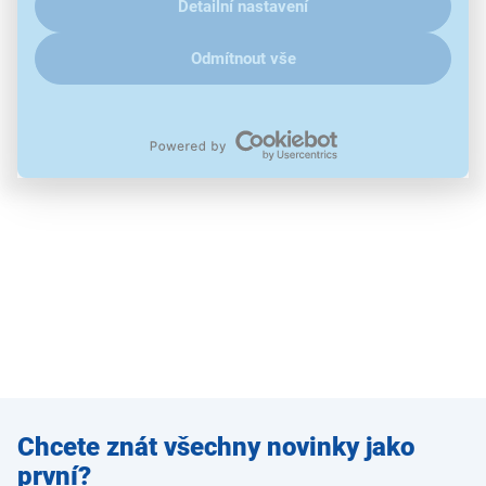
Detailní nastavení
Odmítnout vše
Zadejte
Chcete znát všechny novinky jako
e-mail
první?