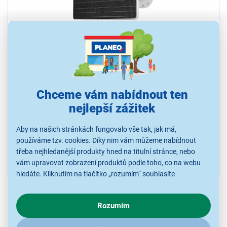
Ezviz 12W Battery Solar Panel
Solární panel s úložištěm, vysoká kompatibilita se solárními
systémy, odolné materiály pro dlouhou životnost, určené pro
venkovní i vnitřní umístění, snadné a bezpečné připojení, barva
Chceme vám nabídnout ten
černá - bílá
nejlepší zážitek
Ihned k odeslání
Skladem 1 ks.
U Vás již od 17.8.
Aby na našich stránkách fungovalo vše tak, jak má,
používáme tzv. cookies. Díky nim vám můžeme nabídnout
třeba nejhledanější produkty hned na titulní stránce, nebo
2 249 Kč
vám upravovat zobrazení produktů podle toho, co na webu
hledáte. Kliknutím na tlačítko „rozumím“ souhlasíte
s využíváním cookies pro analytické účely a předáním údajů o
chování na webu pro zobrazení cílených reklam. Pokud vás
Rozumím
zajímají detaily, jak u nás s cookies a dalšími údaji pracujeme,
Použité obrázky jsou pouze ilustrativní a technické specifikace se
klikněte
sem
.
mohou v průběhu času změnit bez předchozího upozornění.