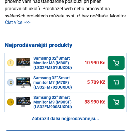
přičemž vám nadstandardně poslouží při plnění
pracovních úkolů. Procházet web nebo pracovat na
svěřených projektech můžete nyní už bez počítače. Monitor
Číst více >>>
Smart umožňuje dokonce i hraní oblíbených her bez toho,
aby byla zapotřebí konzole. Po připojení k Wi-Fi se vám
dokonce otevře i svět streamovacích služeb.
Nejprodávanější produkty
Samsung 32" Smart
10 990 Kč
1
Monitor M8 (M80F)
(LS32FM801UUXDU)
Samsung 32" Smart
5 709 Kč
2
monitor M7 (M70F)
(LS32FM702UUXDU)
Samsung 32" Smart
38 990 Kč
3
Monitor M9 (M90SF)
(LS32FM900SUXDU)
Zobrazit další nejprodávanější...