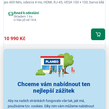
jas 400 Nits, odezva 4 ms, HDMI, RJ-45, VESA 100 × 100, barva bílá
Ihned k odeslání
Skladem 1 ks.
U Vás již od 14.8.
10 990 Kč
Chceme vám nabídnout ten
nejlepší zážitek
Samsung 32" Smart monitor M7 (M70F)
Aby na našich stránkách fungovalo vše tak, jak má,
(LS32FM702UUXDU)
používáme tzv. cookies. Díky nim vám můžeme nabídnout