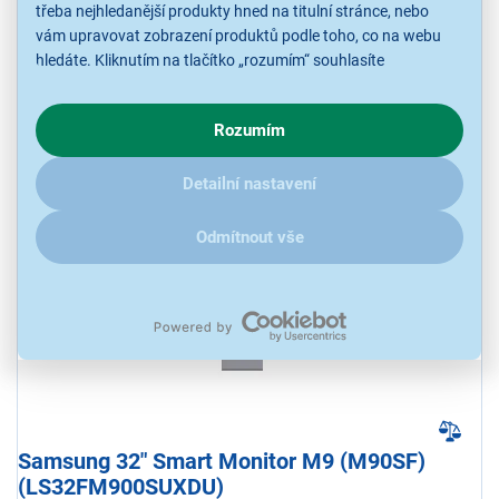
LCD monitor, úhlopříčka 32" / 81,28 cm, 3840 × 2160 px VA 60 Hz,
třeba nejhledanější produkty hned na titulní stránce, nebo
jas 240 Nits, odezva 4 ms, HDMI, VESA 100 × 100, barva černá
vám upravovat zobrazení produktů podle toho, co na webu
hledáte. Kliknutím na tlačítko „rozumím“ souhlasíte
Ihned k odeslání
s využíváním cookies pro analytické účely a předáním údajů o
Skladem 1 ks.
U Vás již od 14.8.
chování na webu pro zobrazení cílených reklam. Pokud vás
Rozumím
zajímají detaily, jak u nás s cookies a dalšími údaji pracujeme,
klikněte
sem
.
5 709 Kč
Detailní nastavení
Odmítnout vše
NA OBJEDNÁVKU
Samsung 32" Smart Monitor M9 (M90SF)
(LS32FM900SUXDU)