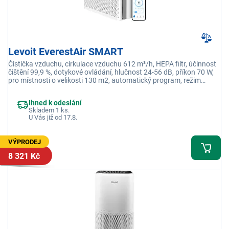
Levoit EverestAir SMART
Čistička vzduchu, cirkulace vzduchu 612 m³/h, HEPA filtr, účinnost
čištění 99,9 %, dotykové ovládání, hlučnost 24-56 dB, příkon 70 W,
pro místnosti o velikosti 130 m2, automatický program, režim
spánku, časovač, senzor kvality vzduchu, aplikace VeSync
Ihned k odeslání
Skladem 1 ks.
U Vás již od 17.8.
VÝPRODEJ
8 321 Kč