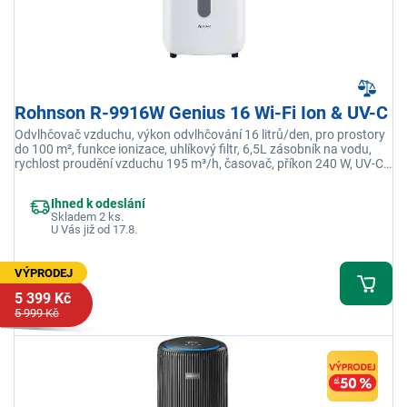
Rohnson R-9916W Genius 16 Wi-Fi Ion & UV-C
Odvlhčovač vzduchu, výkon odvlhčování 16 litrů/den, pro prostory
do 100 m², funkce ionizace, uhlíkový filtr, 6,5L zásobník na vodu,
rychlost proudění vzduchu 195 m³/h, časovač, příkon 240 W, UV-C
sterilizační lampa, Wi-Fi funkce
Ihned k odeslání
Skladem 2 ks.
U Vás již od 17.8.
VÝPRODEJ
5 399 Kč
5 999 Kč