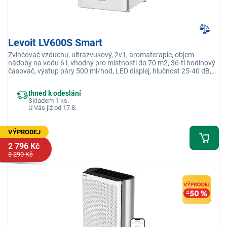
Levoit LV600S Smart
Zvlhčovač vzduchu, ultrazvukový, 2v1, aromaterapie, objem
nádoby na vodu 6 l, vhodný pro místnosti do 70 m2, 36-ti hodinový
časovač, výstup páry 500 ml/hod, LED displej, hlučnost 25-40 dB,
vhodné pro pěstování rostlin, aplikace VeSync
Ihned k odeslání
Skladem 1 ks.
U Vás již od 17.8.
VÝPRODEJ
2 796 Kč
3 290 Kč