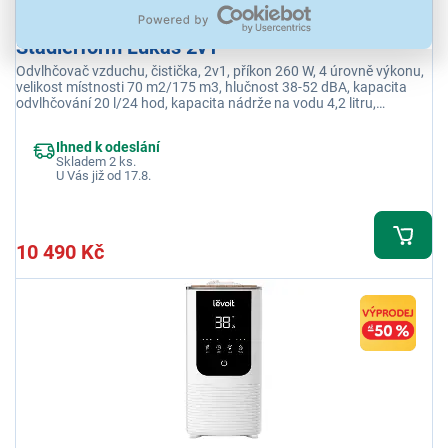
Stadlerform Lukas 2v1
Odvlhčovač vzduchu, čistička, 2v1, příkon 260 W, 4 úrovně výkonu,
velikost místnosti 70 m2/175 m3, hlučnost 38-52 dBA, kapacita
odvlhčování 20 l/24 hod, kapacita nádrže na vodu 4,2 litru,
časovač, noční režim, automatické vypnutí při naplnění zásobníku
Ihned k odeslání
Skladem 2 ks.
U Vás již od 17.8.
10 490 Kč