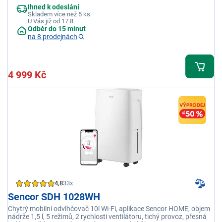
Ihned k odeslání
Skladem více než 5 ks.
U Vás již od 17.8.
Odběr do 15 minut
na 8 prodejnách
4 999 Kč
4,8
33x
Sencor SDH 1028WH
Chytrý mobilní odvlhčovač 10l Wi-Fi, aplikace Sencor HOME, objem
nádrže 1,5 l, 5 režimů, 2 rychlosti ventilátoru, tichý provoz, přesná