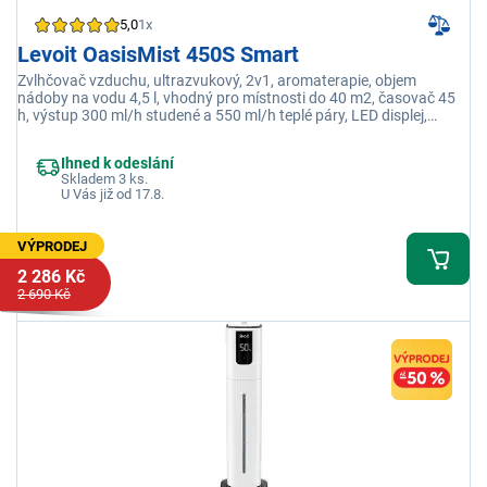
5,0
1x
Levoit OasisMist 450S Smart
Zvlhčovač vzduchu, ultrazvukový, 2v1, aromaterapie, objem
nádoby na vodu 4,5 l, vhodný pro místnosti do 40 m2, časovač 45
h, výstup 300 ml/h studené a 550 ml/h teplé páry, LED displej,
hlučnost 26-41 dB, aplikace VeSync
Ihned k odeslání
Skladem 3 ks.
U Vás již od 17.8.
VÝPRODEJ
2 286 Kč
2 690 Kč