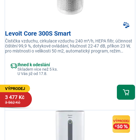
Levoit Core 300S Smart
Čistička vzduchu, cirkulace vzduchu 240 m³/h, HEPA filtr, účinnost
čištění 99,9 %, dotykové ovládání, hlučnost 22-47 dB, příkon 23 W,
pro místnosti o velikosti 50 m2, automatický program, režim
spánku, časovač, senzor kvality vzduchu, aplikace VeSync
Ihned k odeslání
Skladem více než 5 ks.
U Vás již od 17.8.
VÝPRODEJ
3 477 Kč
3 562 Kč