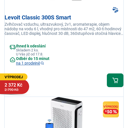
Levoit Classic 300S Smart
Zvlhčovač vzduchu, ultrazvukový, 2v1, aromaterapie, objem
nádoby na vodu 6 l, vhodný pro místnosti do 47 m2, 60-ti hodinový
časovač, LED displej, hlučnost 30 dB, 360stupňová otočná hlavice,
aplikace VeSync
Ihned k odeslání
Skladem 2 ks.
U Vás již od 17.8.
Odběr do 15 minut
na 1 prodejně
VÝPRODEJ
2 372 Kč
2 790 Kč