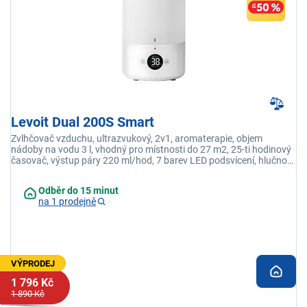
Levoit Dual 200S Smart
Zvlhčovač vzduchu, ultrazvukový, 2v1, aromaterapie, objem
nádoby na vodu 3 l, vhodný pro místnosti do 27 m2, 25-ti hodinový
časovač, výstup páry 220 ml/hod, 7 barev LED podsvícení, hlučnost
26 dB, 360stupňová otočná hlavice, aplikace VeSync
Odběr do 15 minut
na 1 prodejně
VÝPRODEJ
1 796 Kč
1 890 Kč