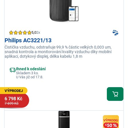
5,0
2x
Philips AC3221/13
Čistička vzduchu, odstraňuje 99,9 % částic velkých 0,003 um,
snadná kontrola a monitorování kvality vzduchu díky mobilní
aplikaci, dotykový displej, délka kabelu 1,8 m
Ihned k odeslání
Skladem 3 ks.
U Vás již od 17.8.
VÝPRODEJ
6 798 Kč
7 699 Kč