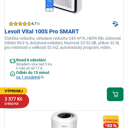
4,7
3x
Levoit Vital 100S Pro SMART
Čistička vzduchu, cirkulace vzduchu 243 m³/h, HEPA filtr, účinnost
čištění 99,9 %, dotykové ovládání, hlučnost 23-52 dB, příkon 32 W,
pro místnosti o velikosti 52 m2, automatický program, režim
spánku, časovač, senzor kvality vzduchu, aplikace VeSync
Ihned k odeslání
Skladem více než 5 ks.
U Vás již od 17.8.
Odběr do 15 minut
na 1 prodejně
VÝPRODEJ
3 377 Kč
3 562 Kč