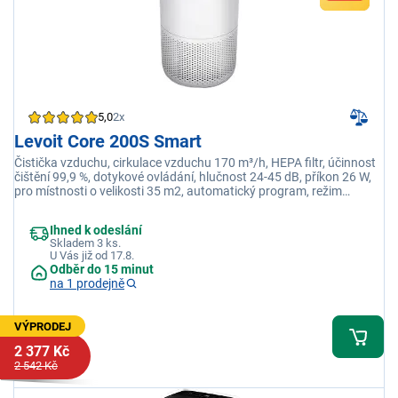
5,0
2x
Levoit Core 200S Smart
Čistička vzduchu, cirkulace vzduchu 170 m³/h, HEPA filtr, účinnost
čištění 99,9 %, dotykové ovládání, hlučnost 24-45 dB, příkon 26 W,
pro místnosti o velikosti 35 m2, automatický program, režim
spánku, časovač, senzor kvality vzduchu, aplikace VeSync
Ihned k odeslání
Skladem 3 ks.
U Vás již od 17.8.
Odběr do 15 minut
na 1 prodejně
VÝPRODEJ
2 377 Kč
2 542 Kč