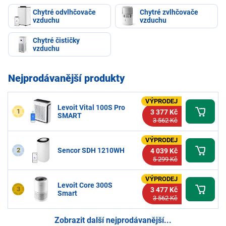
Chytré odvlhčovače
Chytré zvlhčovače
vzduchu
vzduchu
Chytré čističky
vzduchu
Nejprodávanější produkty
VÝPRODEJ
Levoit Vital 100S Pro
1
3 377 Kč
SMART
3 562 Kč
VÝPRODEJ
2
Sencor SDH 1210WH
4 039 Kč
5 299 Kč
VÝPRODEJ
Levoit Core 300S
3
3 477 Kč
Smart
3 562 Kč
Zobrazit další nejprodávanější...