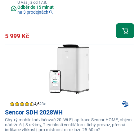
U Vás již od 17.8.
Odběr do 15 minut
na 3 prodejnách
5 999 Kč
4,6
23x
Sencor SDH 2028WH
Chytrý mobilní odvlhčovač 20l Wi-Fi, aplikace Sencor HOME, objem
nádrže 6 l, 3 režimy, 2 rychlosti ventilátoru, tichý provoz, přesná
indikace vlhkosti, pro místnost o rozloze 25-60 m2