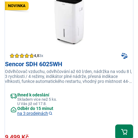
NOVINKA
4,8
3x
Sencor SDH 6025WH
Odvlhčovač vzduchu, odvlhčování až 60 l/den, nádržka na vodu 8 l,
3 rychlosti / 4 režimy, indikátor plné nádrže, přesná indikace
vlhkosti, funkce automatického restartu, vhodný pro místnost 44-
127 m2
Ihned k odeslání
Skladem více než 5 ks.
U Vás již od 17.8.
Odběr do 15 minut
na 3 prodejnách
9 499 Kč