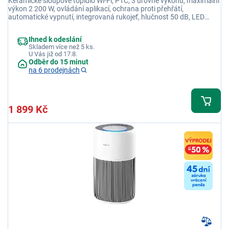
Keramické sloupové topidlo Wi-Fi, PTC, 3 úrovně výkonu, maximální
výkon 2 200 W, ovládání aplikací, ochrana proti přehřátí,
automatické vypnutí, integrovaná rukojeť, hlučnost 50 dB, LED
displej
Ihned k odeslání
Skladem více než 5 ks.
U Vás již od 17.8.
Odběr do 15 minut
na 6 prodejnách
1 899 Kč