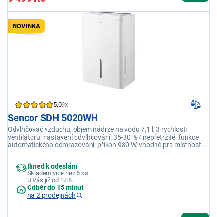
NOVINKA
5,0
9x
Sencor SDH 5020WH
Odvlhčovač vzduchu, objem nádrže na vodu 7,1 l, 3 rychlosti
ventilátoru, nastavení odvlhčování: 35-80 % / nepřetržitě, funkce
automatického odmrazování, příkon 980 W, vhodné pro místnost o
rozloze 38-107 m2
Ihned k odeslání
Skladem více než 5 ks.
U Vás již od 17.8.
Odběr do 15 minut
na 2 prodejnách