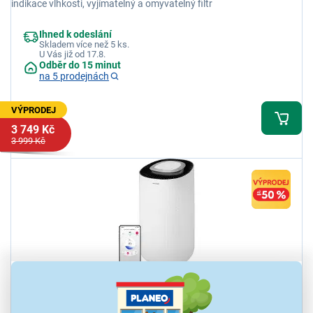
indikace vlhkosti, vyjímatelný a omyvatelný filtr
Ihned k odeslání
Skladem více než 5 ks.
U Vás již od 17.8.
Odběr do 15 minut
na 5 prodejnách
VÝPRODEJ
3 749 Kč
3 999 Kč
4,5
78x
Sencor SDH 1210WH