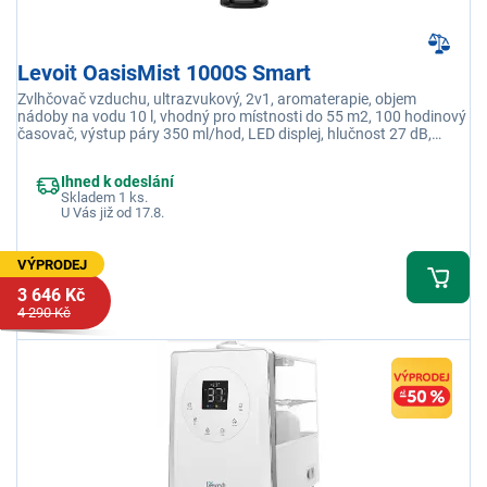
Levoit OasisMist 1000S Smart
Zvlhčovač vzduchu, ultrazvukový, 2v1, aromaterapie, objem
nádoby na vodu 10 l, vhodný pro místnosti do 55 m2, 100 hodinový
časovač, výstup páry 350 ml/hod, LED displej, hlučnost 27 dB,
dálkové ovládání, aplikace VeSync
Ihned k odeslání
Skladem 1 ks.
U Vás již od 17.8.
VÝPRODEJ
3 646 Kč
4 290 Kč