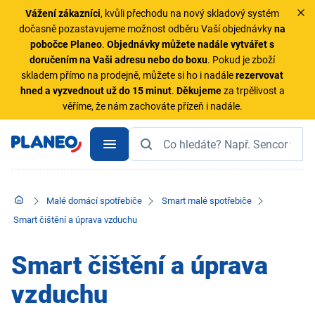
Vážení zákazníci
, kvůli přechodu na nový skladový systém
dočasně pozastavujeme možnost odběru Vaší objednávky
na
pobočce Planeo
.
Objednávky
můžete nadále vytvářet s
doručením na Vaši adresu nebo do boxu
. Pokud je zboží
skladem přímo na prodejně, můžete si ho i nadále
rezervovat
hned a vyzvednout už do 15 minut
.
Děkujeme
za trpělivost a
věříme, že nám zachováte přízeň i nadále.
Malé domácí spotřebiče
Smart malé spotřebiče
Smart čištění a úprava vzduchu
Smart čištění a úprava
vzduchu