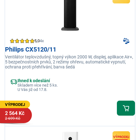
5,0
4x
Philips CX5120/11
Ventilátor teplovzdušný, topný výkon 2000 W, displej, aplikace Air+,
5 bezpečnostních prvků, 2 režimy ohřevu, automatické vypnutí,
ochrana proti přehřívání, barva šedá
Ihned k odeslání
Skladem více než 5 ks.
U Vás již od 17.8.
VÝPRODEJ
2 564 Kč
2 699 Kč