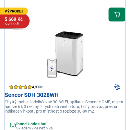
VÝPRODEJ
5 669 Kč
6 299 Kč
4,8
30x
Sencor SDH 3028WH
Chytrý mobilní odvlhčovač 30l Wi-Fi, aplikace Sencor HOME, objem
nádrže 6 l, 3 režimy, 2 rychlosti ventilátoru, tichý provoz, přesná
indikace vlhkosti, pro místnost o rozloze 30-89 m2
Ihned k odeslání
Skladem více než 5 ks.