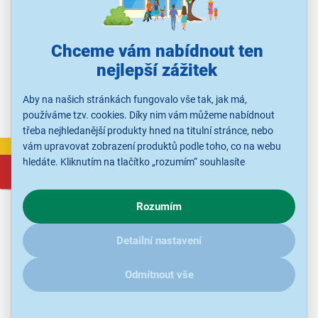
Chytrý odvlhčovač a čistička vzduchu, kapacita až 12 l/den,
místnosti 18–30 m², ovládání aplikací, 4 nastavení výkonu, 3
rychlosti ventilátoru, časovač, LED ovládací panel, senzor vlhkosti,
Chceme vám nabídnout ten
dětská pojistka
nejlepší zážitek
Ihned k odeslání
Skladem více než 5 ks.
U Vás již od 17.8.
Aby na našich stránkách fungovalo vše tak, jak má,
Odběr do 15 minut
na 50 prodejnách
používáme tzv. cookies. Díky nim vám můžeme nabídnout
třeba nejhledanější produkty hned na titulní stránce, nebo
vám upravovat zobrazení produktů podle toho, co na webu
VÝPRODEJ
hledáte. Kliknutím na tlačítko „rozumím“ souhlasíte
4 039 Kč
s využíváním cookies pro analytické účely a předáním údajů o
5 299 Kč
chování na webu pro zobrazení cílených reklam. Pokud vás
Rozumím
zajímají detaily, jak u nás s cookies a dalšími údaji pracujeme,
klikněte
sem
.
Detailní nastavení
Odmítnout vše