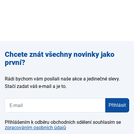
Zadejte
Chcete znát všechny novinky jako
e-mail
první?
Rádi bychom vám posílali naše akce a jedinečné slevy.
Stačí zadat váš e-mail a je to.
Přihlásit
Přihlášením k odběru obchodních sdělení souhlasím se
zpracováním osobních údajů