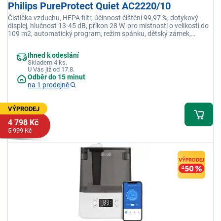
Philips PureProtect Quiet AC2220/10
Čistička vzduchu, HEPA filtr, účinnost čištění 99,97 %, dotykový
displej, hlučnost 13-45 dB, příkon 28 W, pro místnosti o velikosti do
109 m2, automatický program, režim spánku, dětský zámek,
3stupňová filtrace, noční osvětlení, aplikace
Ihned k odeslání
Skladem 4 ks.
U Vás již od 17.8.
Odběr do 15 minut
na 1 prodejně
VÝPRODEJ
4 798 Kč
5 999 Kč