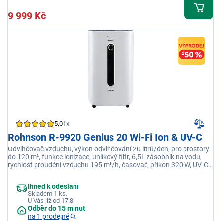
9 999 Kč
5,0
1x
Rohnson R-9920 Genius 20 Wi-Fi Ion & UV-C
Odvlhčovač vzduchu, výkon odvlhčování 20 litrů/den, pro prostory
do 120 m², funkce ionizace, uhlíkový filtr, 6,5L zásobník na vodu,
rychlost proudění vzduchu 195 m³/h, časovač, příkon 320 W, UV-C
sterilizační lampa, Wi-Fi mobilní aplikace
Ihned k odeslání
Skladem 1 ks.
U Vás již od 17.8.
Odběr do 15 minut
na 1 prodejně