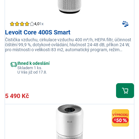
4,0
1x
Levoit Core 400S Smart
Čistička vzduchu, cirkulace vzduchu 400 m³/h, HEPA filtr, účinnost
čištění 99,9 %, dotykové ovládání, hlučnost 24-48 dB, příkon 24 W,
pro místnosti o velikosti 83 m2, automatický program, režim
spánku, časovač, senzor kvality vzduchu, aplikace VeSync
Ihned k odeslání
Skladem 1 ks.
U Vás již od 17.8.
5 490 Kč