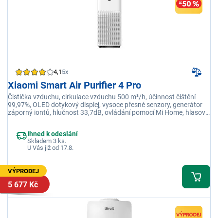
4,1
5x
Xiaomi Smart Air Purifier 4 Pro
Čistička vzduchu, cirkulace vzduchu 500 m³/h, účinnost čištění
99,97%, OLED dotykový displej, vysoce přesné senzory, generátor
záporný iontů, hlučnost 33,7dB, ovládání pomocí Mi Home, hlasoví
asistenti, výkon 50W
Ihned k odeslání
Skladem 3 ks.
U Vás již od 17.8.
VÝPRODEJ
5 677 Kč