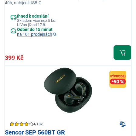
40h, nabíjení USB-C
Ihned k odeslání
Skladem více než 5 ks.
U Vás již od 17.8.
Odběr do 15 minut
na 101 prodejnách
399 Kč
4,1
8x
Sencor SEP 560BT GR