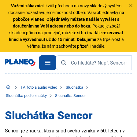
Vážení zákazníci
, kvůli přechodu na nový skladový systém
dočasně pozastavujeme možnost odběru Vaší objednávky
na
pobočce Planeo
.
Objednávky
můžete nadále vytvářet s
doručením na Vaši adresu nebo do boxu
. Pokud je zboží
skladem přímo na prodejně, můžete si ho i nadále
rezervovat
hned a vyzvednout už do 15 minut
.
Děkujeme
za trpělivost a
věříme, že nám zachováte přízeň i nadále.
TV, foto a audio video
Sluchátka
Sluchátka podle značky
Sluchátka Sencor
Sluchátka Sencor
Sencor je značka, která si od svého vzniku v 60. letech v