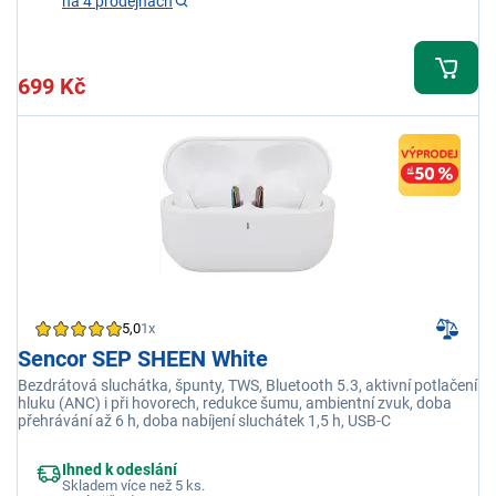
na 4 prodejnách
699 Kč
5,0
1x
Sencor SEP SHEEN White
Bezdrátová sluchátka, špunty, TWS, Bluetooth 5.3, aktivní potlačení
hluku (ANC) i při hovorech, redukce šumu, ambientní zvuk, doba
přehrávání až 6 h, doba nabíjení sluchátek 1,5 h, USB-C
Ihned k odeslání
Skladem více než 5 ks.