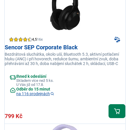
4,5
16x
Sencor SEP Corporate Black
Bezdrátová sluchátka, okolo uší, Bluetooth 5.3, aktivní potlačení
hluku (ANC) i při hovorech, redukce šumu, ambientní zvuk, doba
přehrávání až 30 h, doba nabíjení sluchátek 2 h, skládací, USB-C
Ihned k odeslání
Skladem více než 5 ks.
U Vás již od 17.8.
Odběr do 15 minut
na 116 prodejnách
799 Kč