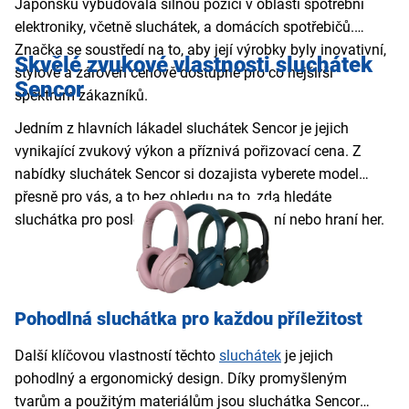
Japonsku vybudovala silnou pozici v oblasti spotřební
elektroniky, včetně sluchátek, a domácích spotřebičů.
Značka se soustředí na to, aby její výrobky byly inovativní,
Skvělé zvukové vlastnosti sluchátek
stylové a zároveň cenově dostupné pro co nejširší
Sencor
spektrum zákazníků.
Jedním z hlavních lákadel sluchátek Sencor je jejich
vynikající zvukový výkon a příznivá pořizovací cena. Z
nabídky sluchátek Sencor si dozajista vyberete model
přesně pro vás, a to bez ohledu na to, zda hledáte
sluchátka pro poslech hudby, telefonování nebo hraní her.
Pohodlná sluchátka pro každou příležitost
Další klíčovou vlastností těchto
sluchátek
je jejich
pohodlný a ergonomický design. Díky promyšleným
tvarům a použitým materiálům jsou sluchátka Sencor