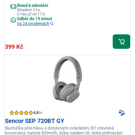
Ihned k odeslání
Skladem 3 ks.
U Vás již od 17.8.
Odběr do 15 minut
na 24 prodejnách
399 Kč
4,8
8x
Sencor SEP 720BT GY
Sluchátka přes hlavu s dotykovým ovládáním, BT, otevřená
konstrukce, baterie 500mAh, doba nabíjení 3h, doba přehrávání