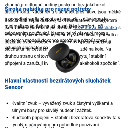
vhodná pro dlouhé hodiny poslechu bez jakéhokoli
Široká nabídka pro různé potřeby
diskomfortu. Náušníky u sluchátek přes hlavu jsou měkké
a pohodlné a přizpůsobí se tvaru uší – díky tomu je
Sencor nabízí jak drátové, tak i bezdrátové modely, které
minimalizován tlak na uši a zajištěn komfort i při
jsou vhodné pro různé příležitosti.
Bezdrátová sluchátka
s
celodenním používání. Nastavitelný hlavový most u
Bluetooth jsou ideální nejen pro ty, kteří hledají pohodlí a
některých modelů dokonce umožňuje přizpůsobení
bezkabelovou svobodu, ale také pro ty, kteří používají
velikosti sluchátek podle hlavy.
sluchátka na cestách, při běhu nebo jízdě na kole. Na
druhou stranu drátová sluchátka poskytují stabilní
připojení a zaručují kvalitní zvuk bez jakéhokoli zpoždění.
Hlavní vlastnosti bezdrátových sluchátek
Sencor
Kvalitní zvuk – vyvážený zvuk s čistými výškami a
silnými basy pro skvělý hudební zážitek.
Bluetooth připojení – stabilní bezdrátová konektivita s
rychlým párováním pro pohodlné používání.