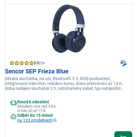
5,0
23x
Sencor SEP Frieza Blue
Dětská sluchátka, na uši, Bluetooth 5.3, RGB podsvícení,
integrovaný mikrofon, redukce šumu, doba přehrávání až 14 h,
doba nabíjení sluchátek 2 h, odnímatelný kabel, typ nabíjecího
konektoru USB-C
Ihned k odeslání
Skladem více než 5 ks.
U Vás již od 17.8.
Odběr do 15 minut
na 122 prodejnách