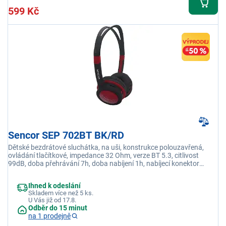
599 Kč
Sencor SEP 702BT BK/RD
Dětské bezdrátové sluchátka, na uši, konstrukce polouzavřená,
ovládání tlačítkové, impedance 32 Ohm, verze BT 5.3, citlivost
99dB, doba přehrávání 7h, doba nabíjení 1h, nabíjecí konektor
Micro USB
Ihned k odeslání
Skladem více než 5 ks.
U Vás již od 17.8.
Odběr do 15 minut
na 1 prodejně