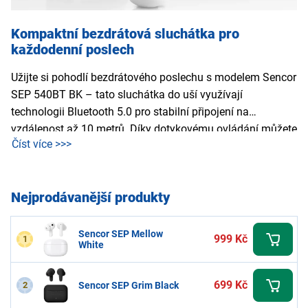
Kompaktní bezdrátová sluchátka pro
každodenní poslech
Užijte si pohodlí bezdrátového poslechu s modelem Sencor
SEP 540BT BK – tato sluchátka do uší využívají
technologii Bluetooth 5.0 pro stabilní připojení na
vzdálenost až 10 metrů. Díky dotykovému ovládání můžete
Číst více >>>
snadno spravovat přehrávání hudby nebo vyřizovat hovory.
Na jedno nabití zvládnou přibližně 3 hodiny poslechu,
přičemž nabíjecí pouzdro umožňuje plné dobití sluchátek
Nejprodávanější produkty
až třikrát po sobě.
Sencor SEP Mellow
999 Kč
1
White
699 Kč
2
Sencor SEP Grim Black