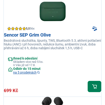
5,0
56x
Sencor SEP Grim Olive
Bezdrátová sluchátka, špunty, TWS, Bluetooth 5.3, aktivní potlačení
hluku (ANC) i při hovorech, redukce šumu, ambientní zvuk, doba
přehrávání až 6 h, doba nabíjení sluchátek 1,5 h, USB-C
Ihned k odeslání
Skladem více než 5 ks.
U Vás již od 17.8.
Odběr do 15 minut
na 5 prodejnách
699 Kč