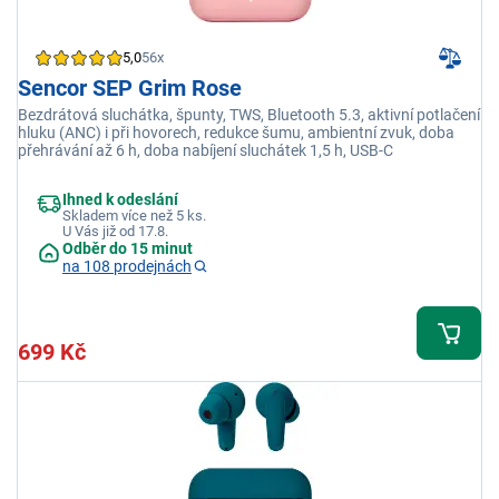
5,0
56x
Sencor SEP Grim Rose
Bezdrátová sluchátka, špunty, TWS, Bluetooth 5.3, aktivní potlačení
hluku (ANC) i při hovorech, redukce šumu, ambientní zvuk, doba
přehrávání až 6 h, doba nabíjení sluchátek 1,5 h, USB-C
Ihned k odeslání
Skladem více než 5 ks.
U Vás již od 17.8.
Odběr do 15 minut
na 108 prodejnách
699 Kč