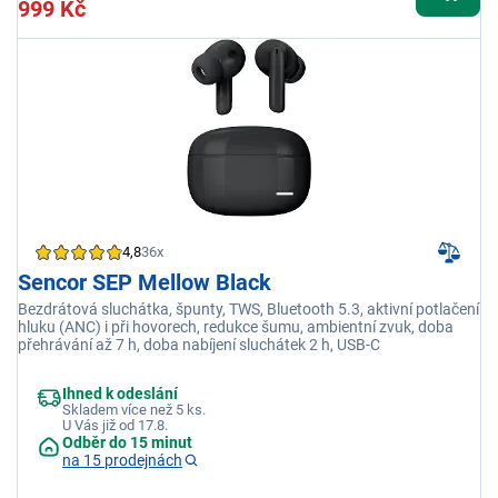
999 Kč
4,8
36x
Sencor SEP Mellow Black
Bezdrátová sluchátka, špunty, TWS, Bluetooth 5.3, aktivní potlačení
hluku (ANC) i při hovorech, redukce šumu, ambientní zvuk, doba
přehrávání až 7 h, doba nabíjení sluchátek 2 h, USB-C
Ihned k odeslání
Skladem více než 5 ks.
U Vás již od 17.8.
Odběr do 15 minut
na 15 prodejnách