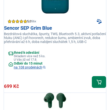
5,0
56x
Sencor SEP Grim Blue
Bezdrátová sluchátka, špunty, TWS, Bluetooth 5.3, aktivní potlačení
hluku (ANC) i při hovorech, redukce šumu, ambientní zvuk, doba
přehrávání až 6 h, doba nabíjení sluchátek 1,5 h, USB-C
Ihned k odeslání
Skladem více než 5 ks.
U Vás již od 17.8.
Odběr do 15 minut
na 108 prodejnách
699 Kč