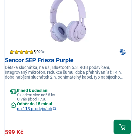
5,0
23x
Sencor SEP Frieza Purple
Dětská sluchátka, na uši, Bluetooth 5.3, RGB podsvícení,
integrovaný mikrofon, redukce šumu, doba přehrávání až 14 h,
doba nabíjení sluchátek 2 h, odnímatelný kabel, typ nabíjecího
konektoru USB-C
Ihned k odeslání
Skladem více než 5 ks.
U Vás již od 17.8.
Odběr do 15 minut
na 113 prodejnách
599 Kč