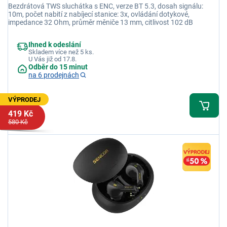
Bezdrátová TWS sluchátka s ENC, verze BT 5.3, dosah signálu:
10m, počet nabití z nabíjecí stanice: 3x, ovládání dotykové,
impedance 32 Ohm, průměr měniče 13 mm, citlivost 102 dB
Ihned k odeslání
Skladem více než 5 ks.
U Vás již od 17.8.
Odběr do 15 minut
na 6 prodejnách
VÝPRODEJ
419 Kč
580 Kč