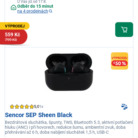
U Vás již od 17.8.
Odběr do 15 minut
na 4 prodejnách
VÝPRODEJ
559 Kč
799 Kč
5,0
1x
Sencor SEP Sheen Black
Bezdrátová sluchátka, špunty, TWS, Bluetooth 5.3, aktivní potlačení
hluku (ANC) i při hovorech, redukce šumu, ambientní zvuk, doba
přehrávání až 6 h, doba nabíjení sluchátek 1,5 h, USB-C