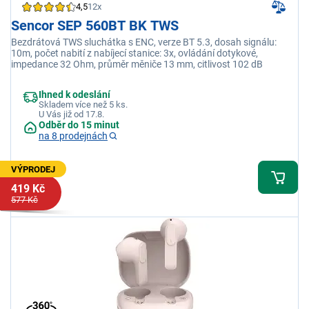
4,5
12x
Sencor SEP 560BT BK TWS
Bezdrátová TWS sluchátka s ENC, verze BT 5.3, dosah signálu:
10m, počet nabití z nabíjecí stanice: 3x, ovládání dotykové,
impedance 32 Ohm, průměr měniče 13 mm, citlivost 102 dB
Ihned k odeslání
Skladem více než 5 ks.
U Vás již od 17.8.
Odběr do 15 minut
na 8 prodejnách
VÝPRODEJ
419 Kč
577 Kč