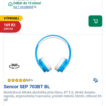
Odběr do 15 minut
na 1 prodejně
VÝPRODEJ
169 Kč
249 Kč
5,0
3x
Sencor SEP 703BT BL
Bezdrátová dětská sluchátka přes hlavu, BT 5.0, široký dosahu
signálu, ergonomicky tvarováno, průměr měničů 30mm, citlivost 85
dB