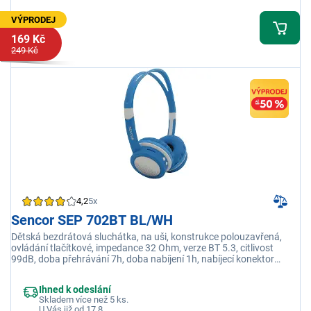
VÝPRODEJ
169 Kč
249 Kč
4,2
5x
Sencor SEP 702BT BL/WH
Dětská bezdrátová sluchátka, na uši, konstrukce polouzavřená,
ovládání tlačítkové, impedance 32 Ohm, verze BT 5.3, citlivost
99dB, doba přehrávání 7h, doba nabíjení 1h, nabíjecí konektor
Micro USB
Ihned k odeslání
Skladem více než 5 ks.
U Vás již od 17.8.