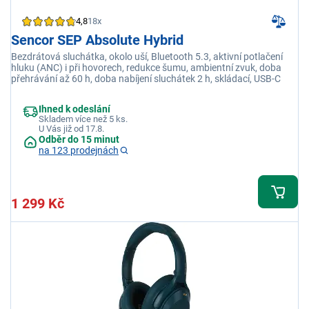
4,8
18x
Sencor SEP Absolute Hybrid
Bezdrátová sluchátka, okolo uší, Bluetooth 5.3, aktivní potlačení
hluku (ANC) i při hovorech, redukce šumu, ambientní zvuk, doba
přehrávání až 60 h, doba nabíjení sluchátek 2 h, skládací, USB-C
Ihned k odeslání
Skladem více než 5 ks.
U Vás již od 17.8.
Odběr do 15 minut
na 123 prodejnách
1 299 Kč