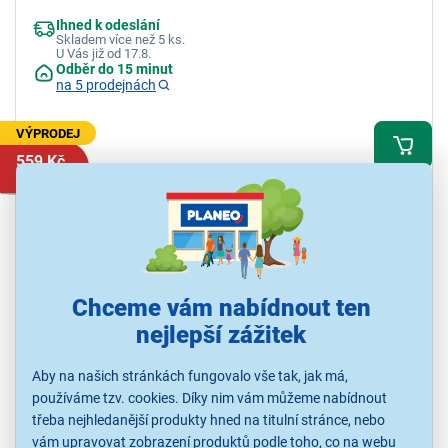
Ihned k odeslání
Skladem více než 5 ks.
U Vás již od 17.8.
Odběr do 15 minut
na 5 prodejnách
VÝPRODEJ
559 Kč
799 Kč
Chceme vám nabídnout ten
nejlepší zážitek
Aby na našich stránkách fungovalo vše tak, jak má,
4,5
13x
používáme tzv. cookies. Díky nim vám můžeme nabídnout
Sencor SEP Sleeper ANC
třeba nejhledanější produkty hned na titulní stránce, nebo
vám upravovat zobrazení produktů podle toho, co na webu
Bezdrátová sluchátka, okolo uší, Bluetooth 5.3, aktivní potlačení