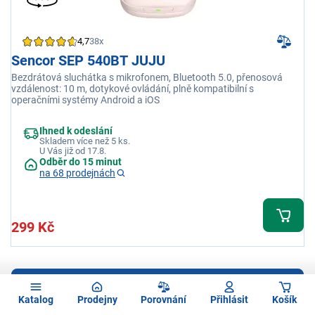
4,7
38x
Sencor SEP 540BT JUJU
Bezdrátová sluchátka s mikrofonem, Bluetooth 5.0, přenosová
vzdálenost: 10 m, dotykové ovládání, plně kompatibilní s
operačními systémy Android a iOS
Ihned k odeslání
Skladem více než 5 ks.
U Vás již od 17.8.
Odběr do 15 minut
na 68 prodejnách
299 Kč
Zobrazit dalších 24
Katalog
Prodejny
Porovnání
Přihlásit
Košík