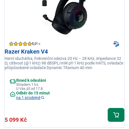
5,0
1x
Razer Kraken V4
Herní sluchátka, frekvenční odezva 20 Hz – 28 kHz, impedance 32
Ω, citlivost (@1 kHz) 98 dBSPL/mW při 1 kHz podle HATS, ovladače
přizpůsobené ovladače Dynamic Titanium 40 mm
Ihned k odeslání
Skladem 1 ks.
U Vás již od 17.8.
Odběr do 15 minut
na 1 prodejně
5 099 Kč