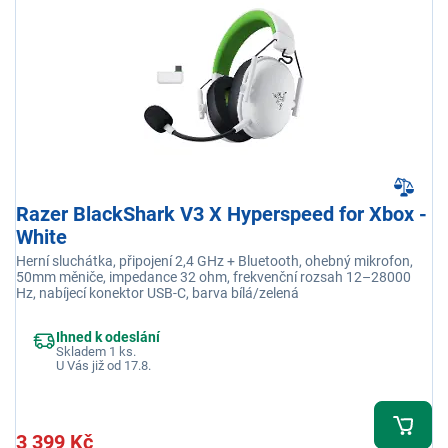
Razer BlackShark V3 X Hyperspeed for Xbox -
White
Herní sluchátka, připojení 2,4 GHz + Bluetooth, ohebný mikrofon,
50mm měniče, impedance 32 ohm, frekvenční rozsah 12–28000
Hz, nabíjecí konektor USB-C, barva bílá/zelená
Ihned k odeslání
Skladem 1 ks.
U Vás již od 17.8.
3 399 Kč