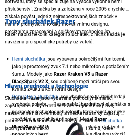
softwaru, který se specializuje na vysoce výkonné herní
příslušenství. Značka byla založena v roce 2005 a rychle si
získala pověst jedné z nejrespektovanějších značek v
Typy sluchátek Razer
herním průmyslu, a to díky inovativnímu designu,
preciznímu zpracování a špičkovým technologiím.
Razer nabízí několik kategorií sluchátek, z nichž každá je
navržena pro specifické potřeby uživatelů.
Herní sluchátka
jsou vybavena pokročilými funkcemi,
jako je prostorový zvuk 7.1 nebo mikrofon s potlačením
šumu. Modely jako
Razer Kraken V3
a
Razer
BlackShark V2 X
jsou oblíbené mezi hráči pro svou
Hlavní přednosti a technologie
kvalitu zvuku a komfortní design.
Bezdrátová sluchátka
jsou vhodná pro ty, kteří hledají
Sluchátka Razer jsou vybavena pokročilými měniči
svobodu pohybu – Razer nabízí bezdrátová sluchátka s
zajišťujícími čistý a detailní zvuk. Ergonomický tvar,
pokročilou technologií Bluetooth, která zajišťuje nízké
nastavitelné hlavové mosty a měkké náušníky zajišťují
zpoždění a spolehlivé připojení. Model
Razer
pohodlí i při dlouhodobém používání. Mnohá
sluchátka
BlackShark V2 Pro Black PS5
je příkladem lehkých a
jsou vybavena mikrofony s potlačením šumu, které
pohodlných bezdrátových sluchátek s dlouhou výdrží