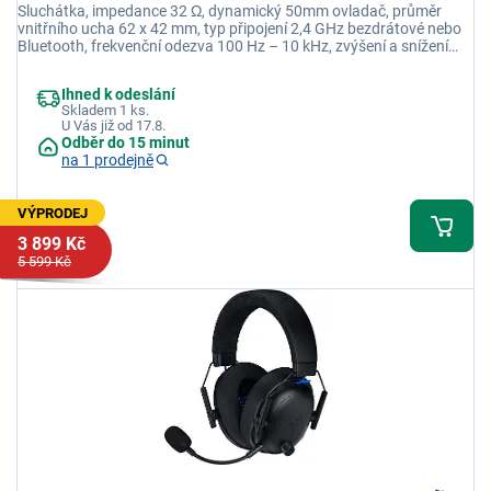
Sluchátka, impedance 32 Ω, dynamický 50mm ovladač, průměr
vnitřního ucha 62 x 42 mm, typ připojení 2,4 GHz bezdrátové nebo
Bluetooth, frekvenční odezva 100 Hz – 10 kHz, zvýšení a snížení
hlasitosti
Ihned k odeslání
Skladem 1 ks.
U Vás již od 17.8.
Odběr do 15 minut
na 1 prodejně
VÝPRODEJ
3 899 Kč
5 599 Kč