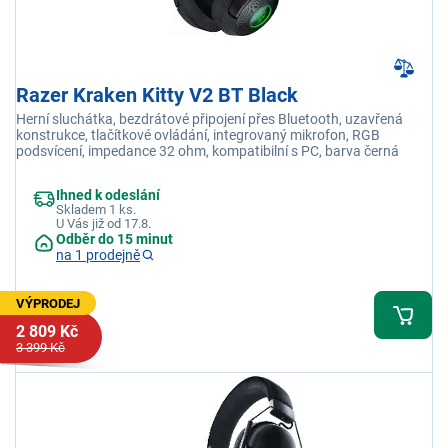
Razer Kraken Kitty V2 BT Black
Herní sluchátka, bezdrátové připojení přes Bluetooth, uzavřená
konstrukce, tlačítkové ovládání, integrovaný mikrofon, RGB
podsvícení, impedance 32 ohm, kompatibilní s PC, barva černá
Ihned k odeslání
Skladem 1 ks.
U Vás již od 17.8.
Odběr do 15 minut
na 1 prodejně
VÝPRODEJ
2 809 Kč
3 399 Kč