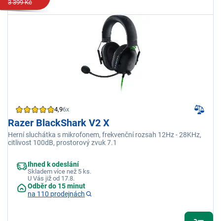
3 399 Kč
4,9
6x
Razer BlackShark V2 X
Herní sluchátka s mikrofonem, frekvenční rozsah 12Hz - 28KHz,
citlivost 100dB, prostorový zvuk 7.1
Ihned k odeslání
Skladem více než 5 ks.
U Vás již od 17.8.
Odběr do 15 minut
na 110 prodejnách