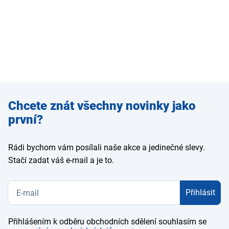
Zadejte
Chcete znát všechny novinky jako
e-mail
první?
Rádi bychom vám posílali naše akce a jedinečné slevy.
Stačí zadat váš e-mail a je to.
Přihlásit
Přihlášením k odběru obchodních sdělení souhlasím se