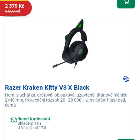
2 379 Kč
3 099 Kč
Razer Kraken Kitty V3 X Black
Herní sluchátka, drátová, oblouková, uzavřená, titánové měniče
2×40 mm, frekvenční rozsah 20–28 000 Hz, ovládání hlasitosti,
černá
Ihned k odeslání
Skladem 1 ks.
U Vás již od 17.8.