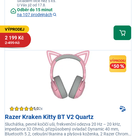
Skladem více než 5 ks.
U Vás již od 17.8.
Odběr do 15 minut
na 107 prodejnách
VÝPRODEJ
2 199 Kč
2 499 Kč
5,0
2x
Razer Kraken Kitty BT V2 Quartz
Sluchátka, pevné kočičí uši, frekvenční odezva 20 Hz – 20 kHz,
impedance 32 Ohmů, přizpůsobený ovladač Dynamic 40 mm,
Bluetooth 5.2, celoušní tkanina a plyšová koženka, 2 Razer Chroma