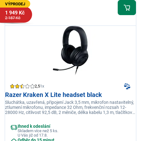
VÝPRODEJ
1 949 Kč
2 187 Kč
2,5
1x
Razer Kraken X Lite headset black
Sluchátka, uzavřená, připojení Jack 3,5 mm, mikrofon nastavitelný,
ztlumení mikrofonu, impedance 32 Ohm, frekvenční rozsah 12-
28000 Hz, citlivost 92,5 dB, 2 měniče, délka kabelu 1,3 m, tlačítkové
ovládání, ovládání hlasitosti
Ihned k odeslání
Skladem více než 5 ks.
U Vás již od 17.8.
Odběr do 15 minut