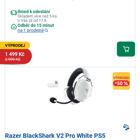
RGB zóny (ušní a náušníky)
Ihned k odeslání
Skladem více než 5 ks.
U Vás již od 17.8.
Odběr do 15 minut
na 1 prodejně
VÝPRODEJ
1 499 Kč
2 999 Kč
Razer BlackShark V2 Pro White PS5