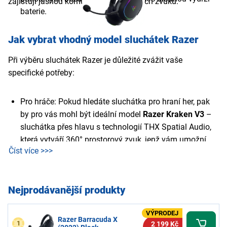
zajišťují jasnou komunikaci bez rušivých zvuků.
baterie.
Jak vybrat vhodný model sluchátek Razer
Při výběru sluchátek Razer je důležité zvážit vaše
specifické potřeby:
Pro hráče: Pokud hledáte sluchátka pro hraní her, pak
by pro vás mohl být ideální model
Razer Kraken V3
–
sluchátka přes hlavu s technologií THX Spatial Audio,
která vytváří 360° prostorový zvuk, jenž vám umožní
Číst více >>>
přesně lokalizovat nepřátele a vychutnat si všechny
zvukové efekty hry na maximum. Jsou vybavena
měkkými paměťovými náušníky, které zajišťují pohodlí i
Nejprodávanější produkty
při dlouhém nošení. Dále disponují mikrofonem s
potlačením šumu.
VÝPRODEJ
Razer Barracuda X
1
2 199 Kč