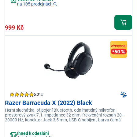
na 105 prodejnách
999 Kč
5,0
1x
Razer Barracuda X (2022) Black
Herní sluchátka, připojení Bluetooth, odnímatelný mikrofon,
prostorový zvuk 7.1, impedance 32 ohm, frekvenční rozsah 20–
20000 Hz, konektor Jack 3,5 mm, USB-C nabíjení, barva černá
Ihned k odeslání