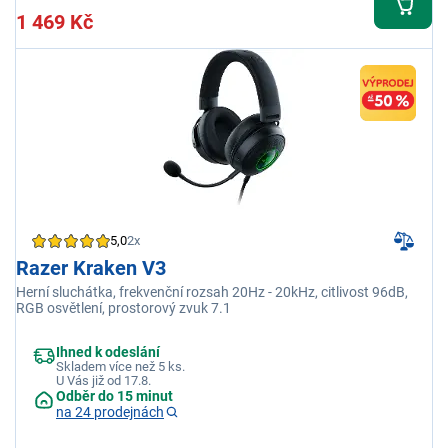
1 469 Kč
5,0
2x
Razer Kraken V3
Herní sluchátka, frekvenční rozsah 20Hz - 20kHz, citlivost 96dB,
RGB osvětlení, prostorový zvuk 7.1
Ihned k odeslání
Skladem více než 5 ks.
U Vás již od 17.8.
Odběr do 15 minut
na 24 prodejnách