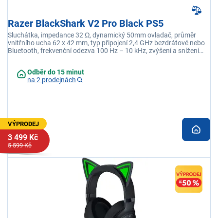
Razer BlackShark V2 Pro Black PS5
Sluchátka, impedance 32 Ω, dynamický 50mm ovladač, průměr
vnitřního ucha 62 x 42 mm, typ připojení 2,4 GHz bezdrátové nebo
Bluetooth, frekvenční odezva 100 Hz – 10 kHz, zvýšení a snížení
hlasitosti
Odběr do 15 minut
na 2 prodejnách
VÝPRODEJ
3 499 Kč
5 599 Kč