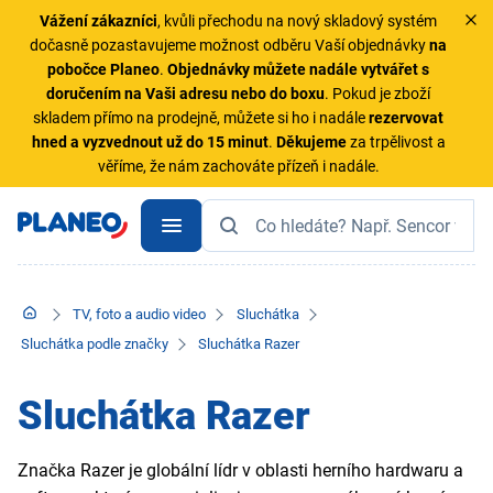
Vážení zákazníci
, kvůli přechodu na nový skladový systém
dočasně pozastavujeme možnost odběru Vaší objednávky
na
pobočce Planeo
.
Objednávky
můžete nadále vytvářet s
doručením na Vaši adresu nebo do boxu
. Pokud je zboží
skladem přímo na prodejně, můžete si ho i nadále
rezervovat
hned a vyzvednout už do 15 minut
.
Děkujeme
za trpělivost a
věříme, že nám zachováte přízeň i nadále.
TV, foto a audio video
Sluchátka
Sluchátka podle značky
Sluchátka Razer
Sluchátka Razer
Značka Razer je globální lídr v oblasti herního hardwaru a