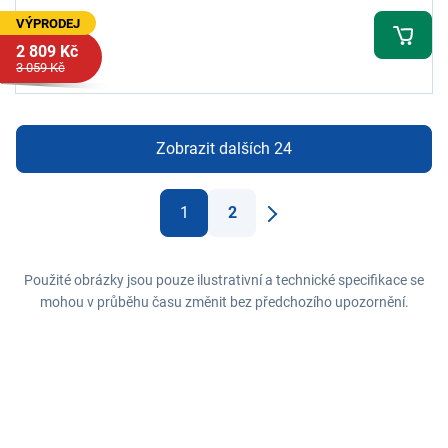
VÝPRODEJ
2 809 Kč
3 059 Kč
Zobrazit dalších 24
1
2
Další
Použité obrázky jsou pouze ilustrativní a technické specifikace se
mohou v průběhu času změnit bez předchozího upozornění.