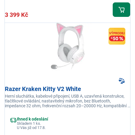
3 399 Kč
Razer Kraken Kitty V2 White
Herní sluchátka, kabelové připojení, USB A, uzavřená konstrukce,
tlačítkové ovládání, nastavitelný mikrofon, bez Bluetooth,
impedance 32 ohm, frekvenční rozsah 20–20000 Hz, kompatibilní s
PC, barva bílá
Ihned k odeslání
Skladem 1 ks.
U Vás již od 17.8.