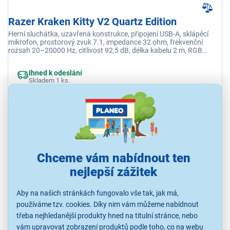
Razer Kraken Kitty V2 Quartz Edition
Herní sluchátka, uzavřená konstrukce, připojení USB-A, sklápěcí
mikrofon, prostorový zvuk 7.1, impedance 32 ohm, frekvenční
rozsah 20–20000 Hz, citlivost 92,5 dB, délka kabelu 2 m, RGB
podsvícení, barva růžová
Ihned k odeslání
Skladem 1 ks.
U Vás již od 17.8.
3 099 Kč
Chceme vám nabídnout ten
nejlepší zážitek
Aby na našich stránkách fungovalo vše tak, jak má,
používáme tzv. cookies. Díky nim vám můžeme nabídnout
třeba nejhledanější produkty hned na titulní stránce, nebo
vám upravovat zobrazení produktů podle toho, co na webu