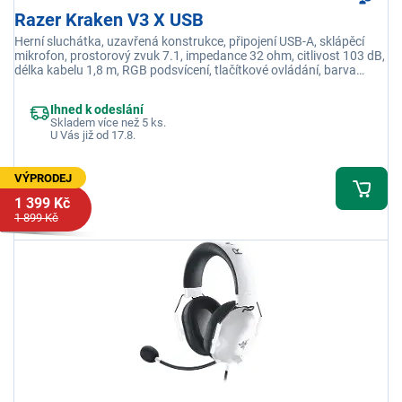
Razer Kraken V3 X USB
Herní sluchátka, uzavřená konstrukce, připojení USB-A, sklápěcí
mikrofon, prostorový zvuk 7.1, impedance 32 ohm, citlivost 103 dB,
délka kabelu 1,8 m, RGB podsvícení, tlačítkové ovládání, barva
černá
Ihned k odeslání
Skladem více než 5 ks.
U Vás již od 17.8.
VÝPRODEJ
1 399 Kč
1 899 Kč