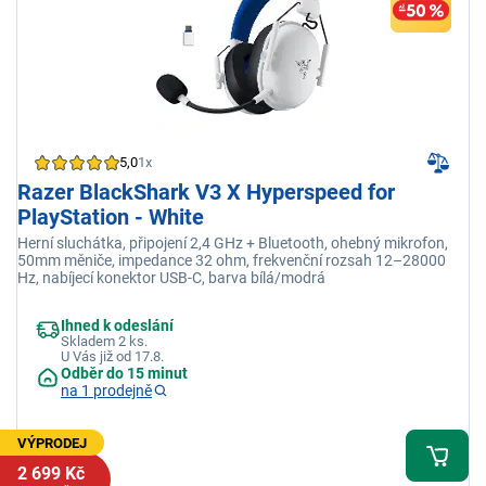
5,0
1x
Razer BlackShark V3 X Hyperspeed for
PlayStation - White
Herní sluchátka, připojení 2,4 GHz + Bluetooth, ohebný mikrofon,
50mm měniče, impedance 32 ohm, frekvenční rozsah 12–28000
Hz, nabíjecí konektor USB-C, barva bílá/modrá
Ihned k odeslání
Skladem 2 ks.
U Vás již od 17.8.
Odběr do 15 minut
na 1 prodejně
VÝPRODEJ
2 699 Kč