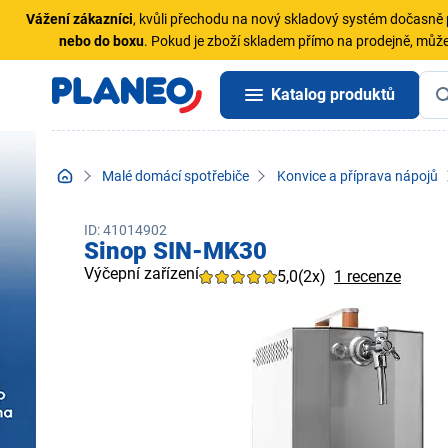
Vážení zákazníci
, kvůli přechodu na nový skladový systém dočasn
nebo do boxu
. Pokud je zboží skladem přímo na prodejně, může
Katalog produktů
Malé domácí spotřebiče
Konvice a příprava nápojů
ID: 41014902
Sinop SIN-MK30
Výčepní zařízení
5,0
(2x)
1 recenze