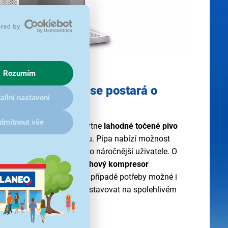
Rozumím
SINOP SIN-MK30 se postará o
ailní nastavení
o
dmítnout vše
-MK30 typu PRE-MIX poskytne
lahodné točené pivo
e museli navštívit hospodu. Pípa nabízí možnost
dělá vhodného parťáka i pro náročnější uživatele. O
 postará
vestavěný vzduchový kompresor
ýkonem 1/8 HP
, který je v případě potřeby možné i
nápojů můžete snadno nastavovat na spolehlivém