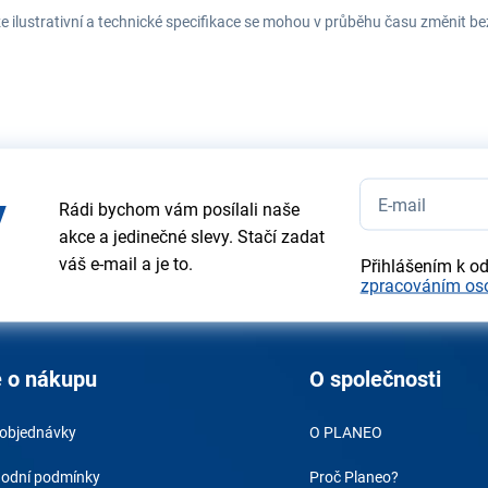
e ilustrativní a technické specifikace se mohou v průběhu času změnit b
y
Rádi bychom vám posílali naše
akce a jedinečné slevy. Stačí zadat
váš e-mail a je to.
Přihlášením k o
zpracováním os
 o nákupu
O společnosti
 objednávky
O PLANEO
odní podmínky
Proč Planeo?