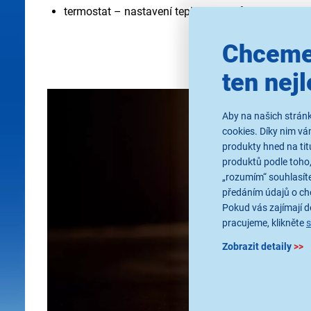
termostat – nastavení teploty nápojů
Chceme
ten nejl
Aby na našich stránk
cookies. Díky nim v
produkty hned na tit
produktů podle toho,
„rozumím“ souhlasíte
předáním údajů o ch
Pokud vás zajímají de
pracujeme, klikněte
Zobrazit detaily
>>