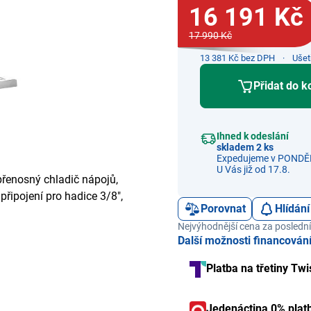
16 191 Kč
17 990 Kč
13 381 Kč bez DPH
Ušet
Přidat do k
Ihned k odeslání
skladem 2 ks
Expedujeme v PONDĚL
U Vás již od 17.8.
přenosný chladič nápojů,
připojení pro hadice 3/8",
Porovnat
Hlídání
Nejvýhodnější cena za poslední
Další možnosti financován
Platba na třetiny Twi
Jedenáctina 0% plat