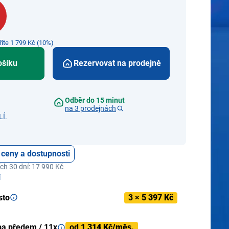
říte 1 799 Kč (10%)
ošíku
Rezervovat na prodejně
Odběr do 15 minut
na 3 prodejnách
Í.
 ceny a dostupnosti
ch 30 dní: 17 990 Kč
í
sto
3 ×
5 397 Kč
ba předem / 11x
od
1 314 Kč/měs.