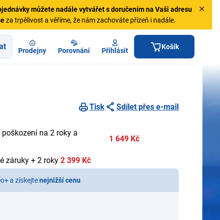
jednávky
můžete nadále vytvářet s doručením na Vaši adresu
me
za trpělivost a věříme, že nám zachováte přízeň i nadále.
at
Košík
Prodejny
Porovnání
Přihlásit
Tisk
Sdílet přes e-mail
 poškození na 2 roky a
1 649 Kč
é záruky + 2 roky
2 399 Kč
eo+ a získejte
nejnižší cenu