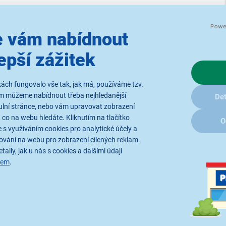
 vám nabídnout
epší zážitek
ách fungovalo vše tak, jak má, používáme tzv.
Výčepní zařízení 
ám můžeme nabídnout třeba nejhledanější
Det
lahodné točené piv
ulní stránce, nebo vám upravovat zobrazení
 co na webu hledáte. Kliknutím na tlačítko
O
Výčepní zařízení SINOP SIN
 s využíváním cookies pro analytické účely a
přímo u vás doma
, aniž byst
ování na webu pro zobrazení cílených reklam.
natočení
30-35 l/h
, což z ní 
taily, jak u nás s cookies a dalšími údaji
sem
.
dokonale vychlazené pivo se
s automatickým chodem a v
jednoduše vypnout. Teplotu 
termostatu
.