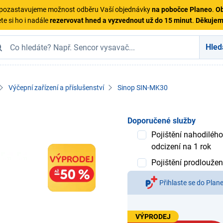
ě pozastavujeme možnost odběru Vaší objednávky
na pobočce Planeo
.
Ob
te si ho i nadále
rezervovat hned a vyzvednout už do 15 minut
.
Děkuje
Hled
Výčepní zařízení a příslušenství
Sinop SIN-MK30
Doporučené služby
Pojištění nahodilého
odcizení na 1 rok
Pojištění prodloužen
Přihlaste se do Plan
VÝPRODEJ