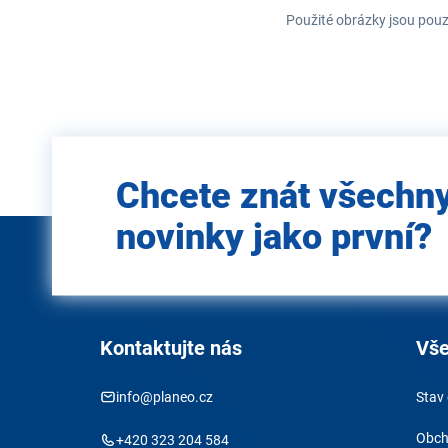
Použité obrázky jsou pouz
Zadejte
Chcete znát všechn
e-mail
novinky jako první?
Kontaktujte nás
Vše
info@planeo.cz
Stav
Obch
+420 323 204 584