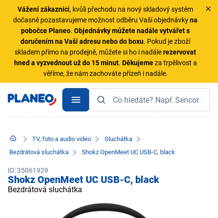
Vážení zákazníci
, kvůli přechodu na nový skladový systém
dočasně pozastavujeme možnost odběru Vaší objednávky
na
pobočce Planeo
.
Objednávky
můžete nadále vytvářet s
doručením na Vaši adresu nebo do boxu
. Pokud je zboží
skladem přímo na prodejně, můžete si ho i nadále
rezervovat
hned a vyzvednout už do 15 minut
.
Děkujeme
za trpělivost a
věříme, že nám zachováte přízeň i nadále.
TV, foto a audio video
Sluchátka
Bezdrátová sluchátka
Shokz OpenMeet UC USB-C, black
ID: 35061929
Shokz OpenMeet UC USB-C, black
Bezdrátová sluchátka