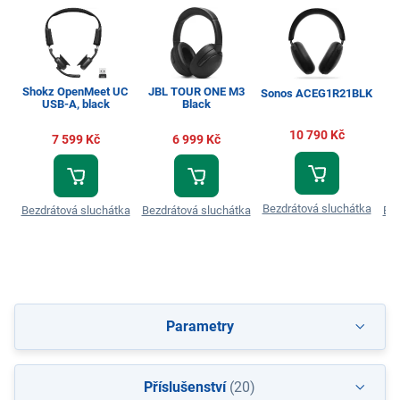
Shokz OpenMeet UC
JBL TOUR ONE M3
J
Sonos ACEG1R21BLK
USB-A, black
Black
10 790 Kč
7 599 Kč
6 999 Kč
Bezdrátová sluchátka
Bezdrátová sluchátka
Bezdrátová sluchátka
Bez
Parametry
Příslušenství
(20)