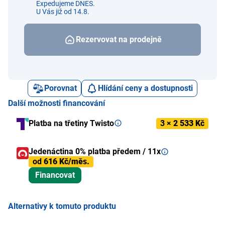
Expedujeme DNES.
U Vás již od 14.8.
Rezervovat na prodejně
Porovnat
Hlídání ceny a dostupnosti
Další možnosti financování
Platba na třetiny Twisto
3 ×
2 533 Kč
Jedenáctina 0% platba předem / 11x
od
616 Kč/měs.
Financovat
Alternativy k tomuto produktu