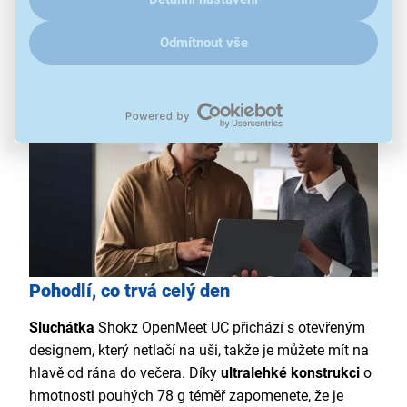
Bluetooth 5.4
bezdrátový adaptér Loop120 s USB-C
Odmítnout vše
Pohodlí, co trvá celý den
Sluchátka
Shokz OpenMeet UC přichází s otevřeným
designem, který netlačí na uši, takže je můžete mít na
hlavě od rána do večera. Díky
ultralehké konstrukci
o
hmotnosti pouhých 78 g téměř zapomenete, že je