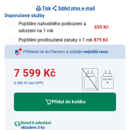
Tisk
Sdílet přes e-mail
Doporučené služby
Pojištění nahodilého poškození a
659 Kč
odcizení na 1 rok
Pojištění prodloužené záruky + 1 rok
879 Kč
Přihlaste se do Planeo+ a získejte
nejnižší cenu
7 599 Kč
0,5–4,5
6 280 Kč bez DPH
W
Přidat do košíku
Ihned k odeslání
skladem 3 ks