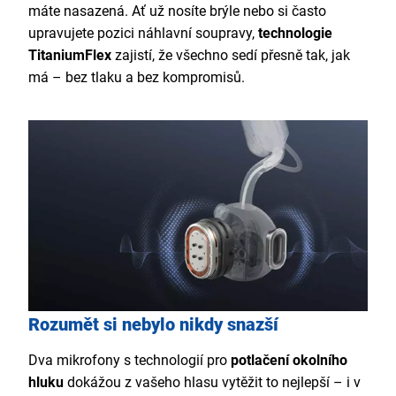
máte nasazená. Ať už nosíte brýle nebo si často
upravujete pozici náhlavní soupravy,
technologie
TitaniumFlex
zajistí, že všechno sedí přesně tak, jak
má – bez tlaku a bez kompromisů.
Rozumět si nebylo nikdy snazší
Dva mikrofony s technologií pro
potlačení okolního
hluku
dokážou z vašeho hlasu vytěžit to nejlepší – i v