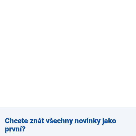
Zadejte
Chcete znát všechny novinky jako
e-mail
první?