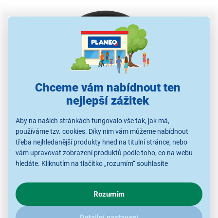
Chceme vám nabídnout ten
nejlepší zážitek
Sluchátka s mikrofonem Shokz OpenMeet
Aby na našich stránkách fungovalo vše tak, jak má,
UC USB-C, black
používáme tzv. cookies. Díky nim vám můžeme nabídnout
třeba nejhledanější produkty hned na titulní stránce, nebo
78g ultralehká konstrukce
vám upravovat zobrazení produktů podle toho, co na webu
hledáte. Kliknutím na tlačítko „rozumím“ souhlasíte
technologie TitaniumFlex
s využíváním cookies pro analytické účely a předáním údajů o
technologie DualPitch
chování na webu pro zobrazení cílených reklam. Pokud vás
funkce LeakSlayer
Rozumím
zajímají detaily, jak u nás s cookies a dalšími údaji pracujeme,
výdrž baterie až 15 hodin
klikněte
sem
.
aplikace Shokz Connect
Detailní nastavení