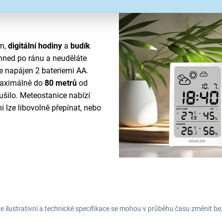
um,
digitální hodiny
a
budík
hned po ránu a neuděláte
 napájen 2 bateriemi AA.
 maximálně do
80 metrů
od
ušilo. Meteostanice nabízí
 lze libovolně přepínat, nebo
e ilustrativní a technické specifikace se mohou v průběhu času změnit b