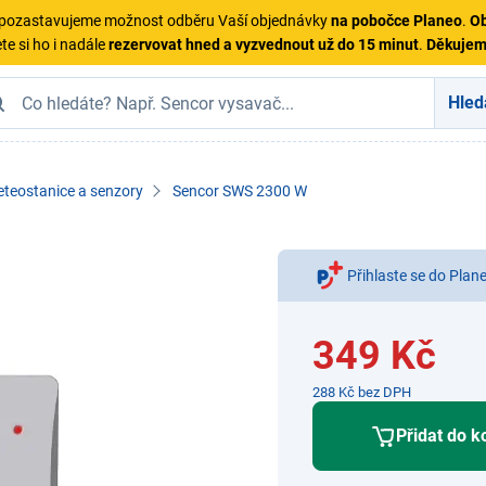
ě pozastavujeme možnost odběru Vaší objednávky
na pobočce Planeo
.
Ob
te si ho i nadále
rezervovat hned a vyzvednout už do 15 minut
.
Děkuje
Hled
teostanice a senzory
Sencor SWS 2300 W
Přihlaste se do Plan
349 Kč
288 Kč bez DPH
Přidat do k