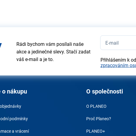
y
Rádi bychom vám posílali naše
akce a jedinečné slevy. Stačí zadat
váš e-mail a je to.
Přihlášením k o
zpracováním os
 o nákupu
O společnosti
 objednávky
O PLANEO
odní podmínky
Proč Planeo?
amace a vrácení
PLANEO+