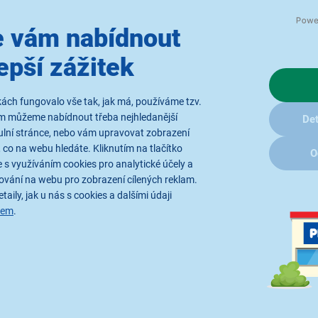
 vám nabídnout
epší zážitek
ách fungovalo vše tak, jak má, používáme tzv.
Váš domácí meteor
ám můžeme nabídnout třeba nejhledanější
Det
ulní stránce, nebo vám upravovat zobrazení
S
domácí meteostanicí
SENC
 co na webu hledáte. Kliknutím na tlačítko
O
den. Pomocí
bezdrátového s
 s využíváním cookies pro analytické účely a
a zobrazí je ve formě údajů o 
ování na webu pro zobrazení cílených reklam.
vybavena funkcí
předpovědi 
taily, jak u nás s cookies a dalšími údaji
sem
.
mírně oblačno, oblačno, déšť,
vědět, že je čas přibalit deštn