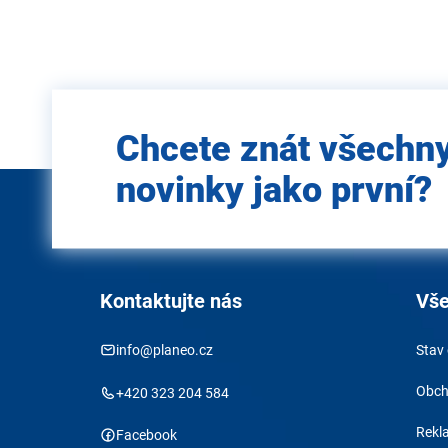
Zadejte
Chcete znát všechn
e-mail
novinky jako první?
Kontaktujte nás
Vše
info@planeo.cz
Stav
Obch
+420 323 204 584
Rekl
Facebook