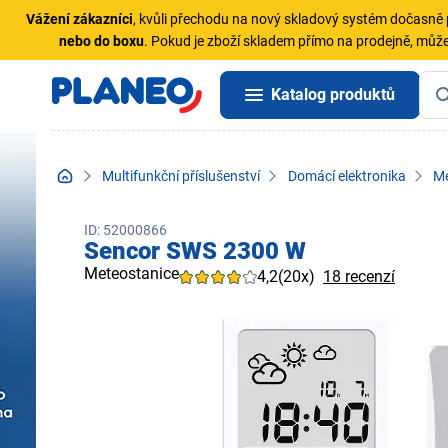
Vážení zákazníci
, kvůli přechodu na nový skladový systém dočasn
nebo do boxu
. Pokud je zboží skladem přímo na prodejně, může
Katalog produktů
Multifunkční příslušenství
Domácí elektronika
Me
ID: 52000866
Sencor SWS 2300 W
Meteostanice
4,2
(20x)
18 recenzí