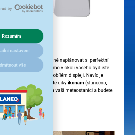
Rozumím
olog
ailní nastavení
OR SWS 2300
bude snadné naplánovat si perfektní
dmítnout vše
nímače
sleduje počasí
přímo v okolí vašeho bydliště
teplotě a vlhkosti
na černobílém displeji. Navíc je
počasí
, která se snadno čte díky
ikonám
(slunečno,
 sněžení). Stačí pohled na vaši meteostanici a budete
ík nebo sluneční brýle.