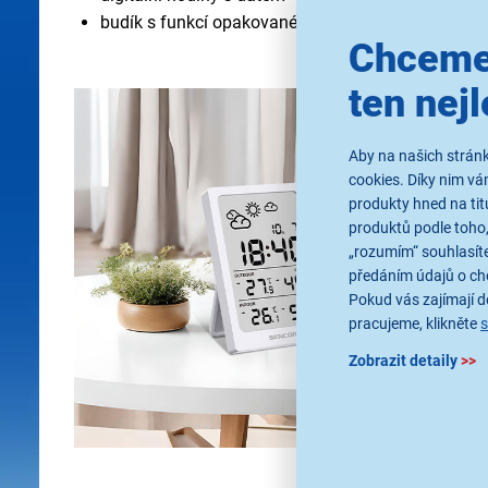
budík s funkcí opakovaného buzení
Chceme
ten nejl
Aby na našich stránk
cookies. Díky nim v
produkty hned na tit
produktů podle toho,
„rozumím“ souhlasíte
předáním údajů o ch
Pokud vás zajímají de
pracujeme, klikněte
Zobrazit detaily
>>