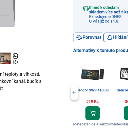
Ihned k odeslání
skladem více než 5 k
Expedujeme DNES.
U Vás již od 14.8.
Porovnat
Hlídání
Alternativy k tomuto prod
(5)
í teploty a vlhkosti,
nkovní kanál, budík s
át
Sencor SWS 4100 B
Senco
519 Kč
3
Meteostanice a senzory
Meteostan