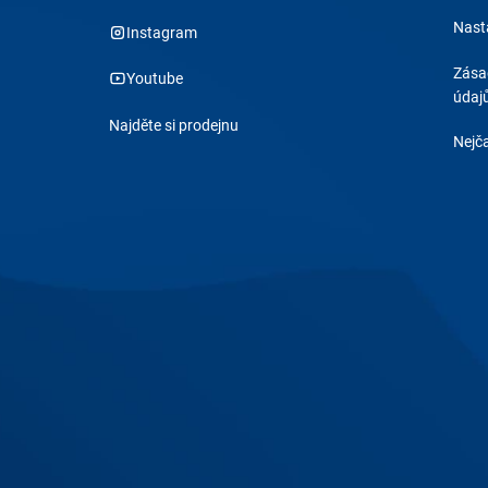
Nast
Instagram
Zása
Youtube
údaj
Najděte si prodejnu
Nejča