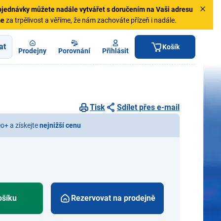
jednávky
můžete nadále vytvářet s doručením na Vaši adresu
me
za trpělivost a věříme, že nám zachováte přízeň i nadále.
at
Košík
Prodejny
Porovnání
Přihlásit
Tisk
Sdílet přes e-mail
eo+ a získejte
nejnižší cenu
ošíku
Rezervovat na prodejně