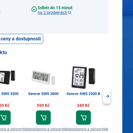
Odběr do 15 minut
s
na 3 prodejnách
 ceny a dostupnosti
uktu
r SWS 3200
Sencor SWS 3600
Sencor SWS 2300 B
Sencor SWS 2
69 Kč
599 Kč
349 Kč
479 Kč
ice a senzory
Meteostanice a senzory
Meteostanice a senzory
Meteostanice a s