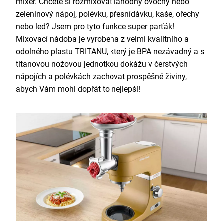
mixér. Chcete si rozmixovat lahodný ovocný nebo
zeleninový nápoj, polévku, přesnídávku, kaše, ořechy
nebo led? Jsem pro tyto funkce super parťák!
Mixovací nádoba je vyrobena z velmi kvalitního a
odolného plastu TRITANU, který je BPA nezávadný a s
titanovou nožovou jednotkou dokážu v čerstvých
nápojích a polévkách zachovat prospěšné živiny,
abych Vám mohl dopřát to nejlepší!