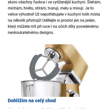
skoro všechny funkce i ve vytíženější kuchyni. Šlehám,
míchám, hnětu, stírám, tvaruji, melu a mixuji. Je to
velice výhodné! Už nepotřebujete v kuchyni tolik místa
na několik přístrojů! Udělejte si prostor jen na jeden,
který můžete mít při ruce i na očích díky povedenému
neokoukatelnému designu.
Dohlížím na celý chod