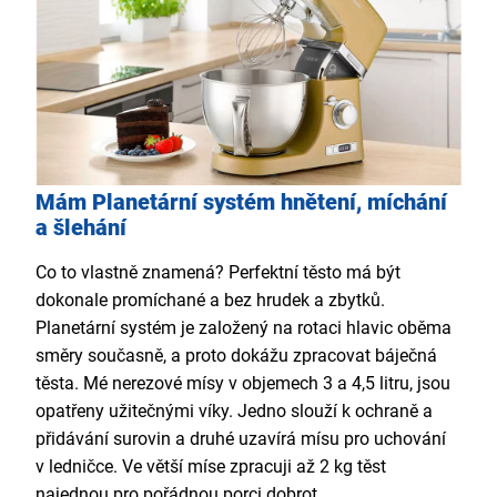
Mám Planetární systém hnětení, míchání
a šlehání
Co to vlastně znamená? Perfektní těsto má být
dokonale promíchané a bez hrudek a zbytků.
Planetární systém je založený na rotaci hlavic oběma
směry současně, a proto dokážu zpracovat báječná
těsta. Mé nerezové mísy v objemech 3 a 4,5 litru, jsou
opatřeny užitečnými víky. Jedno slouží k ochraně a
přidávání surovin a druhé uzavírá mísu pro uchování
v ledničce. Ve větší míse zpracuji až 2 kg těst
najednou pro pořádnou porci dobrot.