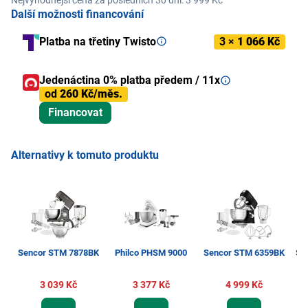
Další možnosti financování
Platba na třetiny Twisto
3 ×
1 066 Kč
Jedenáctina 0% platba předem / 11x
od
260 Kč/měs.
Financovat
Alternativy k tomuto produktu
Sencor STM 7878BK
Philco PHSM 9000
Sencor STM 6359BK
Se
3 039 Kč
3 377 Kč
4 999 Kč