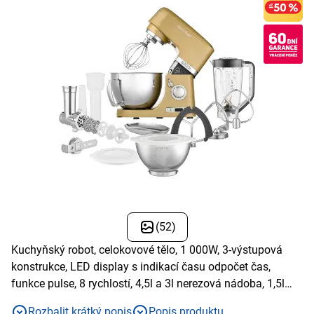
(52)
Kuchyňský robot, celokovové tělo, 1 000W, 3-výstupová
konstrukce, LED display s indikací času odpočet čas,
funkce pulse, 8 rychlostí, 4,5l a 3l nerezová nádoba, 1,5l
mixér vyrobený z BPA FREE TRITANU
Rozbalit krátký popis
Popis produktu