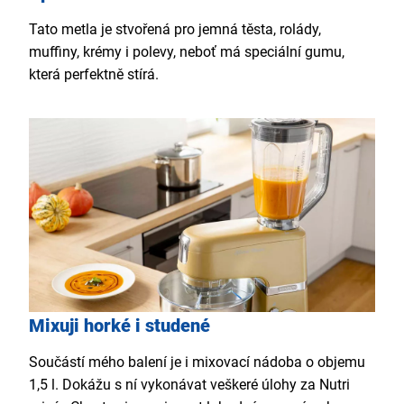
Tato metla je stvořená pro jemná těsta, rolády,
muffiny, krémy i polevy, neboť má speciální gumu,
která perfektně stírá.
Mixuji horké i studené
Součástí mého balení je i mixovací nádoba o objemu
1,5 l. Dokážu s ní vykonávat veškeré úlohy za Nutri