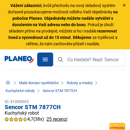
Vážení zákazníci
, kvůli přechodu na nový skladový systém
dočasně pozastavujeme možnost odběru Vaší objednávky
na
pobočce Planeo
.
Objednávky
můžete nadále vytvářet s
doručením na Vaši adresu nebo do boxu
. Pokud je zboží
skladem přímo na prodejně, můžete si ho i nadále
rezervovat
hned a vyzvednout už do 15 minut
.
Děkujeme
za trpělivost a
věříme, že nám zachováte přízeň i nadále.
Malé domácí spotřebiče
Roboty a mixéry
Kuchyňské roboty
Sencor STM 7877CH
ID: 41008965
Sencor STM 7877CH
Kuchyňský robot
4,7
(38x)
25 recenzí