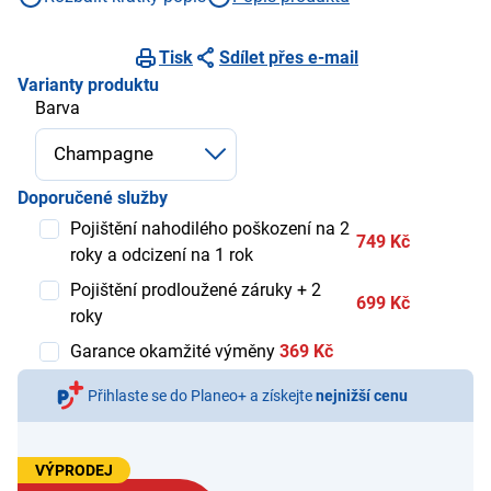
Tisk
Sdílet přes e-mail
Varianty produktu
Barva
Doporučené služby
Pojištění nahodilého poškození na 2
749 Kč
roky a odcizení na 1 rok
Pojištění prodloužené záruky + 2
699 Kč
roky
Garance okamžité výměny
369 Kč
Přihlaste se do Planeo+ a získejte
nejnižší cenu
VÝPRODEJ