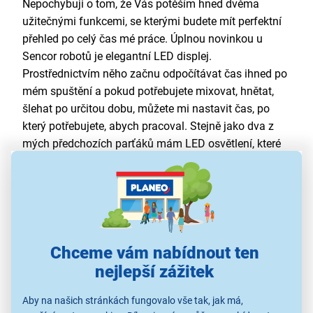
Nepochybuji o tom, že Vás potěším hned dvěma
užitečnými funkcemi, se kterými budete mít perfektní
přehled po celý čas mé práce. Úplnou novinkou u
Sencor robotů je elegantní LED displej.
Prostřednictvím něho začnu odpočítávat čas ihned po
mém spuštění a pokud potřebujete mixovat, hnětat,
šlehat po určitou dobu, můžete mi nastavit čas, po
který potřebujete, abych pracoval. Stejně jako dva z
mých předchozích parťáků mám LED osvětlení, které
je umístěno u multifunkční hlavice. Průběžně s ním
svítím na celý chod zpracování ingrediencí, aby mi nic
neuteklo.
Chceme vám nabídnout ten
nejlepší zážitek
Aby na našich stránkách fungovalo vše tak, jak má,