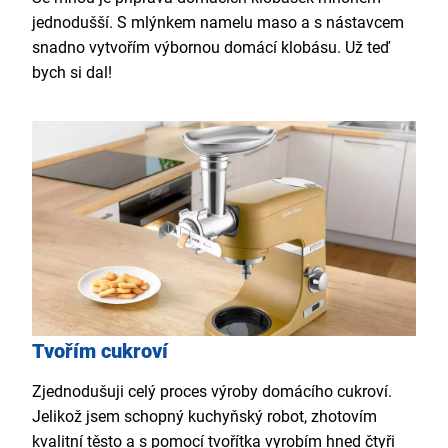
jednodušší. S mlýnkem namelu maso a s nástavcem
snadno vytvořím výbornou domácí klobásu. Už teď
bych si dal!
Tvořím cukroví
Zjednodušuji celý proces výroby domácího cukroví.
Jelikož jsem schopný kuchyňský robot, zhotovím
kvalitní těsto a s pomocí tvořítka vyrobím hned čtyři