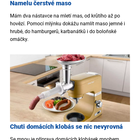
Namelu čerstvé maso
Mám dva nástavce na mletí mas, od krůtího až po
hovězí. Pomocí mlýnku dokážu namlít maso jemné i
hrubé, do hamburgerů, karbanátků i do boloňské
omáčky.
Chuti domácích klobás se nic nevyrovná
Se mnou je příprava domácích klobásek mnohem