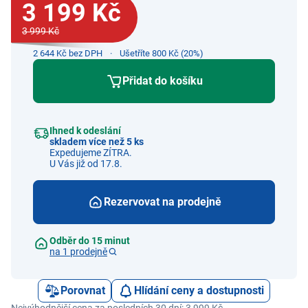
3 199 Kč
3 999 Kč
2 644 Kč bez DPH
Ušetříte 800 Kč (20%)
Přidat do košíku
Ihned k odeslání
skladem více než 5 ks
Expedujeme ZÍTRA.
U Vás již od 17.8.
Rezervovat na prodejně
Odběr do 15 minut
na 1 prodejně
Porovnat
Hlídání ceny a dostupnosti
Nejvýhodnější cena za posledních 30 dní: 3 999 Kč