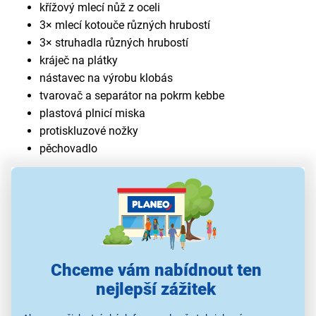
křížový mlecí nůž z oceli
3× mlecí kotouče různých hrubostí
3× struhadla různých hrubostí
kráječ na plátky
nástavec na výrobu klobás
tvarovač a separátor na pokrm kebbe
plastová plnicí miska
protiskluzové nožky
pěchovadlo
Chceme vám nabídnout ten
nejlepší zážitek