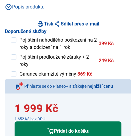
Popis produktu
Tisk
Sdílet přes e-mail
Doporučené služby
Pojištění nahodilého poškození na 2
399 Kč
roky a odcizení na 1 rok
Pojištění prodloužené záruky + 2
249 Kč
roky
Garance okamžité výměny
369 Kč
Přihlaste se do Planeo+ a získejte
nejnižší cenu
1 999 Kč
1 652 Kč bez DPH
Přidat do košíku