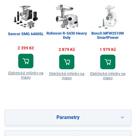
Rohnson R-5430 Heavy
Bosch MFW2510W
Sencor SMG 6400SL
Duty
SmartPower
2 399 Kč
2 879 Kč
1 979 Kč
Elektrické mlýnky na
El
Elektrické mlýnky na
Elektrické mlýnky na
maso
maso
maso
Parametry