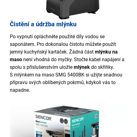
Čistění a údržba mlýnku
Po vypnutí opláchněte použité díly vodou se
saponátem. Pro dokonalou čistotu můžete použít
jemný kuchyňský kartáček. Žádná část
mlýnku na
maso
není vhodná do myčky. Stočte kabel napájení a
spolu s příslušenstvím uložte
mlýnek
do skříňky.
S mlýnkem na maso SMG 5400BK si užijte snadnou
přípravu svých oblíbených pokrmů, kdykoli vás to
napadne.