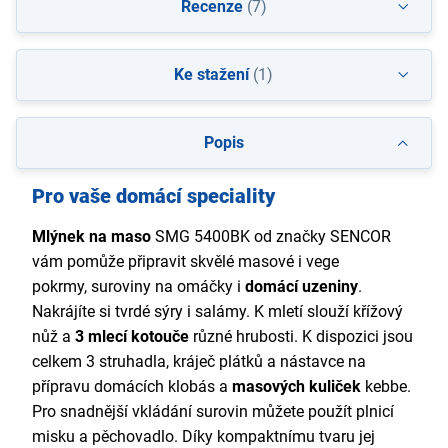
Recenze
(7)
Ke stažení
(1)
Popis
Pro vaše domácí speciality
Mlýnek na maso
SMG 5400BK od značky SENCOR
vám pomůže připravit skvělé masové i vege
pokrmy,
suroviny na omáčky i
domácí uzeniny
.
Nakrájíte
si tvrdé sýry i salámy. K mletí slouží křížový
nůž a
3 mlecí kotouče
různé hrubosti.
K dispozici jsou
celkem 3 struhadla, kráječ plátků a nástavce na
přípravu domácích klobás a
masových kuliček
kebbe.
Pro snadnější vkládání surovin můžete použít plnicí
misku a pěchovadlo. Díky kompaktnímu tvaru jej