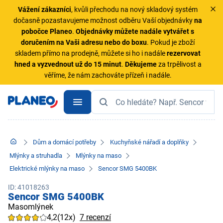
Vážení zákazníci
, kvůli přechodu na nový skladový systém
dočasně pozastavujeme možnost odběru Vaší objednávky
na
pobočce Planeo
.
Objednávky
můžete nadále vytvářet s
doručením na Vaši adresu nebo do boxu
. Pokud je zboží
skladem přímo na prodejně, můžete si ho i nadále
rezervovat
hned a vyzvednout už do 15 minut
.
Děkujeme
za trpělivost a
věříme, že nám zachováte přízeň i nadále.
Dům a domácí potřeby
Kuchyňské nářadí a doplňky
Mlýnky a struhadla
Mlýnky na maso
Elektrické mlýnky na maso
Sencor SMG 5400BK
ID: 41018263
Sencor SMG 5400BK
Masomlýnek
4,2
(12x)
7 recenzí