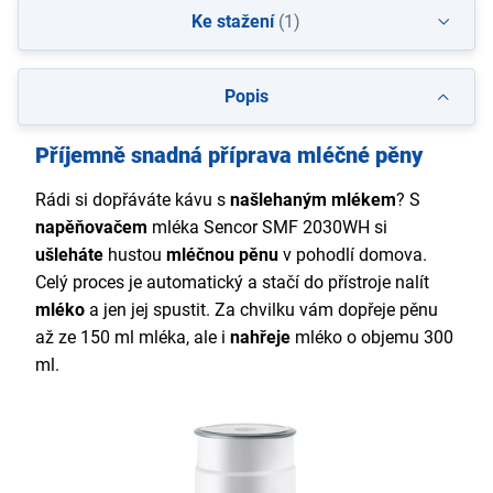
Ke stažení
(1)
Popis
Příjemně snadná příprava mléčné pěny
Rádi si dopřáváte kávu s
našlehaným mlékem
? S
napěňovačem
mléka Sencor SMF 2030WH si
ušleháte
hustou
mléčnou pěnu
v pohodlí domova.
Celý proces je automatický a stačí do přístroje nalít
mléko
a jen jej spustit. Za chvilku vám dopřeje pěnu
až ze 150 ml mléka, ale i
nahřeje
mléko o objemu 300
ml.