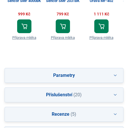
Sencor SMF 4000BK
Sencor SMF 2031BK
Orava MF-402
Se
999 Kč
799 Kč
1 111 Kč
Příprava mléka
Příprava mléka
Příprava mléka
Parametry
Příslušenství
(20)
Recenze
(5)