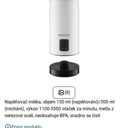
(8)
Napěňovač mléka, objem 150 ml (napěňování)/300 ml
(míchání), výkon 1100-3500 otáček za minutu, metla z
nerezové oceli, neobsahuje BPA, snadno se čistí
Popis produktu