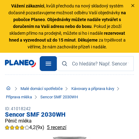
Vážení zákazníci
, kvůli přechodu na nový skladový systém
dočasně pozastavujeme možnost odběru Vaší objednávky
na
pobočce Planeo
.
Objednávky
můžete nadále vytvářet s
doručením na Vaši adresu nebo do boxu
. Pokud je zboží
skladem přímo na prodejně, můžete si ho i nadále
rezervovat
hned a vyzvednout už do 15 minut
.
Děkujeme
za trpělivost a
věříme, že nám zachováte přízeň i nadále.
Malé domácí spotřebiče
Kávovary a příprava kávy
Příprava mléka
Sencor SMF 2030WH
ID: 41018242
Sencor SMF 2030WH
Pěnič mléka
4,2
(9x)
5 recenzí