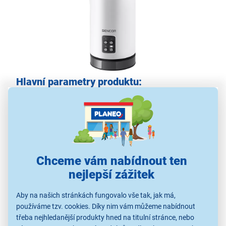
Hlavní parametry produktu:
příkon: 500 W
optimální výkon: 1 100 až 3 500 otáček
funkce šlehání (až 150 ml)
funkce míchání (až 300 ml)
nerezová metla
Chceme vám nabídnout ten
LED indikátor provozu
nejlepší zážitek
chladný na dotek
Aby na našich stránkách fungovalo vše tak, jak má,
používáme tzv. cookies. Díky nim vám můžeme nabídnout
třeba nejhledanější produkty hned na titulní stránce, nebo