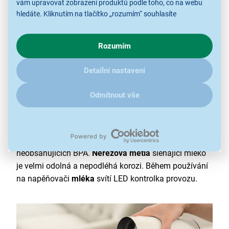
vám upravovat zobrazení produktů podle toho, co na webu
hledáte. Kliknutím na tlačítko „rozumím“ souhlasíte
s využíváním cookies pro analytické účely a předáním údajů o
chování na webu pro zobrazení cílených reklam. Pokud vás
Rozumím
zajímají detaily, jak u nás s cookies a dalšími údaji pracujeme,
klikněte
sem
.
Detailní nastavení
Funkční design
Odmítnout vše
Nepřilnavá vrstva uvnitř přístroje se výborně udržuje
čistá a nezachytává se na ní mléčná bílkovina.
Napěňovač
je vyroben z kvalitních materiálů
neobsahujících BPA.
Nerezová metla
šlehající mléko
je velmi odolná a nepodléhá korozi. Během používání
na napěňovači
mléka
svítí LED kontrolka provozu.